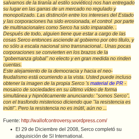
salvarnos de la tiranía al estilo soviético) nos han entregado
su lugar en las garras de un mercado no regulado y
monopolizado.
Las distinción entre los intereses del Estado
y las corporaciones ha sido erosionada, el control por parte
de multinacionales como Serco ha sido imparable.
.
Después de todo, alguien tiene que estar a cargo de las
cosas Serco entonces asciende al gobierno por otro título, y
no sólo a escala nacional sino transnacional.. Unas pocas
corporaciones se convierten en los brazos de la
"gobernanza global" no electo y en gran medida no rinden
cuentas.
Este alejamiento de la democracia y hacia el neo-
feudalismo está ocurriendo a la vista.
Usted puede incluso
obtener la imagen de la propia Serco 's
material de PR
-
mosaico de sociedades en su último vídeo de forma
simultánea y hipnóticamente anunciando: "somos Serco",
con el trasfondo misterioso diciendo que "la resistencia es
inútil".
Pero la resistencia no es inútil, aún no ...
Fuente:
http://wallofcontroversy.wordpress.com/
El 29 de Diciembre del 2008, Serco completó su
adquisición de SI International.