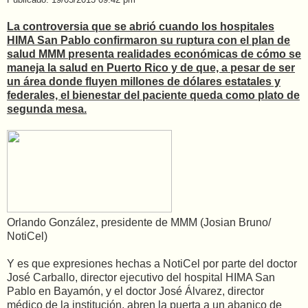
La controversia que se abrió cuando los hospitales
HIMA San Pablo confirmaron su ruptura con el plan de
salud MMM presenta realidades económicas de cómo se
maneja la salud en Puerto Rico y de que, a pesar de ser
un área donde fluyen millones de dólares estatales y
federales, el bienestar del paciente queda como plato de
segunda mesa.
Orlando González, presidente de MMM (Josian Bruno/
NotiCel)
Y es que expresiones hechas a NotiCel por parte del doctor
José Carballo, director ejecutivo del hospital HIMA San
Pablo en Bayamón, y el doctor José Álvarez, director
médico de la institución, abren la puerta a un abanico de