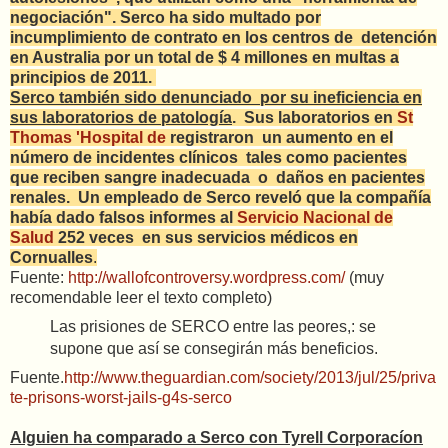
negociación". Serco ha sido multado por
incumplimiento de contrato en los centros de detención
en Australia por un total de $ 4 millones en multas a
principios de 2011.
Serco también sido denunciado por su ineficiencia en
sus laboratorios de patología
.
Sus laboratorios en
St
Thomas 'Hospital de
registraron un aumento en el
número de incidentes clínicos tales como pacientes
que reciben sangre inadecuada o daños en pacientes
renales. Un empleado de Serco reveló que la compañía
había dado falsos informes al
Servicio Nacional de
Salud
252 veces en sus
servicios médicos en
Cornualles
.
Fuente:
http://wallofcontroversy.wordpress.com/
(muy
recomendable leer el texto completo)
Las prisiones de SERCO entre las peores,: se
supone que así se consegirán más beneficios.
Fuente.
http://www.theguardian.com/society/2013/jul/25/priva
te-prisons-worst-jails-g4s-serco
Alguien ha comparado a Serco con Tyrell Corporacíon