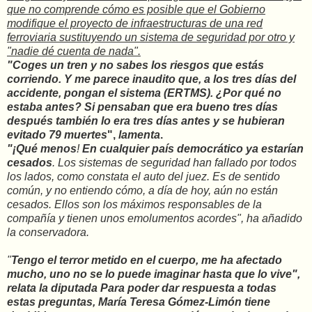
que no comprende cómo es posible que el Gobierno
modifique el proyecto de infraestructuras de una red
ferroviaria sustituyendo un sistema de seguridad por otro y
"nadie dé cuenta de nada".
"Coges un tren y no sabes los riesgos que estás
corriendo. Y me parece inaudito que, a los tres días del
accidente, pongan el sistema (ERTMS). ¿Por qué no
estaba antes? Si pensaban que era bueno tres días
después también lo era tres días antes y se hubieran
evitado 79 muertes
",
lamenta
.
"¡Qué menos
!
En cualquier país democrático ya estarían
cesados
. Los sistemas de seguridad han fallado por todos
los lados, como constata el auto del juez. Es de sentido
común, y no entiendo cómo, a día de hoy, aún no están
cesados. Ellos son los máximos responsables de la
compañía y tienen unos emolumentos acordes", ha añadido
la conservadora.
"
Tengo el terror metido en el cuerpo, me ha afectado
mucho, uno no se lo puede imaginar hasta que lo vive",
relata la diputada
Para poder dar respuesta a todas
estas preguntas, María Teresa Gómez-Limón
tiene