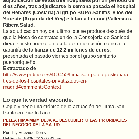
adjudicación de estos tres hospitales por un periodo de
diez años
, tras adjudicarse la semana pasada el hospital
del
Henares
(Coslada) al grupo
BUPA Sanitas,
y los del
Sureste
(Arganda del Rey) e
Infanta Leonor
(Vallecas) a
Ribera Salud.
La adjudicación hoy del último lote se produce después de
que la Mesa de contratación de la Consejería de Sanidad
diera el visto bueno tanto a la documentación como a la
garantía de la
fianza de 12,2 millones de euros,
presentada el pasado viernes por el grupo sanitario
puertorriqueño,
Extractado de
:
http://www.publico.es/463450/hima-san-pablo-gestionara-
tres-de-los-hospitales-privatizados-en-
madrid#commentsContext
Lo que la verdad esconde
.
Copio y pego una crónica de la actuación de Hima San
Pablo en Puerto Rico:
PELEA HIMA-MMM DEJA AL DESCUBIERTO LAS PRIORIDADES
DEL NEGOCIO DE LA SALUD
Por: Ely Acevedo Denis
Publicado: 19/05/2013 09:42 pm