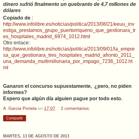
dinero sufrió finalmento un quebranto de 4,7 millones de
dólares
Copiado de
:
http://www.infolibre.es/noticias/politica/2013/08/21/eeuu_inv
estiga_prestamos_grupo_puertorriqueno_que_gestionara_tr
es_hospitales_madrid_6974_1012.html
Otro enlace:
http://www.infolibre.es/noticias/politica/2013/09/01/la_empre
sa_que_gestionara_tres_hospitales_madrid_afronto_2011_
una_demanda_multimillonaria_por_impago_7236_1012.ht
ml
Ganaron el concurso supuestamente, ¿pero, no piden
informes?
Espero que algún día alguien pague por todo esto.
A. Garcia Portela
en
17:07
2 comentarios:
Compartir
MARTES, 13 DE AGOSTO DE 2013