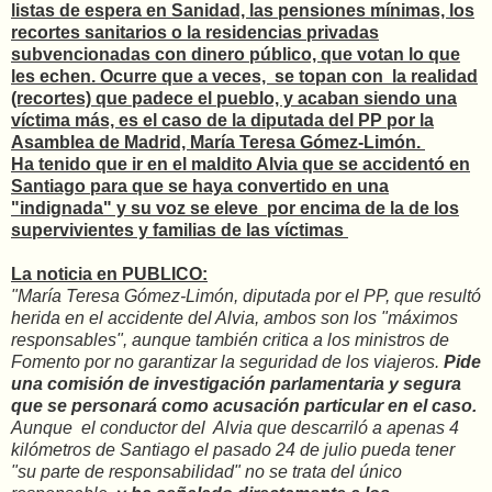
listas de espera en Sanidad, las pensiones mínimas, los
recortes sanitarios o la residencias privadas
subvencionadas con dinero público, que votan lo que
les echen. Ocurre que a veces, se topan con la realidad
(recortes) que padece el pueblo, y acaban siendo una
víctima más, es el caso de la diputada del PP por la
Asamblea de Madrid, María Teresa Gómez-Limón.
Ha tenido que ir en el maldito Alvia que se accidentó en
Santiago para que se haya convertido en una
"indignada" y su voz se eleve por encima de la de los
supervivientes y familias de las víctimas
La noticia en PUBLICO:
"María Teresa Gómez-Limón, diputada por el PP, que resultó
herida en el accidente del Alvia, ambos son los "máximos
responsables", aunque también critica a los ministros de
Fomento por no garantizar la seguridad de los viajeros.
Pide
una comisión de investigación parlamentaria y segura
que se personará como acusación particular en el caso.
Aunque el conductor del Alvia que descarriló a apenas 4
kilómetros de Santiago el pasado 24 de julio pueda tener
"su parte de responsabilidad" no se trata del único