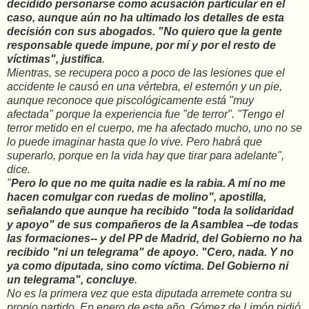
decidido personarse como acusación particular en el
caso
, aunque aún no ha ultimado los detalles de esta
decisión con sus abogados. "No quiero que la gente
responsable quede impune, por mí y por el resto de
víctimas", justifica
.
Mientras, se recupera poco a poco de las lesiones que el
accidente le causó en una vértebra, el esternón y un pie,
aunque reconoce que piscológicamente está "muy
afectada" porque la experiencia fue "de terror". "Tengo el
terror metido en el cuerpo, me ha afectado mucho, uno no se
lo puede imaginar hasta que lo vive. Pero habrá que
superarlo, porque en la vida hay que tirar para adelante",
dice.
"
Pero lo que no me quita nadie es la rabia. A mí no me
hacen comulgar con ruedas de molino", apostilla,
señalando que aunque ha recibido "toda la solidaridad
y apoyo" de sus compañeros de la Asamblea --de todas
las formaciones-- y del PP de Madrid, del Gobierno no ha
recibido "ni un telegrama" de apoyo. "Cero, nada. Y no
ya como diputada, sino como víctima. Del Gobierno ni
un telegrama", concluye
.
No es la primera vez que esta diputada arremete contra su
propio partido. En enero de este año, Gómez de Limón pidió