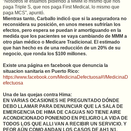
“Nosotros le estamos pidiendo a MMM lo mismo que nos
paga Triple S, que nos paga First Medical, lo mismo que
paga MCS”, apuntó.
Mientras tanto, Carballo indicó que si la aseguradora no
reconsidera su posición, en unos meses sufrirían los
efectos, pero espera se puedan ir amortiguando en la
medida que los pacientes se vaya cambiando de MMM a
otro plan médico o Medicare Tradicional. El estimado
que han hecho es de una reducción de un 20% de su
negocio, que ronda los $100 millones.
Existe una página en facebook que denuncia la
situacion sanitaria en Puerto Rico:
https://www.facebook.com/MedicinaDefectuosa#!/MedicinaD
efectuosa
Una de las quejas contra Hima:
EN VARIAS OCASIONES HE PREGUNTADO DÓNDE
DEBO LLAMAR PARA DENUNCIAR QUE LA SALA DE
EMERGENCIA DE HIMA DE CAGUAS NO TIENE AIRE
ACONDICIONADO PONIENDO EN PELIGRO LA VIDA DE
TODOS LOS QUE ALLI VAN A RECIBIR UN SERVICIO. Y
PEOR AÚN COMO ANDAN LOS CASOS DE AH1 N1.