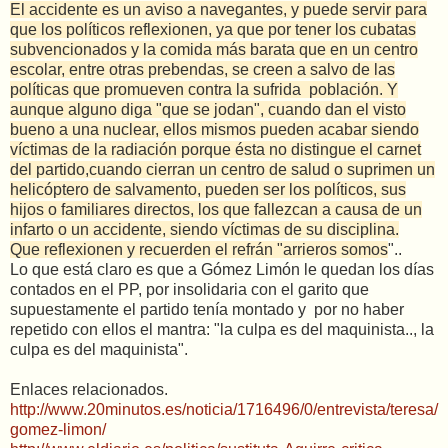
El accidente es un aviso a navegantes, y puede servir para
que los políticos reflexionen, ya que por tener los cubatas
subvencionados y la comida más barata que en un centro
escolar, entre otras prebendas, se creen a salvo de las
políticas que promueven contra la sufrida población. Y
aunque alguno diga "que se jodan", cuando dan el visto
bueno a una nuclear, ellos mismos pueden acabar siendo
víctimas de la radiación porque ésta no distingue el carnet
del partido,cuando cierran un centro de salud o suprimen un
helicóptero de salvamento, pueden ser los políticos, sus
hijos o familiares directos, los que fallezcan a causa de un
infarto o un accidente, siendo víctimas de su disciplina.
Que reflexionen y recuerden el refrán "arrieros somos
"..
Lo que está claro es que a Gómez Limón le quedan los días
contados en el PP, por insolidaria con el garito que
supuestamente el partido tenía montado y por no haber
repetido con ellos el mantra: "la culpa es del maquinista.., la
culpa es del maquinista".
Enlaces relacionados.
http://www.20minutos.es/noticia/1716496/0/entrevista/teresa/
gomez-limon/