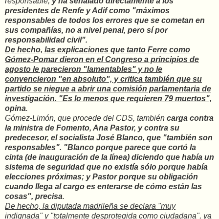
responsable,
y ha señalado directamente a los
presidentes de Renfe y Adif como "máximos
responsables de todos los errores que se cometan en
sus compañías, no a nivel penal, pero sí por
responsabilidad civil".
De hecho, las explicaciones que tanto Ferre como
Gómez-Pomar dieron en el Congreso a principios de
agosto le parecieron "lamentables" y no le
convencieron "en absoluto", y
critica también que su
partido se niegue a abrir una comisión parlamentaria de
investigación
. "Es lo menos que requieren 79 muertos",
opina
.
Gómez-Limón, que procede del CDS, también
carga contra
la ministra de Fomento, Ana Pastor, y contra su
predecesor, el socialista José Blanco, que "también son
responsables". "Blanco porque parece que cortó la
cinta (de inauguración de la línea) diciendo que había un
sistema de seguridad que no existía sólo porque había
elecciones próximas
; y Pastor porque su obligación
cuando llega al cargo es enterarse de cómo están las
cosas", precisa
.
De hecho, la diputada madrileña se declara "muy
indignada" y "totalmente desprotegida como ciudadana", ya