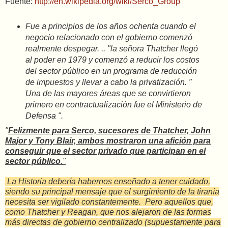
Fuente:
http://en.wikipedia.org/wiki/Serco_Group
Fue a principios de los años ochenta cuando el
negocio relacionado con el gobierno comenzó
realmente despegar. ..
"la señora Thatcher llegó
al poder en 1979 y comenzó a reducir los costos
del sector público en un programa de reducción
de impuestos y llevar a cabo la privatización.
”
Una de las mayores áreas que se convirtieron
primero en contractualización fue el Ministerio de
Defensa ".
"
Felizmente para Serco, sucesores de Thatcher, John
Major y Tony Blair, ambos mostraron una afición para
conseguir que el sector privado que participan en el
sector público
."
La Historia debería habernos enseñado a tener cuidado,
siendo su principal mensaje que el surgimiento de la tiranía
necesita ser vigilado constantemente.
Pero aquellos que,
como Thatcher y Reagan, que nos alejaron de las formas
más directas de gobierno centralizado (supuestamente para