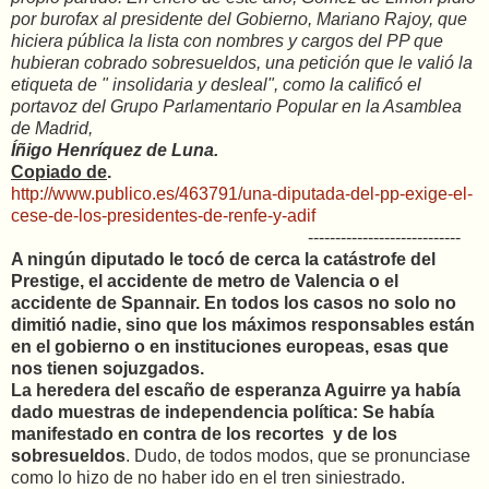
por burofax al presidente del Gobierno, Mariano Rajoy, que
hiciera pública la lista con nombres y cargos del PP que
hubieran cobrado sobresueldos, una petición que le valió la
etiqueta de " insolidaria y desleal", como la calificó el
portavoz del Grupo Parlamentario Popular en la Asamblea
de Madrid,
Íñigo Henríquez de Luna.
Copiado de
.
http://www.publico.es/463791/una-diputada-del-pp-exige-el-
cese-de-los-presidentes-de-renfe-y-adif
----------------------------
A ningún diputado le tocó de cerca la catástrofe del
Prestige, el accidente de metro de Valencia o el
accidente de Spannair. En todos los casos no solo no
dimitió nadie, sino que los máximos responsables están
en el gobierno o en instituciones europeas, esas que
nos tienen sojuzgados.
La heredera del escaño de esperanza Aguirre ya había
dado muestras de independencia política: Se había
manifestado en contra de los recortes y de los
sobresueldos
. Dudo, de todos modos, que se pronunciase
como lo hizo de no haber ido en el tren siniestrado.