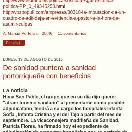
http://www.eldiario.es/politica/sustituta-Aguirre-critica-
politica-PP_0_49345253.html
http://vozpopuli.com/empresas/30318-la-imputacion-de-un-
cuadro-de-adif-deja-en-evidencia-a-pastor-a-la-hora-de-
asumir-culpas
A. Garcia Portela
en
20:46
11 comentarios:
Compartir
LUNES, 19 DE AGOSTO DE 2013
De sanidad puntera a sanidad
portorriqueña con beneficios
La noticia
Hima San Pablo, el grupo que en su día dijo querer
"atraer turismo sanitario" al presentarse como posible
adjudicatario, tendrá a su cargo los hospitales Infanta
Sofía , Infanta Cristina y el del Tajo a partir del mes de
septiembre. La viceconsejera madrileña de Sanidad,
Patricia Flores, ha firmado hoy el expediente de