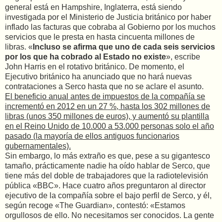
general está en Hampshire, Inglaterra, está siendo
investigada por el Ministerio de Justicia británico por haber
inflado las facturas que cobraba al Gobierno por los muchos
servicios que le presta en hasta cincuenta millones de
libras. «
Incluso se afirma que uno de cada seis servicios
por los que ha cobrado al Estado no existe
», escribe
John Harris en el rotativo británico. De momento, el
Ejecutivo británico ha anunciado que no hará nuevas
contrataciones a Serco hasta que no se aclare el asunto.
El beneficio anual antes de impuestos de la compañía se
incrementó en 2012 en un 27 %, hasta los 302 millones de
libras (unos 350 millones de euros), y aumentó su plantilla
en el Reino Unido de 10.000 a 53.000 personas solo el año
pasado (la mayoría de ellos antiguos funcionarios
gubernamentales).
Sin embargo, lo más extraño es que, pese a su gigantesco
tamaño, prácticamente nadie ha oído hablar de Serco, que
tiene más del doble de trabajadores que la radiotelevisión
pública «BBC». Hace cuatro años preguntaron al director
ejecutivo de la compañía sobre el bajo perfil de Serco, y él,
según recoge «The Guardian», contestó: «Estamos
orgullosos de ello. No necesitamos ser conocidos. La gente