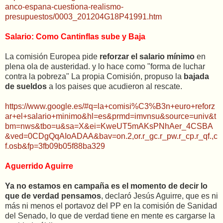
anco-espana-cuestiona-realismo-
presupuestos/0003_201204G18P41991.htm
Salario: Como Cantinflas sube y Baja
La comisión Europea pide
reforzar el salario mínimo
en
plena ola de austeridad. y lo hace como "forma de luchar
contra la pobreza" La propia Comisión, propuso la
bajada
de sueldos
a los paises que acudieron al rescate.
https://www.google.es/#q=la+comisi%C3%B3n+euro+reforz
ar+el+salario+minimo&hl=es&prmd=imvnsu&source=univ&t
bm=nws&tbo=u&sa=X&ei=KweUT5mAKsPNhAer_4CSBA
&ved=0CDgQqAIoADAA&bav=on.2,or.r_gc.r_pw.r_cp.r_qf.,c
f.osb&fp=3fb09b05f88ba329
Aguerrido Aguirre
Ya no estamos en campaña es el momento de decir lo
que de verdad pensamos
, declaró Jesús Aguirre, que es ni
más ni menos el portavoz del PP en la comisión de Sanidad
del Senado, lo que de verdad tiene en mente es cargarse la