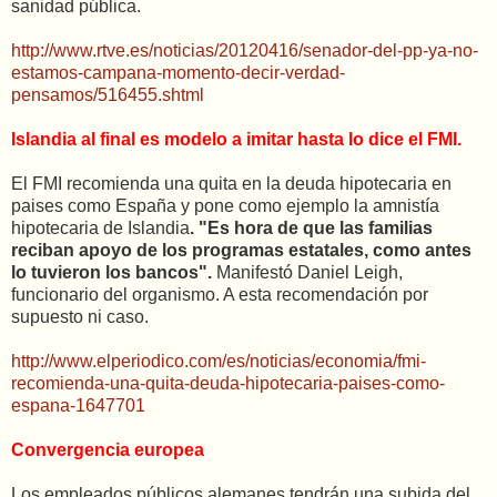
sanidad pública.
http://www.rtve.es/noticias/20120416/senador-del-pp-ya-no-
estamos-campana-momento-decir-verdad-
pensamos/516455.shtml
Islandia al final es modelo a imitar hasta lo dice el FMI.
El FMI recomienda una quita en la deuda hipotecaria en
paises como España y pone como ejemplo la amnistía
hipotecaria de Islandia
. "Es hora de que las familias
reciban apoyo de los programas estatales, como antes
lo tuvieron los bancos".
Manifestó Daniel Leigh,
funcionario del organismo. A esta recomendación por
supuesto ni caso.
http://www.elperiodico.com/es/noticias/economia/fmi-
recomienda-una-quita-deuda-hipotecaria-paises-como-
espana-1647701
Convergencia europea
Los empleados públicos alemanes tendrán una subida del