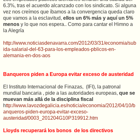
6.3%, tras el acuerdo alcanzado con los sindicato. Si alguna
vez nos creímos que íbamos a la convergencia queda claro
que vamos a la esclavitud,
ellos un 6% más y aquí un 5%
menos
y lo que nos espera.. Como para cantar el Himno a
la Alegría
http://www.noticiasdenavarra.com/2012/03/31/economia/sub
ida-salarial-del-63-para-los-empleados-pblicos-en-
alemania-en-dos-aos
Banqueros piden a Europa evitar exceso de austeridad
El Instituto Internacional de Finazas, (IFI), la patronal
mundial bancaria , pide a las autoridades europeas,
que se
muevan más allá de la disciplina fiscal
h
ttp://www.lavozdegalicia.es/noticia/economia/2012/04/10/b
anqueros-piden-europa-evitar-exceso-
austeridad/0003_201204G10P319912.htm
Lloyds recuperará los bonos de los directivos