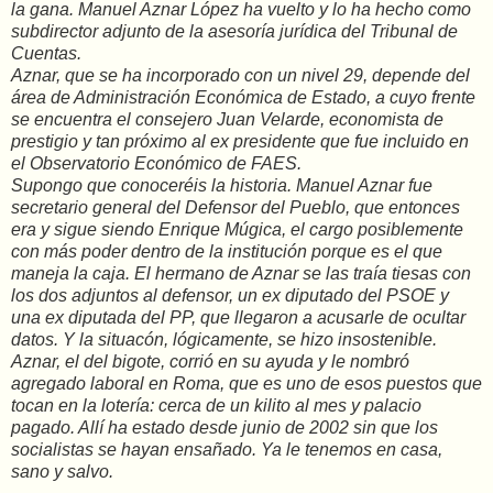
la gana. Manuel Aznar López ha vuelto y lo ha hecho como
subdirector adjunto de la asesoría jurídica del Tribunal de
Cuentas.
Aznar, que se ha incorporado con un nivel 29, depende del
área de Administración Económica de Estado, a cuyo frente
se encuentra el consejero Juan Velarde, economista de
prestigio y tan próximo al ex presidente que fue incluido en
el Observatorio Económico de FAES.
Supongo que conoceréis la historia. Manuel Aznar fue
secretario general del Defensor del Pueblo, que entonces
era y sigue siendo Enrique Múgica, el cargo posiblemente
con más poder dentro de la institución porque es el que
maneja la caja. El hermano de Aznar se las traía tiesas con
los dos adjuntos al defensor, un ex diputado del PSOE y
una ex diputada del PP, que llegaron a acusarle de ocultar
datos. Y la situacón, lógicamente, se hizo insostenible.
Aznar, el del bigote, corrió en su ayuda y le nombró
agregado laboral en Roma, que es uno de esos puestos que
tocan en la lotería: cerca de un kilito al mes y palacio
pagado. Allí ha estado desde junio de 2002 sin que los
socialistas se hayan ensañado. Ya le tenemos en casa,
sano y salvo.