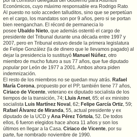
por la comisión delegada del Gobierno para Asuntos
Económicos, cuyo máximo responsable era Rodrigo Rato
.
Al puesto no solo acceden talluditos, sino que se perpetúan
en el cargo, los mandatos son por 9 años, pero si se portan
bien reenganchan. El récord de permanecia lo
posee
Ubaldo Nieto
, que además ostentó el cargo de
presidente del Tribunal durante una década entre 1997 y
2007, pero en Tribunal estuvo desde la primera legislatura
de Felipe González (la de dinero que le llevamos pagado) al
dejar la presidencia lo sustituyó
Manuel Núñez
, otro
miembro de mucho futuro a sus 77 años, que fue diputado
popular
por León de 1977 a 2001. Ambos ahora piden
indemnización.
El resto de los miembros no se quedan muy atrás.
Rafael
María Corona
, propuesto por el PP, también tiene 77 años,
Ciriaco de Vicente
, veterano ex diputado socialista de los
tiempos de la transición,
74;
Lluis Arnet
, 65; el ex ministro
socialista
Luis Martínez Noval
, 62;
Felipe García Ortiz
, 59;
Rafael Álvarez de Miranda
, 55, actual presidente y ex
diputado de la UCD y
Ana Pérez Tórtola
, 52. De todos
ellos, 6 fueron elegidos hace ahora 11 años y son los
últimos en llegar a la Casa.
Ciriaco de Vicente
, por su
parte, fue nombrado noviembre de 1990.