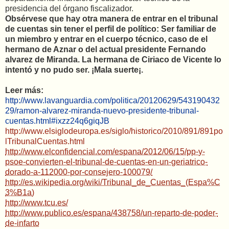
presidencia del órgano fiscalizador.
Obsérvese que hay otra manera de entrar en el tribunal
de cuentas sin tener el perfil de político: Ser familiar de
un miembro y entrar en el cuerpo técnico, caso de el
hermano de Aznar o del actual presidente Fernando
alvarez de Miranda. La hermana de Ciriaco de Vicente lo
intentó y no pudo ser. ¡Mala suerte¡.
Leer más:
http://www.lavanguardia.com/politica/20120629/543190432
29/ramon-alvarez-miranda-nuevo-presidente-tribunal-
cuentas.html#ixzz24q6giqJB
http://www.elsiglodeuropa.es/siglo/historico/2010/891/891po
lTribunalCuentas.html
http://www.elconfidencial.com/espana/2012/06/15/pp-y-
psoe-convierten-el-tribunal-de-cuentas-en-un-geriatrico-
dorado-a-112000-por-consejero-100079/
http://es.wikipedia.org/wiki/Tribunal_de_Cuentas_(Espa%C
3%B1a)
http://www.tcu.es/
http://www.publico.es/espana/438758/un-reparto-de-poder-
de-infarto