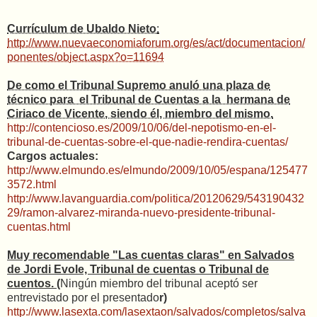
Currículum de Ubaldo Nieto
:
http://www.nuevaeconomiaforum.org/es/act/documentacion/
ponentes/object.aspx?o=11694
De como el Tribunal Supremo anuló una plaza de
técnico para el Tribunal de Cuentas a la hermana de
Ciriaco de Vicente, siendo él, miembro del mismo.
http://contencioso.es/2009/10/06/del-nepotismo-en-el-
tribunal-de-cuentas-sobre-el-que-nadie-rendira-cuentas/
Cargos actuales:
http://www.elmundo.es/elmundo/2009/10/05/espana/125477
3572.html
http://www.lavanguardia.com/politica/20120629/543190432
29/ramon-alvarez-miranda-nuevo-presidente-tribunal-
cuentas.html
Muy recomendable "Las cuentas claras" en Salvados
de Jordi Evole, Tribunal de cuentas o Tribunal de
cuentos.
(
Ningún miembro del tribunal aceptó ser
entrevistado por el presentado
r)
http://www.lasexta.com/lasextaon/salvados/completos/salva