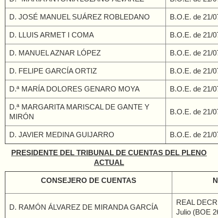
D. JOSÉ MANUEL SUÁREZ ROBLEDANO
B.O.E
. de 21/
D. LLUIS ARMET I COMA
B.O.E
. de 21/
D. MANUEL AZNAR LÓPEZ
B.O.E
. de 21/
D. FELIPE GARCÍA ORTIZ
B.O.E
. de 21/
D.ª MARÍA DOLORES GENARO MOYA
B.O.E
. de 21/
D.ª MARGARITA MARISCAL DE GANTE Y
B.O.E
. de 21/
MIRÓN
D. JAVIER MEDINA GUIJARRO
B.O.E
. de 21/
PRESIDENTE DEL TRIBUNAL DE CUENTAS DEL PLENO
ACTUAL
CONSEJERO DE CUENTAS
N
REAL DECRE
D. RAMÓN ÁLVAREZ DE MIRANDA GARCÍA
Julio (BOE 2