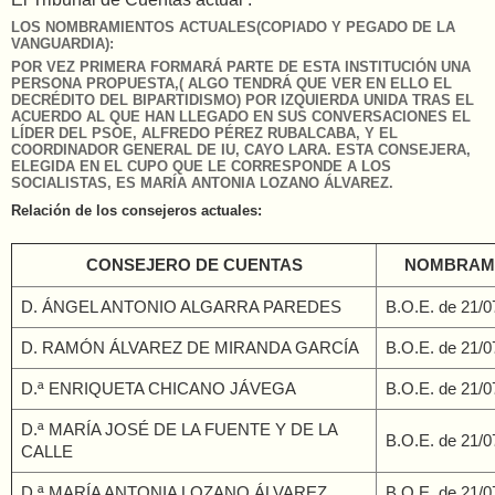
LOS NOMBRAMIENTOS ACTUALES(COPIADO Y PEGADO DE LA
VANGUARDIA):
POR VEZ PRIMERA FORMARÁ PARTE DE ESTA INSTITUCIÓN UNA
PERSONA PROPUESTA,( ALGO TENDRÁ QUE VER EN ELLO EL
DECRÉDITO DEL BIPARTIDISMO) POR IZQUIERDA UNIDA TRAS EL
ACUERDO AL QUE HAN LLEGADO EN SUS CONVERSACIONES EL
LÍDER DEL PSOE, ALFREDO PÉREZ RUBALCABA, Y EL
COORDINADOR GENERAL DE IU, CAYO LARA. ESTA CONSEJERA,
ELEGIDA EN EL CUPO QUE LE CORRESPONDE A LOS
SOCIALISTAS, ES MARÍA ANTONIA LOZANO ÁLVAREZ.
Relación de los consejeros actuales:
CONSEJERO DE CUENTAS
NOMBRAM
D. ÁNGEL ANTONIO ALGARRA PAREDES
B.O.E
. de 21/
D. RAMÓN ÁLVAREZ DE MIRANDA GARCÍA
B.O.E
. de 21/
D.ª ENRIQUETA CHICANO JÁVEGA
B.O.E
. de 21/
D.ª MARÍA JOSÉ DE LA FUENTE Y DE LA
B.O.E
. de 21/
CALLE
D.ª MARÍA ANTONIA LOZANO ÁLVAREZ
B.O.E
. de 21/