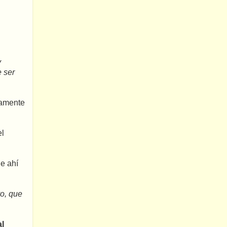
y
 ser
damente
el
de ahí
vo, que
al