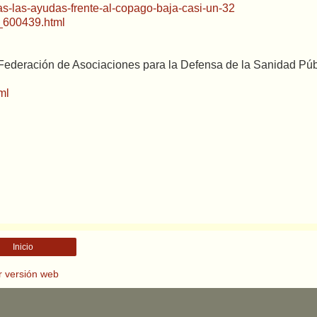
as-las-ayudas-frente-al-copago-baja-casi-un-32
6_600439.html
 Federación de Asociaciones para la Defensa de la Sanidad Púb
ml
Inicio
r versión web