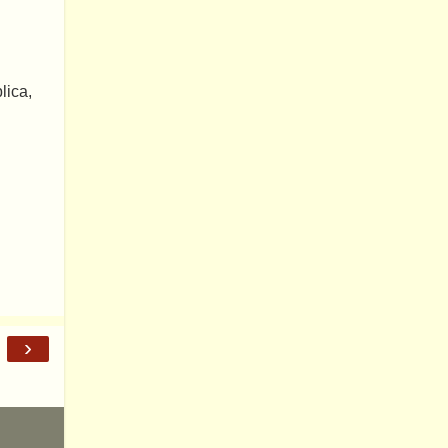
lica,
›