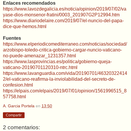
Enlaces recomendados
https://www.lavozdegalicia.es/noticia/opinion/2019/07/02/va
yase-dios-monsenor-fratini/0003_201907G2P12994.htm
https://www.diariodelaire.com/2019/07/el-nuncio-del-papa-
dice-que-hemos.html
Fuentes
https://www.elperiodicomediterraneo.com/noticias/sociedad/
arzobispo-toledo-critica-gobierno-cargar-nuncio-vaticano-
no-puede-amenazar_1231357.html
https://www.lasprovincias.es/politica/gobierno-queja-
vaticano-20190701120310-ntrc.html
https://www.lavanguardia.com/vida/20190701/46320322414
2/el-vaticano-reafirma-la-inviolabilidad-del-secreto-de-
confesion.html
https://elpais.com/elpais/2019/07/01/opinion/1561996515_8
57758.html
A. Garcia Portela
en
13:50
Compartir
2 comentarios: