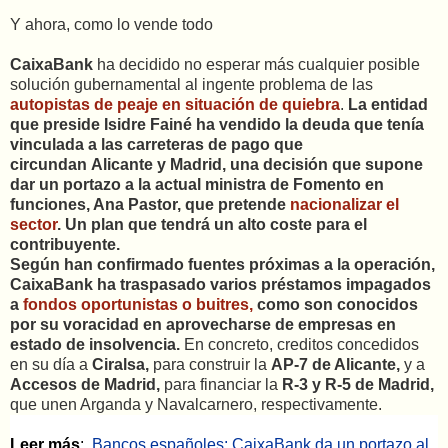
Y ahora, como lo vende todo
CaixaBank
ha decidido no esperar más cualquier posible
solución gubernamental al ingente problema de las
autopistas de peaje en situación de quiebra
.
La entidad
que preside Isidre Fainé ha vendido la deuda que tenía
vinculada a las carreteras de pago que
circundan Alicante y Madrid, una decisión que supone
dar un portazo a la actual ministra de Fomento en
funciones, Ana Pastor, que pretende
nacionalizar el
sector
. Un plan que tendrá un alto coste para el
contribuyente.
Según han confirmado fuentes próximas a la operación,
CaixaBank ha traspasado varios préstamos impagados
a
fondos oportunistas o buitres,
como son conocidos
por su voracidad en aprovecharse de empresas en
estado de insolvencia.
En concreto, creditos concedidos
en su día a
Ciralsa,
para construir la
AP-7 de Alicante,
y a
Accesos de Madrid,
para financiar la
R-3 y R-5 de Madrid,
que unen Arganda y Navalcarnero, respectivamente.
Leer m'as
Leer más
http://www.elconfidencial.com/empresas/2016-06-
:
Bancos españoles: CaixaBank da un portazo al