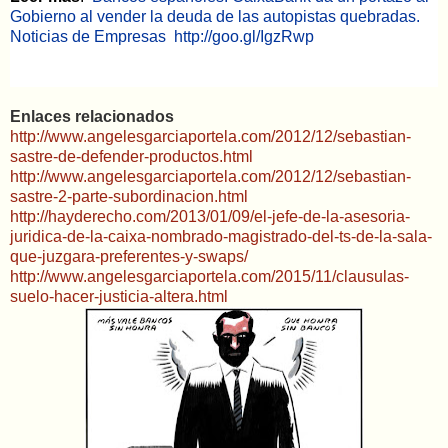
Gobierno al vender la deuda de las autopistas quebradas.
13/caixabank-da-un-portazo-al-gobierno-al-vender-la-
Noticias de Empresas
deuda-de-las-autopistas-quebradas_1215909/?
http://goo.gl/IgzRwp
utm_source=facebook&utm_medium=social&utm_campaign
=button
Enlaces relacionados
http://www.angelesgarciaportela.com/2012/12/sebastian-
sastre-de-defender-productos.html
http://www.angelesgarciaportela.com/2012/12/sebastian-
sastre-2-parte-subordinacion.html
http://hayderecho.com/2013/01/09/el-jefe-de-la-asesoria-
juridica-de-la-caixa-nombrado-magistrado-del-ts-de-la-sala-
que-juzgara-preferentes-y-swaps/
http://www.angelesgarciaportela.com/2015/11/clausulas-
suelo-hacer-justicia-altera.html