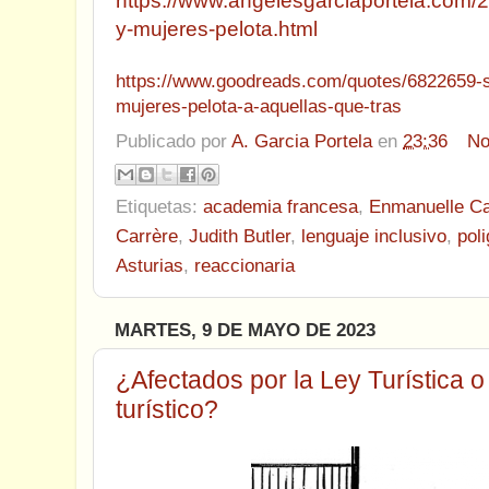
https://www.angelesgarciaportela.com/2
y-mujeres-pelota.html
https://www.goodreads.com/quotes/6822659-
mujeres-pelota-a-aquellas-que-tras
Publicado por
A. Garcia Portela
en
23:36
No
Etiquetas:
academia francesa
,
Enmanuelle Ca
Carrère
,
Judith Butler
,
lenguaje inclusivo
,
pol
Asturias
,
reaccionaria
MARTES, 9 DE MAYO DE 2023
¿Afectados por la Ley Turística o
turístico?