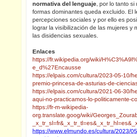
normativa del lenguaje
, por lo tanto s
formas dominantes queda excluido. El l
percepciones sociales y por ello es posib
lograr la visibilización de las mujeres y
las disidencias sexuales.
Enlaces
https://fr.wikipedia.org/wiki/H%C3
e_d%27Encausse
https://elpais.com/cultura/2023-05-10/
premio-princesa-de-asturias-de-ciencia
https://elpais.com/cultura/2021-06-30/
aqui-no-practicamos-lo-politicamente-co
https://fr-m-wikipedia-
org.translate.goog/wiki/Georges_Zourab
_x_tr_sl=fr&_x_tr_tl=es&_x_tr_hl=es&_
https://www.elmundo.es/cultura/2023/