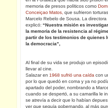
memoria de presos políticos como
Domi
Conceiçao Matos,
que sufrieron tortura
Marcelo Rebelo de Sousa. La director
explicó:
“Nuestra misión es investiga
la memoria de la resistencia al régim
partir de los testimonios de quienes l
la democracia”,
Al final de su vida se produjo un episod
llevar al cine.
Salazar en
1968 sufrió una caída
con u
por lo que quedó en coma y ya no podía
apartado del poder, nombrando a Marcel
cuando se despertó, a su camarilla le i
se atrevía a decir que lo habían depues
ver que seguía gobernando, al más puro