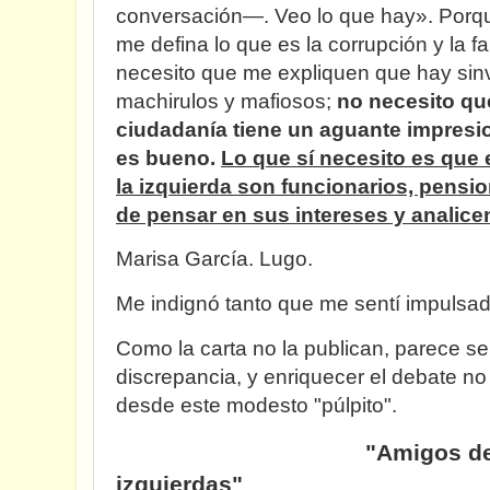
conversación—. Veo lo que hay». Porqu
me defina lo que es la corrupción y la f
necesito que me expliquen que hay sin
machirulos y mafiosos;
no necesito qu
ciudadanía tiene un aguante impresi
es bueno.
Lo que sí necesito es que 
la izquierda son funcionarios, pensi
de pensar en sus intereses y analice
Marisa García. Lugo.
Me indignó tanto que me sentí impulsa
Como la carta no la publican, parece se
discrepancia, y enriquecer el debate no 
desde este modesto "púlpito".
"Amigos de derec
izquierdas"