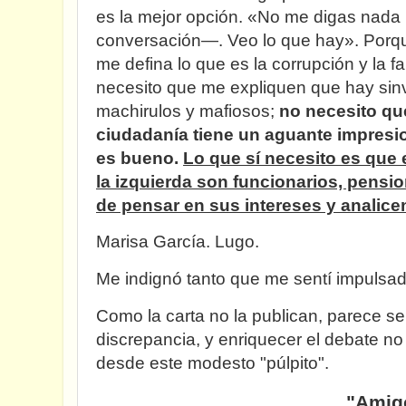
es la mejor opción. «No me digas nada 
conversación—. Veo lo que hay». Porqu
me defina lo que es la corrupción y la f
necesito que me expliquen que hay sin
machirulos y mafiosos;
no necesito qu
ciudadanía tiene un aguante impresi
es bueno.
Lo que sí necesito es que 
la izquierda son funcionarios, pensi
de pensar en sus intereses y analice
Marisa García. Lugo.
Me indignó tanto que me sentí impulsa
Como la carta no la publican, parece se
discrepancia, y enriquecer el debate no 
desde este modesto "púlpito".
"Amigos de dere