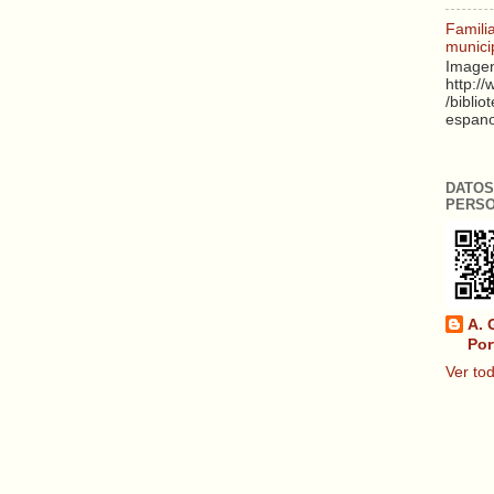
Famili
munici
Imagen
http:/
/biblio
espanol
DATOS
PERS
A. 
Por
Ver tod