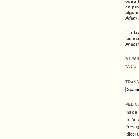
contri
en pro
algo m
Adam 
"La le
las mo
Anacars
MI PA
"A Con
TRANS
PELÍC
Inside
Están 
Presagi
Idiocra