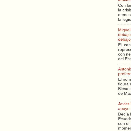
Con la
la cri
menos 
la legi
Miguel
debajo 
debajo 
El can
repres
con ne
del Es
Antoni
prefer
El nom
figura 
Blesa q
de Mad
Javier
apoyo 
Decía 
Ecuado
son el 
moment