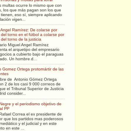
s multas ocurre lo mismo que con
sis, los que más pagan son los que
tienen, eso sí, siempre aplicando
slación vigen...
 Angel Ramírez: De colarse por
del torno en el fútbol a colarse por
del torno de la justicia
ario Miguel Angel Ramírez
enta el arquetipo del empresario
gocios a cubierto bajo el paraguas
tado. Un hombre d...
o Gomez Ortega protomártir de las
entes
bre de Antonio Gómez Ortega
en 2 de los casi 9 000 correos de
ue el Tribunal Superior de Justicia
rid consider...
 Negre y el periodismo objetivo de
al PP
Rafael Correa el ex presidente de
r que los partidos mas poderosos
mediático y el judicial y en este
o en este ...