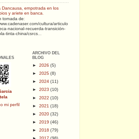
a Dancausa, empotrada en los
pios y ariete en banca.
 tomada de:
/www.cadenaser.com/cultura/articulo
teca-nacional-recuerda-transición-
a-tinta-china/csrcs...
ARCHIVO DEL
ONALES
BLOG
►
2026
(5)
►
2025
(8)
►
2024
(11)
►
2023
(10)
Garcia
tela
►
2022
(10)
o mi perfil
►
2021
(18)
►
2020
(32)
►
2019
(46)
►
2018
(79)
►
2017
(98)