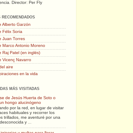
ncia. Director: Per Fly
S RECOMENDADOS
e Alberto Garzón
 Félix Soria
e Juan Torres
e Marco Antonio Moreno
 Raj Patel (en inglés)
e Vicenç Navarro
del aire
piraciones en la vida
DAS MÁS VISITADAS
lase de Jesús Huerta de Soto o
un hongo alucinógeno
ndo por la red, en lugar de visitar
aces habituales y recorrer los
s trillados, me aventuré por una
desconocida y ...
irrisorias y multas para llorar