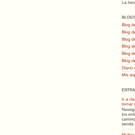
La here
BLOG
Blog d
Blog de
Blog d
Blog d
Blog de
Blog d
Diario 
Mis as
ENTRA
Ir a c
tomar 
Navega
los enl
camino
senda 
Multas 