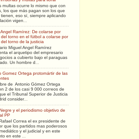
s multas ocurre lo mismo que con
sis, los que más pagan son los que
tienen, eso sí, siempre aplicando
slación vigen...
 Angel Ramírez: De colarse por
del torno en el fútbol a colarse por
del torno de la justicia
ario Miguel Angel Ramírez
enta el arquetipo del empresario
gocios a cubierto bajo el paraguas
tado. Un hombre d...
o Gomez Ortega protomártir de las
entes
bre de Antonio Gómez Ortega
en 2 de los casi 9 000 correos de
ue el Tribunal Superior de Justicia
rid consider...
 Negre y el periodismo objetivo de
al PP
Rafael Correa el ex presidente de
r que los partidos mas poderosos
mediático y el judicial y en este
o en este ...