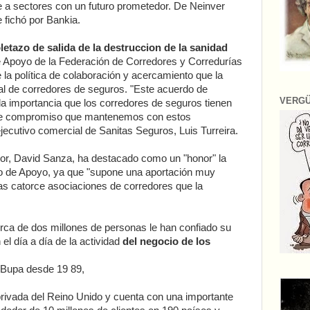
e a sectores con un futuro prometedor. De Neinver
 fichó por Bankia.
oletazo de salida de la destruccion de la sanidad
e Apoyo de la Federación de Corredores y Corredurías
la política de colaboración y acercamiento que la
l de corredores de seguros. "Este acuerdo de
VERG
la importancia que los corredores de seguros tienen
rme compromiso que mantenemos con estos
 ejecutivo comercial de Sanitas Seguros, Luis Turreira.
ecor, David Sanza, ha destacado como un "honor" la
po de Apoyo, ya que "supone una aportación muy
las catorce asociaciones de corredores que la
erca de dos millones de personas le han confiado su
el día a día de la actividad
del negocio de los
s Bupa desde 19 89,
privada del Reino Unido y cuenta con una importante