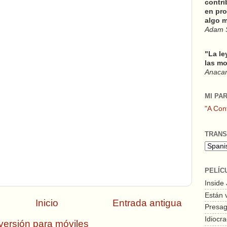
contri
en pro
algo m
Adam 
"La le
las mo
Anacars
MI PA
"A Con
TRANS
PELÍC
Inside
Están 
Inicio
Entrada antigua
Presagi
Idiocra
versión para móviles