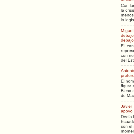
Con la
la cri
menos 
la legi
Miguel
debajo 
debajo 
El can
repres
con ne
del Es
Antoni
prefer
El nom
figura 
Blesa q
de Mad
Javier
apoyo 
Decía 
Ecuado
son el 
moment