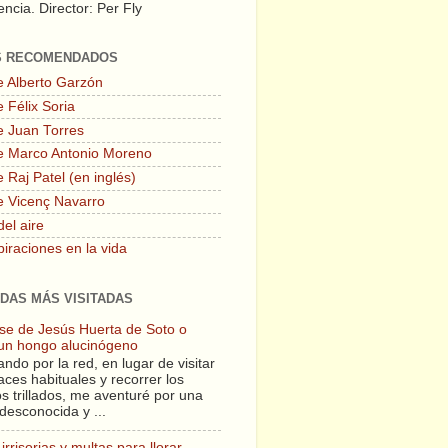
ncia. Director: Per Fly
S RECOMENDADOS
e Alberto Garzón
 Félix Soria
e Juan Torres
e Marco Antonio Moreno
 Raj Patel (en inglés)
e Vicenç Navarro
del aire
piraciones en la vida
DAS MÁS VISITADAS
lase de Jesús Huerta de Soto o
un hongo alucinógeno
ndo por la red, en lugar de visitar
aces habituales y recorrer los
s trillados, me aventuré por una
desconocida y ...
irrisorias y multas para llorar