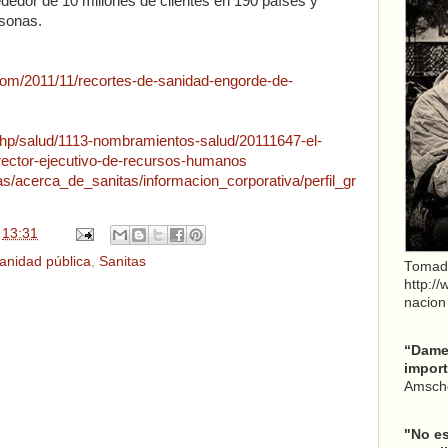
rededor de 10 millones de clientes en 190 países y
rsonas.
com/2011/11/recortes-de-sanidad-engorde-de-
php/salud/1113-nombramientos-salud/20111647-el-
rector-ejecutivo-de-recursos-humanos
as/acerca_de_sanitas/informacion_corporativa/perfil_gr
n
13:31
anidad pública
,
Sanitas
Tomad
http:/
nacion
“Dame 
import
Amsche
"No es