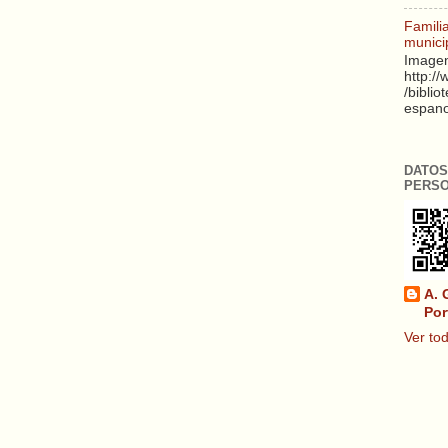
Famili
munici
Imagen
http:/
/biblio
espanol
DATOS
PERS
A. 
Por
Ver tod