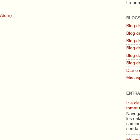
La here
(Atom)
BLOG
Blog d
Blog de
Blog d
Blog d
Blog de
Blog d
Diario 
Mis as
ENTRA
Ir a c
tomar 
Navega
los enl
camino
senda 
Multas 