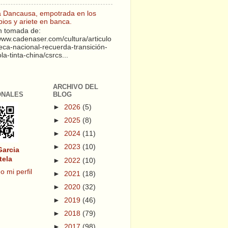
a Dancausa, empotrada en los
pios y ariete en banca.
 tomada de:
/www.cadenaser.com/cultura/articulo
teca-nacional-recuerda-transición-
a-tinta-china/csrcs...
ARCHIVO DEL
ONALES
BLOG
►
2026
(5)
►
2025
(8)
►
2024
(11)
►
2023
(10)
Garcia
tela
►
2022
(10)
o mi perfil
►
2021
(18)
►
2020
(32)
►
2019
(46)
►
2018
(79)
►
2017
(98)