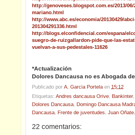
http://genoveses.blogspot.com.es/2013/06/
mariano.html
http://www.abc.es/economia/20130429/abci-
201304291336.html
http://blogs.elconfidencial.com/espana/elco
suegro-de-ruizgallardon-pide-que-las-esta
vuelvan-a-sus-pedestales-11626
*Actualización
Dolores Dancausa no es Abogada de
Publicado por
A. Garcia Portela
en
15:12
Etiquetas:
Andres dancausa Orive
,
Bankinter
Dolores Dancausa
,
Domingo Dancausa Madr
Dancausa
,
Frente de juventudes
,
Juan Oñate
22 comentarios: