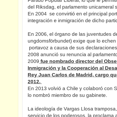
Partido Popular Liberal, lo que le perm
del Riksdag, el parlamento unicameral 
En 2004 se convirtió en el principal por
integración e inmigración de dicho parti
En 2006, el órgano de las juventudes de
ungdomsförbundet) exige que lo echen
portavoz a causa de sus declaraciones 
2008 anunció su renuncia al parlament
2009
fue nombrado director del Obser
Inmigración y la Cooperación al Desa
Rey Juan Carlos de Madrid, cargo q
2012.
En 2013 volvió a Chile y colaboró con 
lo nombró miembro de su gabinete.
La ideología de Vargas Llosa tramposa, i
servicio de los poderosos, la proclama a