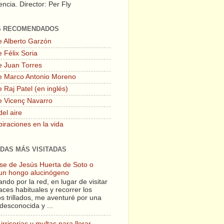
ncia. Director: Per Fly
S RECOMENDADOS
e Alberto Garzón
 Félix Soria
e Juan Torres
e Marco Antonio Moreno
 Raj Patel (en inglés)
e Vicenç Navarro
del aire
piraciones en la vida
DAS MÁS VISITADAS
lase de Jesús Huerta de Soto o
un hongo alucinógeno
ndo por la red, en lugar de visitar
aces habituales y recorrer los
s trillados, me aventuré por una
desconocida y ...
irrisorias y multas para llorar