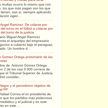
s multas ocurre lo mismo que con
sis, los que más pagan son los que
tienen, eso sí, siempre aplicando
slación vigen...
 Angel Ramírez: De colarse por
del torno en el fútbol a colarse por
del torno de la justicia
ario Miguel Angel Ramírez
enta el arquetipo del empresario
gocios a cubierto bajo el paraguas
tado. Un hombre d...
o Gomez Ortega protomártir de las
entes
bre de Antonio Gómez Ortega
en 2 de los casi 9 000 correos de
ue el Tribunal Superior de Justicia
rid consider...
 Negre y el periodismo objetivo de
al PP
Rafael Correa el ex presidente de
r que los partidos mas poderosos
mediático y el judicial y en este
o en este ...