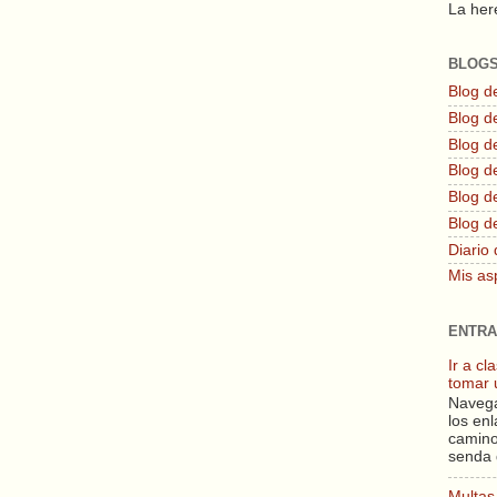
La here
BLOG
Blog d
Blog de
Blog d
Blog d
Blog de
Blog d
Diario 
Mis as
ENTRA
Ir a c
tomar 
Navega
los enl
camino
senda 
Multas 