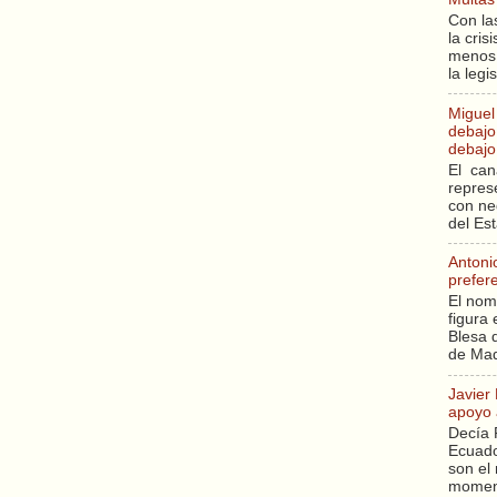
Con la
la cri
menos 
la legi
Miguel
debajo 
debajo 
El can
repres
con ne
del Es
Antoni
prefer
El nom
figura 
Blesa q
de Mad
Javier
apoyo 
Decía 
Ecuado
son el 
moment