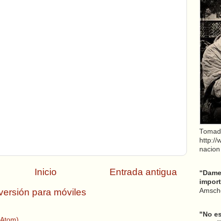
Tomad
http:/
nacion
Inicio
Entrada antigua
“Dame 
import
versión para móviles
Amsche
"No es
(Atom)