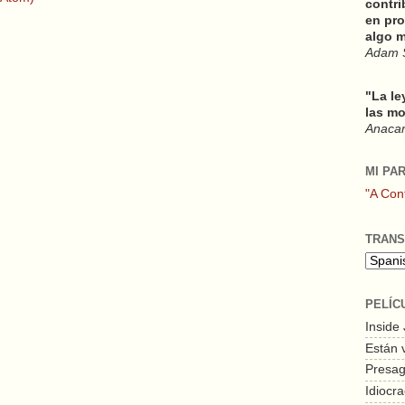
contri
en pro
algo m
Adam 
"La le
las mo
Anacars
MI PA
"A Con
TRANS
PELÍC
Inside
Están 
Presagi
Idiocra