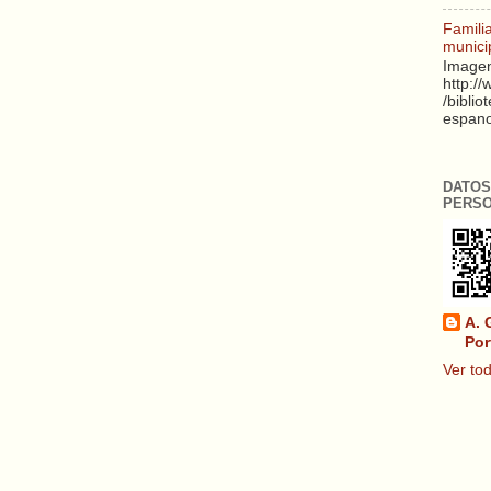
Famili
munici
Imagen
http:/
/biblio
espanol
DATOS
PERS
A. 
Por
Ver tod