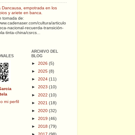
a Dancausa, empotrada en los
pios y ariete en banca.
 tomada de:
/www.cadenaser.com/cultura/articulo
teca-nacional-recuerda-transición-
a-tinta-china/csrcs...
ARCHIVO DEL
ONALES
BLOG
►
2026
(5)
►
2025
(8)
►
2024
(11)
►
2023
(10)
Garcia
tela
►
2022
(10)
o mi perfil
►
2021
(18)
►
2020
(32)
►
2019
(46)
►
2018
(79)
►
2017
(98)