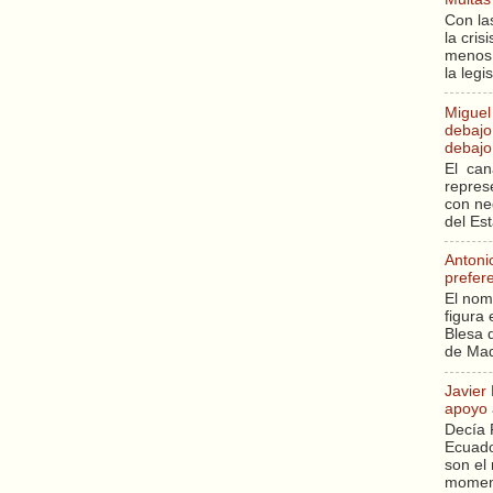
Con la
la cri
menos 
la legi
Miguel
debajo 
debajo 
El can
repres
con ne
del Es
Antoni
prefer
El nom
figura 
Blesa q
de Mad
Javier
apoyo 
Decía 
Ecuado
son el 
moment