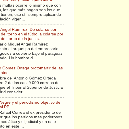
s multas ocurre lo mismo que con
sis, los que más pagan son los que
tienen, eso sí, siempre aplicando
slación vigen...
 Angel Ramírez: De colarse por
del torno en el fútbol a colarse por
del torno de la justicia
ario Miguel Angel Ramírez
enta el arquetipo del empresario
gocios a cubierto bajo el paraguas
tado. Un hombre d...
o Gomez Ortega protomártir de las
entes
bre de Antonio Gómez Ortega
en 2 de los casi 9 000 correos de
ue el Tribunal Superior de Justicia
rid consider...
 Negre y el periodismo objetivo de
al PP
Rafael Correa el ex presidente de
r que los partidos mas poderosos
mediático y el judicial y en este
o en este ...