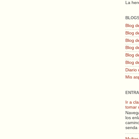
La here
BLOG
Blog d
Blog de
Blog d
Blog d
Blog de
Blog d
Diario 
Mis as
ENTRA
Ir a c
tomar 
Navega
los enl
camino
senda 
Multas 