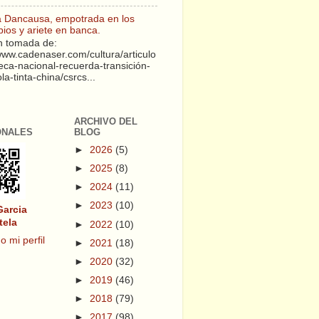
a Dancausa, empotrada en los
pios y ariete en banca.
 tomada de:
/www.cadenaser.com/cultura/articulo
teca-nacional-recuerda-transición-
a-tinta-china/csrcs...
ARCHIVO DEL
ONALES
BLOG
►
2026
(5)
►
2025
(8)
►
2024
(11)
►
2023
(10)
Garcia
tela
►
2022
(10)
o mi perfil
►
2021
(18)
►
2020
(32)
►
2019
(46)
►
2018
(79)
►
2017
(98)