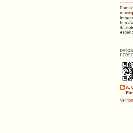
Famili
munici
Imagen
http:/
/biblio
espanol
DATOS
PERS
A. 
Por
Ver tod