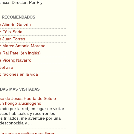
ncia. Director: Per Fly
S RECOMENDADOS
e Alberto Garzón
 Félix Soria
e Juan Torres
e Marco Antonio Moreno
 Raj Patel (en inglés)
e Vicenç Navarro
del aire
piraciones en la vida
DAS MÁS VISITADAS
lase de Jesús Huerta de Soto o
un hongo alucinógeno
ndo por la red, en lugar de visitar
aces habituales y recorrer los
s trillados, me aventuré por una
desconocida y ...
irrisorias y multas para llorar