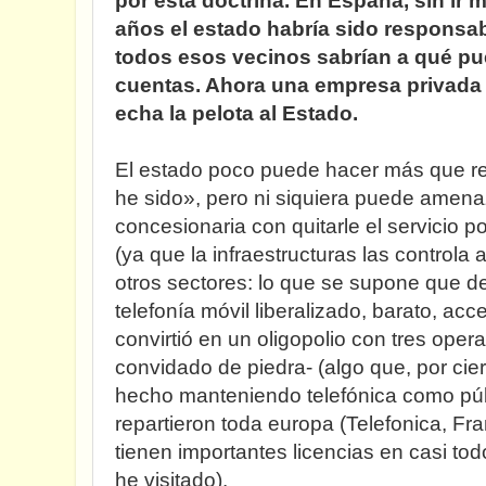
por esta doctrina. En España, sin ir m
años el estado habría sido responsa
todos esos vecinos sabrían a qué pue
cuentas. Ahora una empresa privada 
echa la pelota al Estado.
El estado poco puede hacer más que rep
he sido», pero ni siquiera puede amena
concesionaria con quitarle el servicio p
(ya que la infraestructuras las controla
otros sectores: lo que se supone que d
telefonía móvil liberalizado, barato, acc
convirtió en un oligopolio con tres oper
convidado de piedra- (algo que, por cie
hecho manteniendo telefónica como púb
repartieron toda europa (Telefonica, F
tienen importantes licencias en casi to
he visitado).