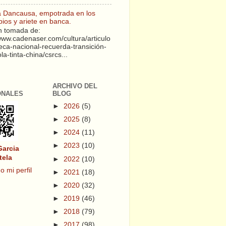
a Dancausa, empotrada en los
pios y ariete en banca.
 tomada de:
/www.cadenaser.com/cultura/articulo
teca-nacional-recuerda-transición-
a-tinta-china/csrcs...
ARCHIVO DEL
ONALES
BLOG
►
2026
(5)
►
2025
(8)
►
2024
(11)
►
2023
(10)
Garcia
tela
►
2022
(10)
o mi perfil
►
2021
(18)
►
2020
(32)
►
2019
(46)
►
2018
(79)
►
2017
(98)