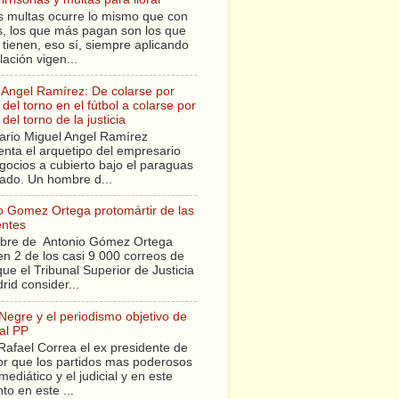
s multas ocurre lo mismo que con
sis, los que más pagan son los que
tienen, eso sí, siempre aplicando
slación vigen...
 Angel Ramírez: De colarse por
del torno en el fútbol a colarse por
del torno de la justicia
ario Miguel Angel Ramírez
enta el arquetipo del empresario
gocios a cubierto bajo el paraguas
tado. Un hombre d...
o Gomez Ortega protomártir de las
entes
bre de Antonio Gómez Ortega
en 2 de los casi 9 000 correos de
ue el Tribunal Superior de Justicia
rid consider...
 Negre y el periodismo objetivo de
al PP
Rafael Correa el ex presidente de
r que los partidos mas poderosos
mediático y el judicial y en este
o en este ...