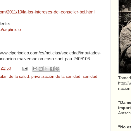
om/2011/10/la-los-intereses-del-conseller-boi.html
dente:
/usp/inicio
/www.elperiodico.com/es/noticias/sociedad/imputados-
varicacion-malversacion-caso-sant-pau-2409106
n
21:50
talán de la salud
,
privatización de la sanidad
,
sanidad
Tomad
http:/
nacion
“Dame 
import
Amsche
"No es