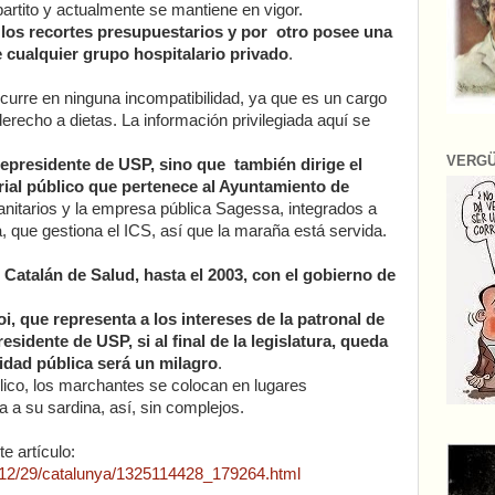
ipartito y actualmente se mantiene en vigor.
 los recortes presupuestarios y por otro posee una
 cualquier grupo hospitalario privado
.
ncurre en ninguna incompatibilidad, ya que es un cargo
recho a dietas. La información privilegiada aquí se
VERG
epresidente de USP, sino que también dirige el
ial público que pertenece al Ayuntamiento de
nitarios y la empresa pública Sagessa, integrados a
a, que gestiona el ICS, así que la maraña está servida.
o Catalán de Salud, hasta el 2003, con el gobierno de
i, que representa a los intereses de la patronal de
esidente de USP, si al final de la legislatura, queda
ridad pública será un milagro
.
ico, los marchantes se colocan en lugares
a a su sardina, así, sin complejos.
te artículo:
1/12/29/catalunya/1325114428_179264.html