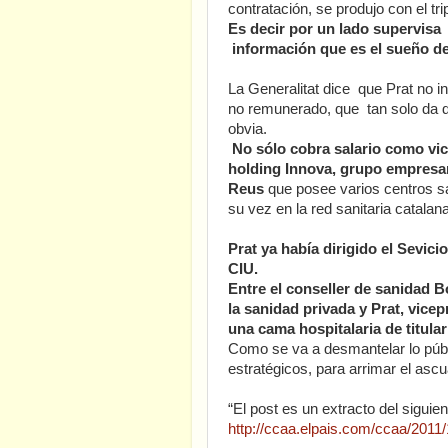
contratación, se produjo con el tr
Es decir por un lado supervisa
información que es el sueño de
La Generalitat dice que Prat no i
no remunerado, que tan solo da de
obvia.
No sólo cobra salario como vic
holding Innova, grupo empresar
Reus
que posee varios centros sa
su vez en la red sanitaria catalan
Prat ya había dirigido el Sevici
CIU.
Entre el conseller de sanidad Bo
la sanidad privada y Prat, vicepr
una cama hospitalaria de titula
Como se va a desmantelar lo públ
estratégicos, para arrimar el ascu
“El post es un extracto del siguien
http://ccaa.elpais.com/ccaa/201