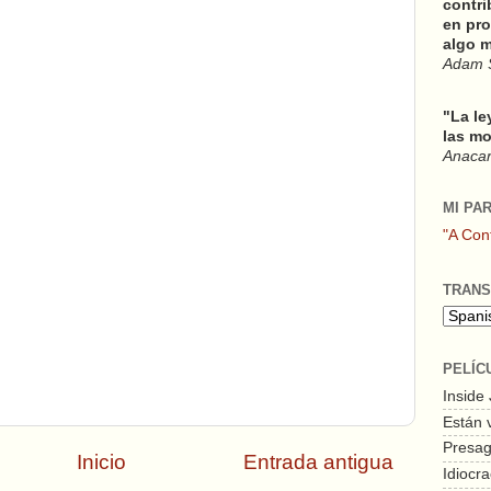
contri
en pro
algo m
Adam 
"La le
las mo
Anacars
MI PA
"A Con
TRANS
PELÍC
Inside
Están 
Presagi
Inicio
Entrada antigua
Idiocra