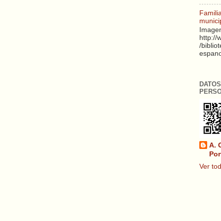
Famili
munici
Imagen
http:/
/biblio
espanol
DATOS
PERS
A. 
Por
Ver tod