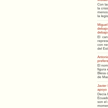
Con la
la cri
menos 
la legi
Miguel
debajo 
debajo 
El can
repres
con ne
del Es
Antoni
prefer
El nom
figura 
Blesa q
de Mad
Javier
apoyo 
Decía 
Ecuado
son el 
moment