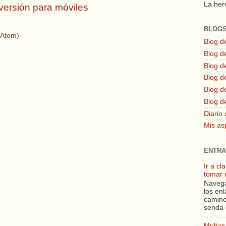
La here
versión para móviles
BLOG
(Atom)
Blog d
Blog de
Blog d
Blog d
Blog de
Blog d
Diario 
Mis as
ENTRA
Ir a c
tomar 
Navega
los enl
camino
senda 
Multas 