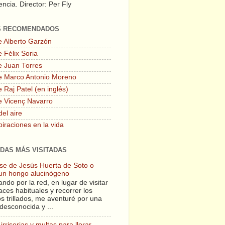
ncia. Director: Per Fly
S RECOMENDADOS
e Alberto Garzón
 Félix Soria
e Juan Torres
e Marco Antonio Moreno
 Raj Patel (en inglés)
e Vicenç Navarro
del aire
piraciones en la vida
DAS MÁS VISITADAS
lase de Jesús Huerta de Soto o
un hongo alucinógeno
ndo por la red, en lugar de visitar
aces habituales y recorrer los
s trillados, me aventuré por una
desconocida y ...
irrisorias y multas para llorar