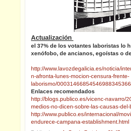
Actualización
el 37% de los votantes laboristas lo h
xenófobo, de ancianos, egoístas o d
http://www.lavozdegalicia.es/noticia/in
n-afronta-lunes-mocion-censura-frente-
laborismo/00031466854546988345366
Enlaces recomendados
http://blogs.publico.es/vicenc-navarro/2
medios-no-dicen-sobre-las-causas-del-b
http://www.publico.es/internacional/mov
endurece-campana-establishment.html