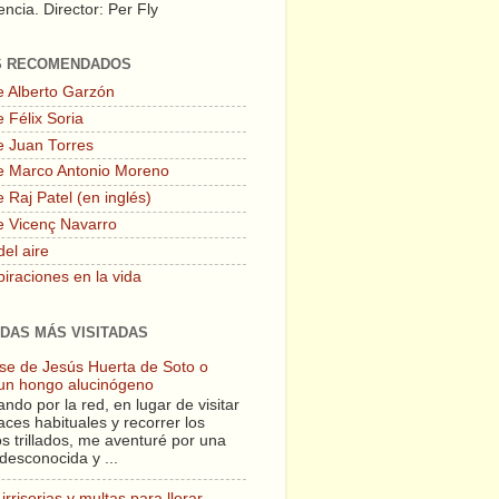
ncia. Director: Per Fly
S RECOMENDADOS
e Alberto Garzón
 Félix Soria
e Juan Torres
e Marco Antonio Moreno
 Raj Patel (en inglés)
e Vicenç Navarro
del aire
piraciones en la vida
DAS MÁS VISITADAS
lase de Jesús Huerta de Soto o
un hongo alucinógeno
ndo por la red, en lugar de visitar
aces habituales y recorrer los
s trillados, me aventuré por una
desconocida y ...
irrisorias y multas para llorar