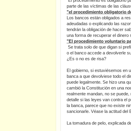
"El procedimiento es obligatorio 
parte de las víctimas de las cláus
"el procedimiento obligatorio d
Los bancos están obligados a resp
adeudadas o explicando las razone
tendrán la obligación de hacer sab
una forma de recuperar el dinero s
"El procedimiento voluntario pa
Se trata solo de que digan si pref
o el banco accede a devolverle su 
¿Es o no es de risa?
El gobierno, si estuviésemos en u
banca a que devolviese todo el di
puede legalmente. Se hizo una qui
cambió la Constitución en una noc
realmente mandan, no se puede, no
detalle si las leyes van contra el
la banca, parece que no existe ni
sancionarle. Véase la actitud del
La tomadura de pelo, explicada d