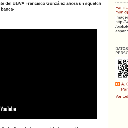
ente del BBVA Francisco González ahora un squetch
Famili
a banca-
munici
Imagen
http:/
/biblio
espanol
DATOS
PERS
A. 
Por
Ver tod