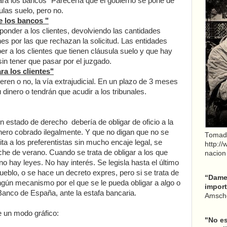
para los bancos" Parecería que el gobierno se pone de
ulas suelo, pero no.
e los bancos "
onder a los clientes, devolviendo las cantidades
s por las que rechazan la solicitud. Las entidades
er a los clientes que tienen cláusula suelo y que hay
in tener que pasar por el juzgado.
ra los clientes"
ieren o no, la vía extrajudicial. En un plazo de 3 meses
dinero o tendrán que acudir a los tribunales.
n estado de derecho debería de obligar de oficio a la
nero cobrado ilegalmente. Y que no digan que no se
Tomad
ta a los preferentistas sin mucho encaje legal, se
http:/
he de verano. Cuando se trata de obligar a los que
nacion
 hay leyes. No hay interés. Se legisla hasta el último
 pueblo, o se hace un decreto expres, pero si se trata de
“Dame 
ngún mecanismo por el que se le pueda obligar a algo o
import
 Banco de España, ante la estafa bancaria.
Amsche
e un modo gráfico:
"No es