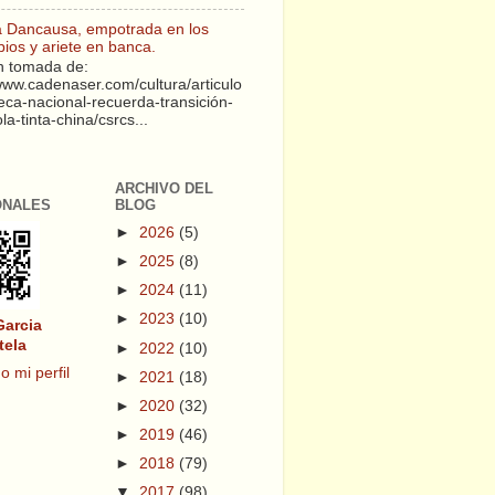
a Dancausa, empotrada en los
pios y ariete en banca.
 tomada de:
/www.cadenaser.com/cultura/articulo
teca-nacional-recuerda-transición-
a-tinta-china/csrcs...
ARCHIVO DEL
ONALES
BLOG
►
2026
(5)
►
2025
(8)
►
2024
(11)
►
2023
(10)
Garcia
tela
►
2022
(10)
o mi perfil
►
2021
(18)
►
2020
(32)
►
2019
(46)
►
2018
(79)
▼
2017
(98)