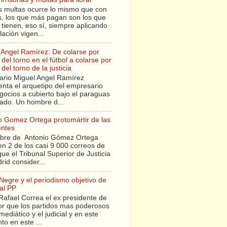
s multas ocurre lo mismo que con
sis, los que más pagan son los que
tienen, eso sí, siempre aplicando
slación vigen...
 Angel Ramírez: De colarse por
del torno en el fútbol a colarse por
del torno de la justicia
ario Miguel Angel Ramírez
enta el arquetipo del empresario
gocios a cubierto bajo el paraguas
tado. Un hombre d...
o Gomez Ortega protomártir de las
entes
bre de Antonio Gómez Ortega
en 2 de los casi 9 000 correos de
ue el Tribunal Superior de Justicia
rid consider...
 Negre y el periodismo objetivo de
al PP
Rafael Correa el ex presidente de
r que los partidos mas poderosos
mediático y el judicial y en este
o en este ...