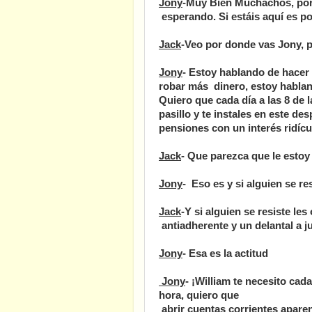
Jony
-Muy Bien Muchachos, por 
esperando.
Si estáis aquí es p
Jack
-Veo por donde vas Jony, po
Jony
- Estoy hablando de hacer 
robar más dinero, estoy habla
Quiero que cada día a las 8 de 
pasillo y te instales en este d
pensiones con un interés ridícu
Jack
- Que parezca que le estoy
Jony
- Eso es
y si alguien se res
Jack
-Y si alguien se resiste le
antiadherente y un delantal a j
Jony
- Esa es la actitud
Jony
- ¡William te necesito cad
hora, quiero que
abrir cuentas corrientes aparen