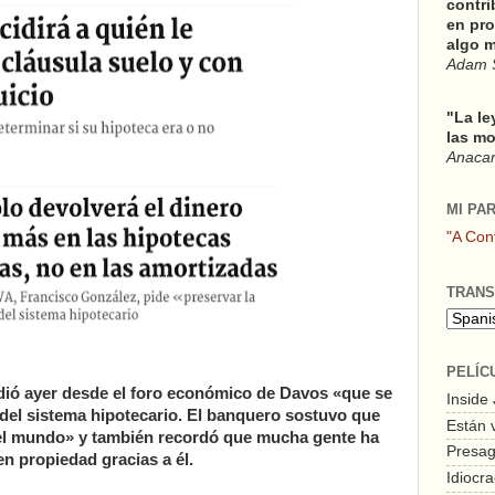
contri
en pro
algo m
Adam 
"La le
las mo
Anacars
MI PA
"A Con
TRANS
PELÍC
dió ayer desde el foro económico de Davos «que se
Inside
 del sistema hipotecario. El banquero sostuvo que
Están 
el mundo» y también recordó que mucha gente ha
Presagi
n propiedad gracias a él.
Idiocra