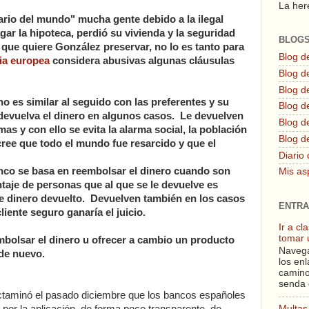
La here
ario del mundo" mucha gente debido a la ilegal
gar la hipoteca, perdió su vivienda y la seguridad
BLOG
o que quiere González preservar, no lo es tanto para
Blog d
cia europea
considera abusivas algunas cláusulas
Blog de
Blog d
 es similar al seguido con las preferentes y su
Blog d
 devuelva el dinero en algunos casos. Le devuelven
Blog de
mas y con ello se evita la alarma social, la población
Blog d
cree que todo el mundo fue resarcido y que el
Diario 
banco se basa en reembolsar el dinero cuando son
Mis as
taje de personas que al que se le devuelve es
 de dinero devuelto. Devuelven también en los casos
ENTRA
iente seguro ganaría el juicio.
Ir a c
tomar 
mbolsar el dinero u ofrecer a cambio un producto
Navega
 de nuevo.
los enl
camino
senda 
dictaminó el pasado diciembre que los bancos españoles
Multas 