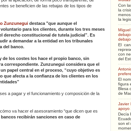
 por la aplicación, de forma poco transparente, de
Con la
ntes se beneficien de las rebajas de los tipos de
la cri
menos 
la legi
o Zunzunegui
destaca "que aunque el
 voluntario para los clientes, durante los tres meses
Miguel
debajo 
l derecho constitucional de tutela judicial”. Es
debajo 
cudir a demandar a la entidad en los tribunales
El can
a del banco.
repres
con ne
y de los costes los hace el propio banco, sin
del Es
era correspondiente. Zunzunegui considera que el
Antoni
un papel central en el proceso, “cuyo objetivo es
prefer
 que afecta a la confianza de los clientes en los
El nom
entidades”
figura 
Blesa q
eses a pagar y el funcionamiento y composición de la
de Mad
Javier
apoyo 
 y cómo va hacer el asesoramiento “que dicen que es
Decía 
 bancos recibirán sanciones en caso de
Ecuado
son el 
moment