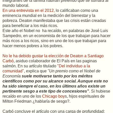
integrantes de la familia habrían preferido que se sumara al
mundo laboral.
En una entrevista en el 2012,
lo calificaban como una
eminencia mundial en la medición del bienestar y la
pobreza. Deaton manifestaba que las crisis están creadas
para beneficiar a los más ricos.
Este año el Nobel no ha recaído, en palabras de José Luis
Sampedro, en un economista de los que trabajan para hacer
más ricos a los ricos, sino en uno de los que trabajan para
hacer menos pobres a los pobres.
No le ha debido gustar la elección de Deaton a Santiago
Carbó
, asiduo colaborador de El País en las paginas
salmón. En su artículo titulado
"Del individuo a la
comunidad"
, explica que
"Un premio como el Nobel de
Economía
suele motivarse tanto por los méritos
científicos como por su alcance social. Aunque este no
ha sido siempre el caso, en los últimos años existe un
pertinente sesgo a este tipo de concesiones"
. Si hubiese
recaído en uno de los
Chicago boy
s, hijos espirituales de
Milton Friedman ¿hablaría de sesgo?.
Carbó concluye el artículo con una carga de profundidad: