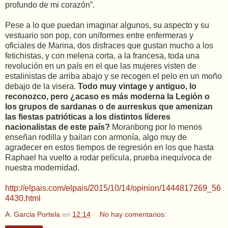
profundo de mi corazón”.
Pese a lo que puedan imaginar algunos, su aspecto y su
vestuario son pop, con uniformes entre enfermeras y
oficiales de Marina, dos disfraces que gustan mucho a los
fetichistas, y con melena corta, a la francesa, toda una
revolución en un país en el que las mujeres visten de
estalinistas de arriba abajo y se recogen el pelo en un moño
debajo de la visera.
Todo muy vintage y antiguo, lo
reconozco, pero ¿acaso es más moderna la Legión o
los grupos de sardanas o de aurreskus que amenizan
las fiestas patrióticas a los distintos líderes
nacionalistas de este país?
Moranbong por lo menos
enseñan rodilla y bailan con armonía, algo muy de
agradecer en estos tiempos de regresión en los que hasta
Raphael ha vuelto a rodar película, prueba inequívoca de
nuestra modernidad.
http://elpais.com/elpais/2015/10/14/opinion/1444817269_56
4430.html
A. Garcia Portela
en
12:14
No hay comentarios: