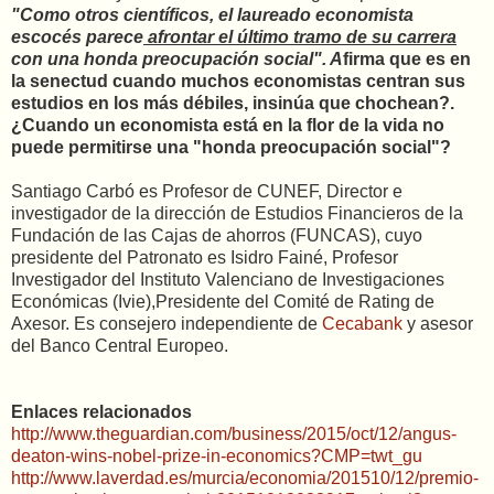
"Como otros científicos, el laureado economista
escocés parece
afrontar el último tramo de su carrera
con una honda preocupación social". A
firma que es en
la senectud cuando muchos economistas centran sus
estudios en los más débiles, insinúa que chochean?.
¿Cuando un economista está en la flor de la vida no
puede permitirse una "honda preocupación social"?
Santiago Carbó
es Profesor de CUNEF, Director e
investigador de la dirección de Estudios Financieros de la
Fundación de las Cajas de ahorros (FUNCAS), cuyo
presidente del Patronato es Isidro Fainé, Profesor
Investigador del Instituto Valenciano de Investigaciones
Económicas (Ivie),Presidente del Comité de Rating de
Axesor. Es consejero independiente de
Cecabank
y asesor
del Banco Central Europeo.
Enlaces relacionados
http://www.theguardian.com/business/2015/oct/12/angus-
deaton-wins-nobel-prize-in-economics?CMP=twt_gu
http://www.laverdad.es/murcia/economia/201510/12/premio-