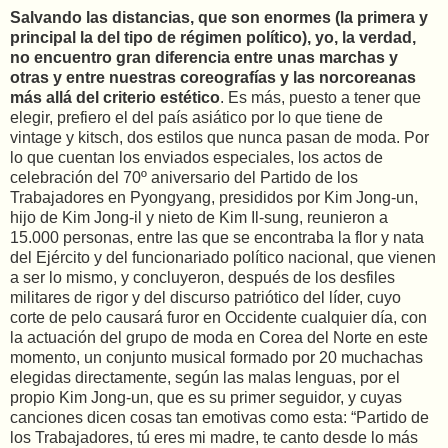
Salvando las distancias, que son enormes (la primera y
principal la del tipo de régimen político), yo, la verdad,
no encuentro gran diferencia entre unas marchas y
otras y entre nuestras coreografías y las norcoreanas
más allá del criterio estético
. Es más, puesto a tener que
elegir, prefiero el del país asiático por lo que tiene de
vintage y kitsch, dos estilos que nunca pasan de moda. Por
lo que cuentan los enviados especiales, los actos de
celebración del 70º aniversario del Partido de los
Trabajadores en Pyongyang, presididos por Kim Jong-un,
hijo de Kim Jong-il y nieto de Kim Il-sung, reunieron a
15.000 personas, entre las que se encontraba la flor y nata
del Ejército y del funcionariado político nacional, que vienen
a ser lo mismo, y concluyeron, después de los desfiles
militares de rigor y del discurso patriótico del líder, cuyo
corte de pelo causará furor en Occidente cualquier día, con
la actuación del grupo de moda en Corea del Norte en este
momento, un conjunto musical formado por 20 muchachas
elegidas directamente, según las malas lenguas, por el
propio Kim Jong-un, que es su primer seguidor, y cuyas
canciones dicen cosas tan emotivas como esta: “Partido de
los Trabajadores, tú eres mi madre, te canto desde lo más