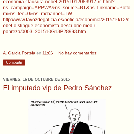
economia-clausura-nobel-20151012083917-rc.html?
ns_campaign=APPWA&ns_source=BT&ns_linkname=Botto
m&ns_fee=0&ns_mchannel=TW
http://www.lavozdegalicia.es/noticia/economia/2015/10/13/n
obel-distingue-economista-descubrio-medir-
pobreza/0003_201510G13P28993.htm
A. Garcia Portela
en
11:06
No hay comentarios:
Compartir
VIERNES, 16 DE OCTUBRE DE 2015
El imputado vip de Pedro Sánchez