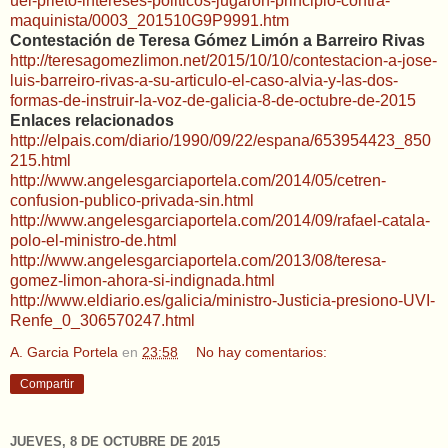
uel-prieto-intereses-politicos-jugaron-principio-contra-
maquinista/0003_201510G9P9991.htm
Contestación de Teresa Gómez Limón a Barreiro Rivas
http://teresagomezlimon.net/2015/10/10/contestacion-a-jose-
luis-barreiro-rivas-a-su-articulo-el-caso-alvia-y-las-dos-
formas-de-instruir-la-voz-de-galicia-8-de-octubre-de-2015
Enlaces relacionados
http://elpais.com/diario/1990/09/22/espana/653954423_850
215.html
http://www.angelesgarciaportela.com/2014/05/cetren-
confusion-publico-privada-sin.html
http://www.angelesgarciaportela.com/2014/09/rafael-catala-
polo-el-ministro-de.html
http://www.angelesgarciaportela.com/2013/08/teresa-
gomez-limon-ahora-si-indignada.html
http://www.eldiario.es/galicia/ministro-Justicia-presiono-UVI-
Renfe_0_306570247.html
A. Garcia Portela
en
23:58
No hay comentarios:
Compartir
JUEVES, 8 DE OCTUBRE DE 2015