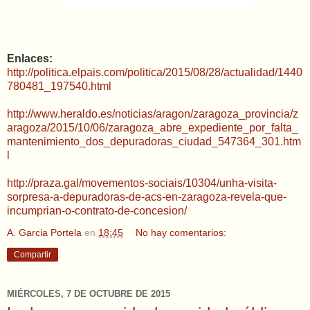
Enlaces:
http://politica.elpais.com/politica/2015/08/28/actualidad/1440
780481_197540.html
http://www.heraldo.es/noticias/aragon/zaragoza_provincia/z
aragoza/2015/10/06/zaragoza_abre_expediente_por_falta_
mantenimiento_dos_depuradoras_ciudad_547364_301.htm
l
http://praza.gal/movementos-sociais/10304/unha-visita-
sorpresa-a-depuradoras-de-acs-en-zaragoza-revela-que-
incumprian-o-contrato-de-concesion/
A. Garcia Portela
en
18:45
No hay comentarios:
Compartir
MIÉRCOLES, 7 DE OCTUBRE DE 2015