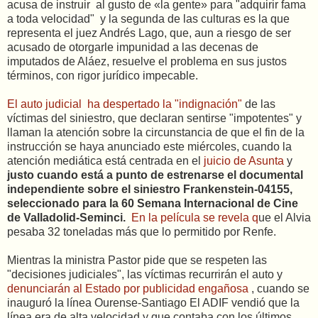
acusa de instruir al gusto de «la gente» para "adquirir fama
a toda velocidad" y la segunda de las culturas es la que
representa el juez Andrés Lago, que, aun a riesgo de ser
acusado de otorgarle impunidad a las decenas de
imputados de Aláez, resuelve el problema en sus justos
términos, con rigor jurídico impecable.
El auto judicial ha despertado la "indignación"
de las
víctimas del siniestro, que declaran sentirse "impotentes" y
llaman la atención sobre la circunstancia de que el fin de la
instrucción se haya anunciado este miércoles, cuando la
atención mediática está centrada en el
juicio de Asunta
y
justo cuando está a punto de estrenarse el documental
independiente sobre el siniestro Frankenstein-04155,
seleccionado para la 60 Semana Internacional de Cine
de Valladolid-Seminci.
En la película se revela q
ue el Alvia
pesaba 32 toneladas más que lo permitido por Renfe.
Mientras la ministra Pastor pide que se respeten las
"decisiones judiciales", las víctimas recurrirán el auto y
denunciarán al Estado por publicidad engañosa
, cuando se
inauguró la línea Ourense-Santiago El ADIF vendió que la
línea era de alta velocidad y que contaba con los últimos