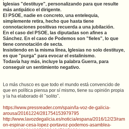
Iglesias "destituye", personalizando para que resulte
más antipático el dirigente.
El PSOE, nadie en concreto, una entelequia,
simplemente retira, hecho que hasta tiene
connotaciones positivas recuerda a una jubilación.
En el caso del PSOE, las diputadas son afines a
Sánchez. En el caso de Podemos son "fieles", lo que
tiene connotación de secta.
Insistiendo en la misma línea, Iglesias no solo destituye,
es que "purga" para evocar el estalinismo.
Todavía hay más, incluye la palabra Guerra, para
conseguir un sentimiento negativo.
Lo más chusco es que todo el mundo está convencido de
que en política piensa por sí mismo, tiene su opinión propia
y la ha elaborado él "solito".
https://www.pressreader.com/spain/la-voz-de-galicia-
arousa/20161224/281754153979795
http://www.lavozdegalicia.es/noticia/espana/2016/12/23/ram
on-espinar-cesa-lopez-portavoz-podemos-asamblea-