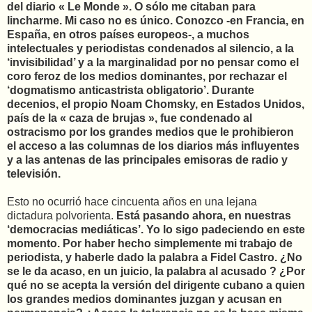
del diario « Le Monde ». O sólo me citaban para
lincharme. Mi caso no es único. Conozco -en Francia, en
España, en otros países europeos-, a muchos
intelectuales y periodistas condenados al silencio, a la
‘invisibilidad’ y a la marginalidad por no pensar como el
coro feroz de los medios dominantes, por rechazar el
‘dogmatismo anticastrista obligatorio’. Durante
decenios, el propio Noam Chomsky, en Estados Unidos,
país de la « caza de brujas », fue condenado al
ostracismo por los grandes medios que le prohibieron
el acceso a las columnas de los diarios más influyentes
y a las antenas de las principales emisoras de radio y
televisión.
Esto no ocurrió hace cincuenta años en una lejana
dictadura polvorienta.
Está pasando ahora, en nuestras
‘democracias mediáticas’. Yo lo sigo padeciendo en este
momento. Por haber hecho simplemente mi trabajo de
periodista, y haberle dado la palabra a Fidel Castro. ¿No
se le da acaso, en un juicio, la palabra al acusado ? ¿Por
qué no se acepta la versión del dirigente cubano a quien
los grandes medios dominantes juzgan y acusan en