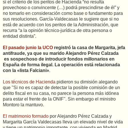
si el criterio de los peritos de Hacienda “no resulta
provechoso o convincente (…) podrá prescindirse de él” y
no tomarlo en consideración como base o fundamento para
sus resoluciones. García-Valdecasas le sugiere que si no
está de acuerdo con los peritos de la Administración, que
recurra “a la opinión técnico-jurídica de otra persona o
entidad distinta”.
El pasado junio la UCO
registró la casa de Margarita, jefa
antifraude, ya que su marido Alejandro Pérez Calzada
es sospechoso de introducir fondos millonarios en
España de forma ilegal. La operación está relacionada
con la «lista Falciani»
.
Los técnicos de Hacienda
pidieron su dimisión alegando
que "Si no es capaz de detectar la posible comisión de un
delito fiscal en su casa, no parece la persona más idónea
para estar el frente de la ONIF". Sin embargo el ministro
Montoro la mantuvo.
El matrimonio formado
por Alejandro Pérez Calzada y
Margarita García Valdecasas lleva un elevado nivel de vida
y tiene un patrimonio importante, con vivienda en Madrid,