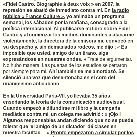
«Fidel Castro. Biographie à deux voix » en 2007, la
represión se abatió de inmediato contra mí. En
la radio
pública « France Culture »
, yo animaba un programa
semanal, los sábados por la mañana, consagrado a la
política internacional. Al publicarse mi libro sobre Fidel
Castro y al comenzar los medios dominantes a atacarme
violentamente, la directora de la emisora me convocó en
su despacho y, sin demasiados rodeos, me dijo : « Es
imposible que usted, amigo de un tirano, siga
expresándose en nuestras ondas. »
Traté de argumentar.
No hubo manera. Las puertas de los estudios se cerraron
por siempre para mí.
Ahí también se me amordazó. Se
silenció una voz que desentonaba en el coro del
unanimismo anticubano.
En la
Universidad Paris-VII,
yo llevaba 35 años
enseñando la teoría de la comunicación audiovisual.
Cuando empezó a difundirse mi libro y la campaña
mediática contra mí, un colega me advirtió : « ¡Ojo !
Algunos responsables andan diciendo que no se puede
tolerar que ‘el amigo de un dictador’ dé clases en
nuestra facultad…
»
Pronto empezaron a circular por los