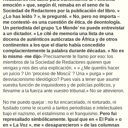
emoción » que, según él, reinaba en el seno de la
Sociedad de Redactores por la publicación del libro. «
¿Lo has leído ? », le pregunté. « No, pero no importa –
me contestó- es una cuestión de ética, de deontología.
Un periodista del grupo ‘Le Monde’ no puede entrevistar
a un dictador. » Le cité de memoria una lista de una
docena de auténticos autócratas de África y de otros
continentes a los que el diario había concedido
complacientemente la palabra durante décadas. « No es
lo mismo -me dijo-
Precisamente te llamo por eso: los
miembros de la Sociedad de Redactores quieren que
vengas y nos des una explicación. » « ¿Me queréis hacer
un juicio ? Un ‘proceso de Moscú’ ? Una « purga » por
desviacionismo ideológico? Pues vais a tener que asumir
vuestra función de inquisidores y de policías políticos, y
llevarme a la fuerza ante vuestro tribunal.» No se atrevieron.
No me puedo quejar ; no fui encarcelado, ni torturado, ni
fusilado como le ocurrió a tantos periodistas e intelectuales
bajo el nazismo, el estalinismo o el franquismo.
Pero fui
represaliado simbólicamente. Igual que en « El País » o
en « La Voz », me « desaparecieron » de las columnas