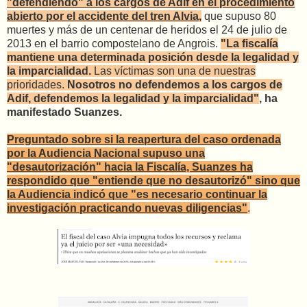
"defendiendo" a los cargos de Adif en el procedimiento
abierto por el accidente del tren Alvia
,
que supuso 80
muertes y más de un centenar de heridos el 24 de julio de
2013 en el barrio compostelano de Angrois.
"La fiscalía
mantiene una determinada posición desde la legalidad y
la imparcialidad.
Las víctimas son una de nuestras
prioridades.
Nosotros no defendemos a los cargos de
Adif, defendemos la legalidad y la imparcialidad"
, ha
manifestado Suanzes.
Preguntado sobre si la reapertura del caso ordenada
por la Audiencia Nacional supuso una
"desautorización" hacia la Fiscalía, Suanzes ha
respondido que "entiende que no desautorizó" sino que
la Audiencia indicó que "es necesario continuar la
investigación practicando nuevas diligencias"
.