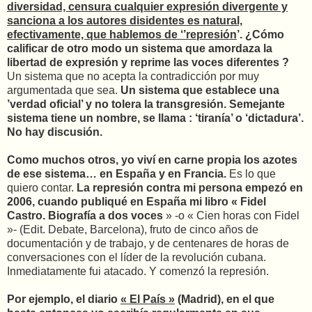
diversidad, censura cualquier expresión divergente y
sanciona a los autores disidentes es natural,
efectivamente, que hablemos de ‘’represión
’. ¿Cómo
calificar de otro modo un sistema que amordaza la
libertad de expresión y reprime las voces diferentes ?
Un sistema que no acepta la contradicción por muy
argumentada que sea.
Un sistema que establece una
’verdad oficial’ y no tolera la transgresión. Semejante
sistema tiene un nombre, se llama : ‘tiranía’ o ‘dictadura’.
No hay discusión.
Como muchos otros, yo viví en carne propia los azotes
de ese sistema… en España y en Francia.
Es lo que
quiero contar.
La represión contra mi persona empezó en
2006, cuando publiqué en España mi libro « Fidel
Castro. Biografía a dos voces
» -o « Cien horas con Fidel
»- (Edit. Debate, Barcelona), fruto de cinco años de
documentación y de trabajo, y de centenares de horas de
conversaciones con el líder de la revolución cubana.
Inmediatamente fui atacado. Y comenzó la represión.
Por ejemplo, el diario
« El País »
(Madrid), en el que