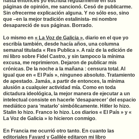
hasta entonces yo escribía regularmente en sus
páginas de opinión, me sancionó. Cesó de publicarme.
Sin ofrecerme explicación alguna. Y no sólo eso, sino
que –en la mejor tradición estalinista- mi nombre
desapareció de sus páginas. Borrado.
Lo mismo en
« La Voz de Galicia »
, diario en el que yo
escribía también, desde hacía años, una columna
semanal titulada « Res Publica ». A raíz de la edición de
mi libro sobre Fidel Castro, y sin tampoco la mínima
excusa, me reprimieron. Dejaron de publicar mis
crónicas. De la noche a la mañana : censura total. Al
igual que en « El País », ninguneo absoluto. Tratamiento
de apestado. Jamás, a partir de entonces, la mínima
alusión a cualquier actividad mía. Como en toda
dictadura ideológica, la mejor manera de ejecutar a un
intelectual consiste en hacerle ‘desaparecer’ del espacio
mediático para ‘matarlo’ simbólicamente. Hitler lo hizo.
Stalin lo hizo. Franco lo hizo. Los diarios « El País » y «
La Voz de Galicia » lo hicieron conmigo
.
En Francia me ocurrió otro tanto. En cuanto las
editoriales Fayard y Galilée editaron mi libro