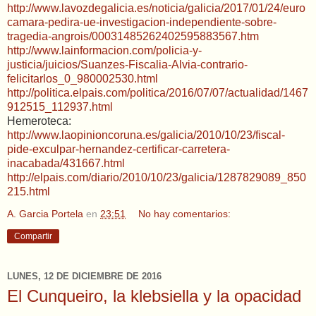
http://www.lavozdegalicia.es/noticia/galicia/2017/01/24/euro
camara-pedira-ue-investigacion-independiente-sobre-
tragedia-angrois/00031485262402595883567.htm
http://www.lainformacion.com/policia-y-
justicia/juicios/Suanzes-Fiscalia-Alvia-contrario-
felicitarlos_0_980002530.html
http://politica.elpais.com/politica/2016/07/07/actualidad/1467
912515_112937.html
Hemeroteca:
http://www.laopinioncoruna.es/galicia/2010/10/23/fiscal-
pide-exculpar-hernandez-certificar-carretera-
inacabada/431667.html
http://elpais.com/diario/2010/10/23/galicia/1287829089_850
215.html
A. Garcia Portela
en
23:51
No hay comentarios:
Compartir
LUNES, 12 DE DICIEMBRE DE 2016
El Cunqueiro, la klebsiella y la opacidad