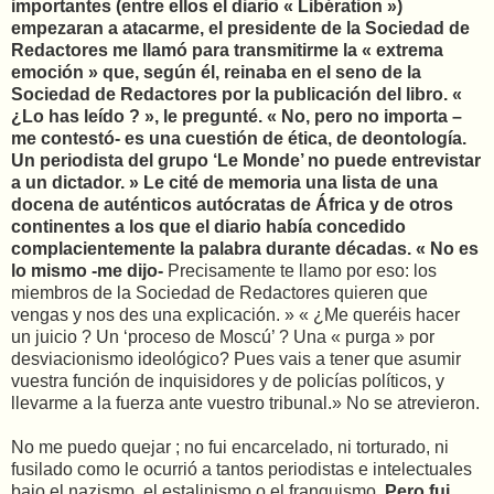
importantes (entre ellos el diario « Libération »)
empezaran a atacarme, el presidente de la Sociedad de
Redactores me llamó para transmitirme la « extrema
emoción » que, según él, reinaba en el seno de la
Sociedad de Redactores por la publicación del libro. «
¿Lo has leído ? », le pregunté. « No, pero no importa –
me contestó- es una cuestión de ética, de deontología.
Un periodista del grupo ‘Le Monde’ no puede entrevistar
a un dictador. » Le cité de memoria una lista de una
docena de auténticos autócratas de África y de otros
continentes a los que el diario había concedido
complacientemente la palabra durante décadas. « No es
lo mismo -me dijo-
Precisamente te llamo por eso: los
miembros de la Sociedad de Redactores quieren que
vengas y nos des una explicación. » « ¿Me queréis hacer
un juicio ? Un ‘proceso de Moscú’ ? Una « purga » por
desviacionismo ideológico? Pues vais a tener que asumir
vuestra función de inquisidores y de policías políticos, y
llevarme a la fuerza ante vuestro tribunal.» No se atrevieron.
No me puedo quejar ; no fui encarcelado, ni torturado, ni
fusilado como le ocurrió a tantos periodistas e intelectuales
bajo el nazismo, el estalinismo o el franquismo.
Pero fui