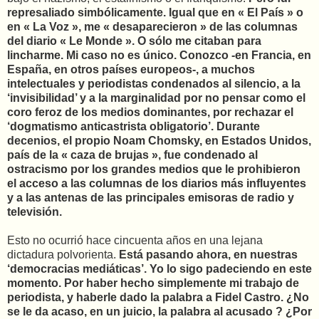
represaliado simbólicamente. Igual que en « El País » o
en « La Voz », me « desaparecieron » de las columnas
del diario « Le Monde ». O sólo me citaban para
lincharme. Mi caso no es único. Conozco -en Francia, en
España, en otros países europeos-, a muchos
intelectuales y periodistas condenados al silencio, a la
‘invisibilidad’ y a la marginalidad por no pensar como el
coro feroz de los medios dominantes, por rechazar el
‘dogmatismo anticastrista obligatorio’. Durante
decenios, el propio Noam Chomsky, en Estados Unidos,
país de la « caza de brujas », fue condenado al
ostracismo por los grandes medios que le prohibieron
el acceso a las columnas de los diarios más influyentes
y a las antenas de las principales emisoras de radio y
televisión.
Esto no ocurrió hace cincuenta años en una lejana
dictadura polvorienta.
Está pasando ahora, en nuestras
‘democracias mediáticas’. Yo lo sigo padeciendo en este
momento. Por haber hecho simplemente mi trabajo de
periodista, y haberle dado la palabra a Fidel Castro. ¿No
se le da acaso, en un juicio, la palabra al acusado ? ¿Por