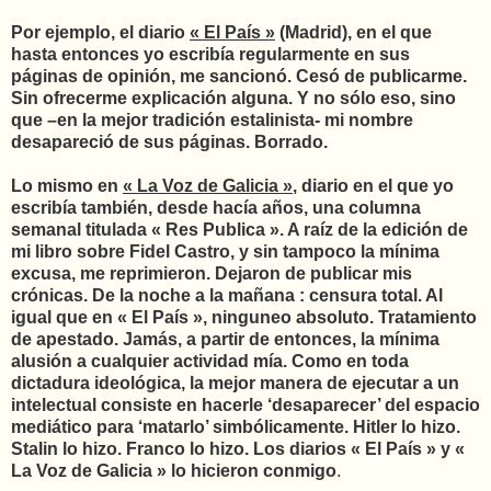
Por ejemplo, el diario
« El País »
(Madrid), en el que
hasta entonces yo escribía regularmente en sus
páginas de opinión, me sancionó. Cesó de publicarme.
Sin ofrecerme explicación alguna. Y no sólo eso, sino
que –en la mejor tradición estalinista- mi nombre
desapareció de sus páginas. Borrado.
Lo mismo en
« La Voz de Galicia »
, diario en el que yo
escribía también, desde hacía años, una columna
semanal titulada « Res Publica ». A raíz de la edición de
mi libro sobre Fidel Castro, y sin tampoco la mínima
excusa, me reprimieron. Dejaron de publicar mis
crónicas. De la noche a la mañana : censura total. Al
igual que en « El País », ninguneo absoluto. Tratamiento
de apestado. Jamás, a partir de entonces, la mínima
alusión a cualquier actividad mía. Como en toda
dictadura ideológica, la mejor manera de ejecutar a un
intelectual consiste en hacerle ‘desaparecer’ del espacio
mediático para ‘matarlo’ simbólicamente. Hitler lo hizo.
Stalin lo hizo. Franco lo hizo. Los diarios « El País » y «
La Voz de Galicia » lo hicieron conmigo
.