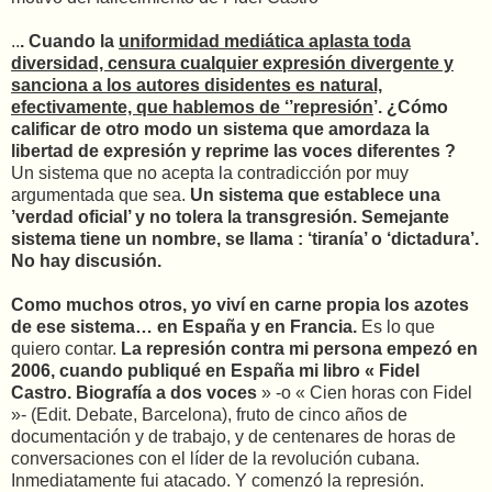
..
. Cuando la
uniformidad mediática aplasta toda
diversidad, censura cualquier expresión divergente y
sanciona a los autores disidentes es natural,
efectivamente, que hablemos de ‘’represión
’. ¿Cómo
calificar de otro modo un sistema que amordaza la
libertad de expresión y reprime las voces diferentes ?
Un sistema que no acepta la contradicción por muy
argumentada que sea.
Un sistema que establece una
’verdad oficial’ y no tolera la transgresión. Semejante
sistema tiene un nombre, se llama : ‘tiranía’ o ‘dictadura’.
No hay discusión.
Como muchos otros, yo viví en carne propia los azotes
de ese sistema… en España y en Francia.
Es lo que
quiero contar.
La represión contra mi persona empezó en
2006, cuando publiqué en España mi libro « Fidel
Castro. Biografía a dos voces
» -o « Cien horas con Fidel
»- (Edit. Debate, Barcelona), fruto de cinco años de
documentación y de trabajo, y de centenares de horas de
conversaciones con el líder de la revolución cubana.
Inmediatamente fui atacado. Y comenzó la represión.