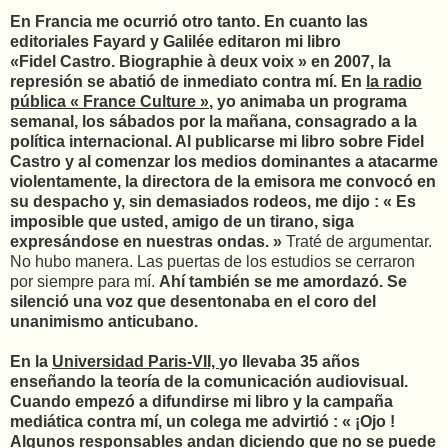
En Francia me ocurrió otro tanto. En cuanto las
editoriales Fayard y Galilée editaron mi libro
«Fidel Castro. Biographie à deux voix » en 2007, la
represión se abatió de inmediato contra mí. En
la radio
pública « France Culture »
, yo animaba un programa
semanal, los sábados por la mañana, consagrado a la
política internacional. Al publicarse mi libro sobre Fidel
Castro y al comenzar los medios dominantes a atacarme
violentamente, la directora de la emisora me convocó en
su despacho y, sin demasiados rodeos, me dijo : « Es
imposible que usted, amigo de un tirano, siga
expresándose en nuestras ondas. »
Traté de argumentar.
No hubo manera. Las puertas de los estudios se cerraron
por siempre para mí.
Ahí también se me amordazó. Se
silenció una voz que desentonaba en el coro del
unanimismo anticubano.
En la
Universidad Paris-VII,
yo llevaba 35 años
enseñando la teoría de la comunicación audiovisual.
Cuando empezó a difundirse mi libro y la campaña
mediática contra mí, un colega me advirtió : « ¡Ojo !
Algunos responsables andan diciendo que no se puede