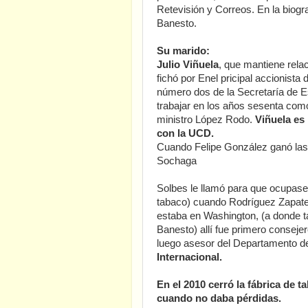
Retevisión y Correos. En la biogr
Banesto.
Su marido:
Julio Viñuela
, que mantiene rela
fichó por Enel pricipal accionist
número dos de la Secretaría de E
trabajar en los años sesenta como 
ministro López Rodo.
Viñuela es 
con la UCD.
Cuando Felipe González ganó las 
Sochaga
Solbes le llamó para que ocupase
tabaco) cuando Rodríguez Zapate
estaba en Washington, (a donde t
Banesto) allí fue primero consej
luego asesor del Departamento d
Internacional.
En el 2010 cerró la fábrica de 
cuando no daba pérdidas.