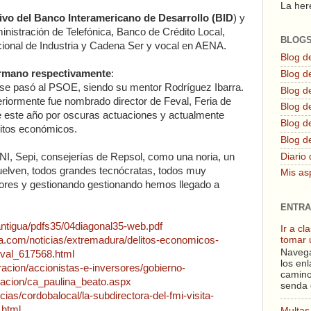
La here
tivo del Banco Interamericano de Desarrollo (BID
) y
nistración de Telefónica, Banco de Crédito Local,
BLOG
acional de Industria y Cadena Ser y vocal en AENA.
Blog d
ermano respectivamente
:
Blog de
 se pasó al PSOE, siendo su mentor Rodríguez Ibarra.
Blog d
riormente fue nombrado director de Feval, Feria de
Blog d
este año por oscuras actuaciones y actualmente
Blog de
litos económicos.
Blog d
NI, Sepi, consejerías de Repsol, como una noria, un
Diario 
uelven, todos grandes tecnócratas, todos muy
Mis as
ores y gestionando gestionando hemos llegado a
ENTRA
/antigua/pdfs35/04diagonal35-web.pdf
Ir a c
a.com/noticias/extremadura/delitos-economicos-
tomar 
Navega
feval_617568.html
los enl
racion/accionistas-e-inversores/gobierno-
camino
racion/ca_paulina_beato.aspx
senda 
ias/cordobalocal/la-subdirectora-del-fmi-visita-
.html
Multas 