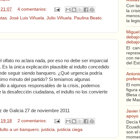
Con la
n
21:07
4 comentarios:
la cri
menos 
stas
,
José Luis Viñuela
,
Julio Viñuela
,
Paulina Beato
,
la legi
Miguel
debajo 
debajo 
El can
repres
con ne
el olfato no aclara nada, por eso no debe ser imparcial
del Es
. Es la única explicación plausible al indulto concedido
puede seguir siendo banquero. ¿Qué urgencia podría
Antoni
prefer
ltimo minuto del partido? Si teníamos algunas
El nom
llo a algunos responsables de la crisis, podemos
figura 
la desafección ciudadana, el indulto no los convierte
Blesa q
de Mad
z de Galicia 27 de noviembre 2011
Javier
apoyo 
n
19:18
2 comentarios:
Decía 
Ecuado
dulto a un banquero
,
justicia
,
justicia ciega
son el 
moment