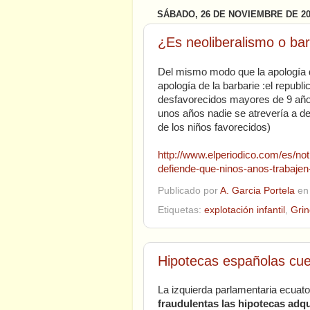
SÁBADO, 26 DE NOVIEMBRE DE 20
¿Es neoliberalismo o bar
Del mismo modo que la apología de
apología de la barbarie :el republi
desfavorecidos mayores de 9 años
unos años nadie se atrevería a dec
de los niños favorecidos)
http://www.elperiodico.com/es/noti
defiende-que-ninos-anos-trabaje
Publicado por
A. Garcia Portela
e
Etiquetas:
explotación infantil
,
Grin
Hipotecas españolas cue
La izquierda parlamentaria ecuat
fraudulentas las hipotecas adq