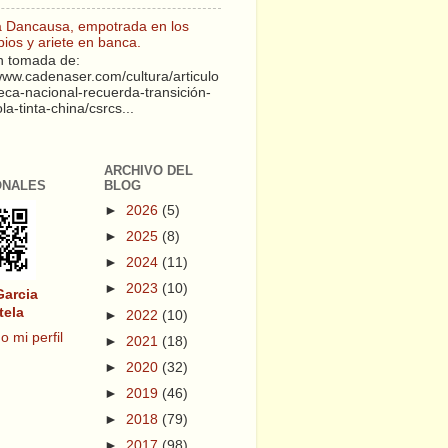
a Dancausa, empotrada en los
pios y ariete en banca.
 tomada de:
/www.cadenaser.com/cultura/articulo
teca-nacional-recuerda-transición-
a-tinta-china/csrcs...
ARCHIVO DEL
ONALES
BLOG
►
2026
(5)
►
2025
(8)
►
2024
(11)
►
2023
(10)
Garcia
tela
►
2022
(10)
o mi perfil
►
2021
(18)
►
2020
(32)
►
2019
(46)
►
2018
(79)
►
2017
(98)