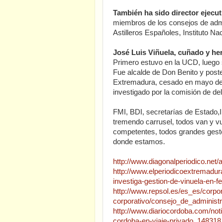
También ha sido director ejecu
miembros de los consejos de admi
Astilleros Españoles, Instituto N
José Luis Viñuela, cuñado y h
Primero estuvo en la UCD, luego
Fue alcalde de Don Benito y poste
Extremadura, cesado en mayo de 
investigado por la comisión de de
FMI, BDI, secretarías de Estado,I
tremendo carrusel, todos van y v
competentes, todos grandes gest
donde estamos.
http://www.diagonalperiodico.net
http://www.elperiodicoextremadur
investiga-gestion-de-vinuela-en-
http://www.repsol.es/es_es/corpo
corporativo/consejo_de_administ
http://www.diariocordoba.com/notic
cordoba-en-viaje-privado_148318