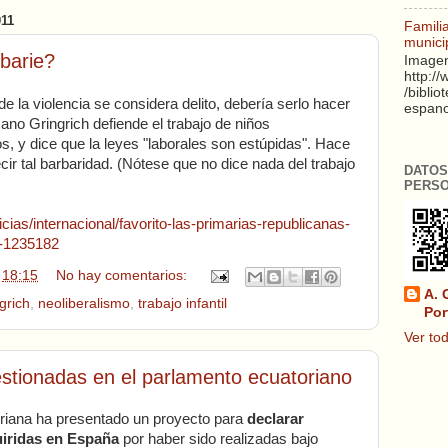
11
Famili
munici
barie?
Imagen
http:/
/biblio
 la violencia se considera delito, debería serlo hacer
espanol
cano Gringrich defiende el trabajo de niños
, y dice que la leyes "laborales son estúpidas". Hace
ir tal barbaridad. (Nótese que no dice nada del trabajo
DATOS
PERS
cias/internacional/favorito-las-primarias-republicanas-
n-1235182
n
18:15
No hay comentarios:
A. 
grich
,
neoliberalismo
,
trabajo infantil
Por
Ver tod
stionadas en el parlamento ecuatoriano
oriana ha presentado un proyecto para
declarar
uiridas en España
por haber sido realizadas bajo