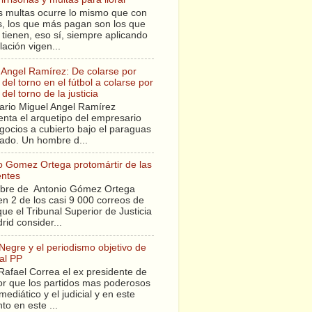
s multas ocurre lo mismo que con
sis, los que más pagan son los que
tienen, eso sí, siempre aplicando
slación vigen...
 Angel Ramírez: De colarse por
del torno en el fútbol a colarse por
del torno de la justicia
ario Miguel Angel Ramírez
enta el arquetipo del empresario
gocios a cubierto bajo el paraguas
tado. Un hombre d...
o Gomez Ortega protomártir de las
entes
bre de Antonio Gómez Ortega
en 2 de los casi 9 000 correos de
ue el Tribunal Superior de Justicia
rid consider...
 Negre y el periodismo objetivo de
al PP
Rafael Correa el ex presidente de
r que los partidos mas poderosos
mediático y el judicial y en este
o en este ...