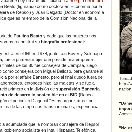
 aparece hoy un artículo titulado
"La energía del futuro
ina Beato,(figurando como doctora en Economía por la
ejera de Repsol) y Juan Delgado (Doctor en economía
o dice que es miembro de la Comisión Nacional de la
toria de
Paulina Beato
y dado que las mujeres nos
e somos reconstruí su
biografía profesional:
 entra en el INI en 1979, junto con Boyer y Solchaga
ía, fue la primera mujer que preside una empresa
a finales de los 80 fue consejera de Campsa, luego
o como consejera con Miguel Belloso, para ganarse al
ia por el affaire Banesto, pero al final quedó fuera de
Tomad
laboradores, entonces hizo las maletas y se fue a
http:/
ció primero en la división de
supervisión Bancaria
nacion
nto de desarrollo sostenible en el BID (
Banco
egún el periódico Diagonal "estos organismos son
“Dame 
cios de las empresas transnacionales, experiencia
import
Amsche
ncia acumulada que la nombran consejera de Repsol
"No es
 gobierno socialista en Inta, Hispasat, Telefónica,