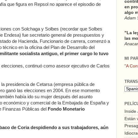
contri
afía que figura en Repsol no aparece el episodio de
en pro
algo m
Adam 
ciones con Solchaga y Solbes (recordar que Solbes
"La le
a de Endesa) fue secretario general de presupuestos y
las mo
stado de Hacienda. Funcionario de carrera, comenzó a
Anacars
técnico en la oficina del Plan de Desarrollo del
militante socialista antiguo, el primer cargo lo tuvo
MI PA
elecciones, continuó como asesor ejecutivo de Carlos
"A Con
TRANS
 la presidencia de Cetarsa (empresa pública de
ro ganó las elecciones en 2004. En ese momento
ambién había ido su mujer después del asunto
ero económico y comercial de la Embajada de España y
PELÍC
e Finanzas Públicas del
Fondo Monetario
Inside
Están 
Presagi
tabaco de Coria despidiendo a sus trabajadores, aún
Idiocra