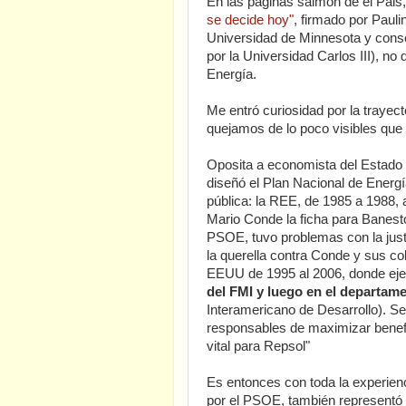
En las páginas salmón de el Pais,
se decide hoy"
, firmado por Paul
Universidad de Minnesota y cons
por la Universidad Carlos III), n
Energía.
Me entró curiosidad por la trayec
quejamos de lo poco visibles qu
Oposita a economista del Estado y
diseñó el Plan Nacional de Energ
pública: la REE, de 1985 a 1988, 
Mario Conde la ficha para Banest
PSOE, tuvo problemas con la justic
la querella contra Conde y sus co
EEUU de 1995 al 2006, donde ejer
del FMI y luego en el departame
Interamericano de Desarrollo). S
responsables de maximizar benefi
vital para Repsol"
Es entonces con toda la experie
por el PSOE, también representó al