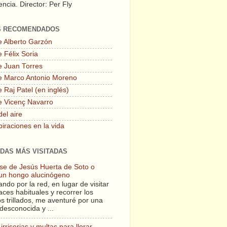
ncia. Director: Per Fly
S RECOMENDADOS
e Alberto Garzón
 Félix Soria
e Juan Torres
e Marco Antonio Moreno
 Raj Patel (en inglés)
e Vicenç Navarro
del aire
piraciones en la vida
DAS MÁS VISITADAS
lase de Jesús Huerta de Soto o
un hongo alucinógeno
ndo por la red, en lugar de visitar
aces habituales y recorrer los
s trillados, me aventuré por una
desconocida y ...
irrisorias y multas para llorar