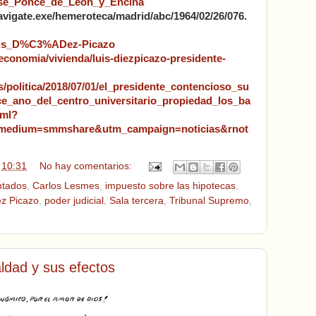
/José_Ponce_de_León_y_Encina
avigate.exe/hemeroteca/madrid/abc/1964/02/26/076.
/Luis_D%C3%ADez-Picazo
conomia/vivienda/luis-diezpicazo-presidente-
as/politica/2018/07/01/el_presidente_contencioso_su
e_ano_del_centro_universitario_propiedad_los_ba
tml?
_medium=smmshare&utm_campaign=noticias&rnot
n
10:31
No hay comentarios:
ntados
,
Carlos Lesmes
,
impuesto sobre las hipotecas
,
ez Picazo
,
poder judicial
,
Sala tercera
,
Tribunal Supremo
,
ldad y sus efectos