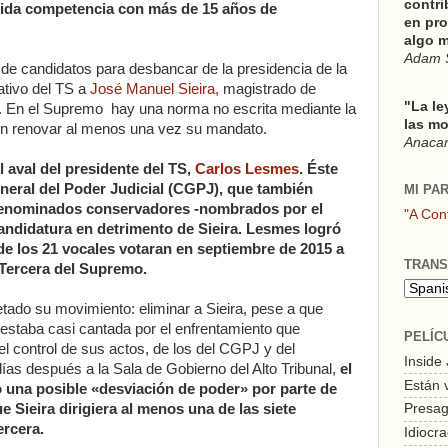
contri
cida competencia con más de 15 años de
en pro
algo m
Adam 
 de candidatos para desbancar de la presidencia de la
tivo del TS a
José Manuel Sieira,
magistrado de
"La le
. En el Supremo hay una norma no escrita mediante la
las mo
len renovar al menos una vez su mandato.
Anacars
l aval del presidente del TS,
Carlos Lesmes
. Éste
eral del Poder Judicial (CGPJ), que también
MI PA
 denominados conservadores -nombrados por el
"A Con
andidatura en detrimento de Sieira. Lesmes logró
de los 21 vocales votaran en septiembre de 2015 a
TRANS
a Tercera del Supremo.
tado su movimiento: eliminar a Sieira, pese a que
da estaba casi cantada por el enfrentamiento que
PELÍC
 control de sus actos, de los del CGPJ y del
Inside
días después a la Sala de Gobierno del Alto Tribunal,
el
Están 
 una posible «desviación de poder» por parte de
e Sieira dirigiera al menos una de las siete
Presagi
ercera.
Idiocra