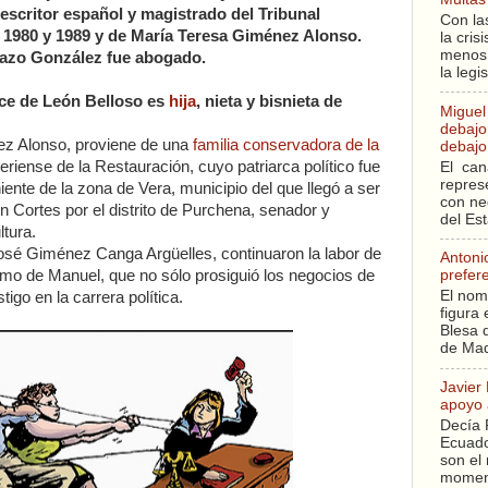
y escritor español y magistrado del Tribunal
Con la
 1980 y 1989 y de María Teresa Giménez Alonso.
la cri
menos 
cazo González fue abogado.
la legi
nce de León Belloso es
hija
, nieta y bisnieta de
Miguel
debajo 
z Alonso, proviene de una
familia conservadora de la
debajo 
riense de la Restauración, cuyo patriarca político fue
El can
repres
ente de la zona de Vera, municipio del que llegó a ser
con ne
en Cortes por el distrito de Purchena, senador y
del Es
ltura.
osé Giménez Canga Argüelles, continuaron la labor de
Antoni
smo de Manuel, que no sólo prosiguió los negocios de
prefer
El nom
igo en la carrera política.
figura 
Blesa q
de Mad
Javier
apoyo 
Decía 
Ecuado
son el 
moment