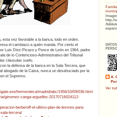
Famili
munici
Imagen
http:/
/biblio
espanol
, esta vez favorable a la banca, todo en orden.
resa el cambiazo a quién manda. Por cierto el
DATOS
PERS
or Luis Díez-Picazo y Ponce de León en 1964, padre
ala de lo Contencioso-Administrativo del Tribunal
las cláusulas suelo.
con la defensa de la banca en la Sala Tercera, que
 al abogado de la Caixa, nunca un desahuciado por la
 en el Supremo.
A. 
Por
Ver tod
vigate.exe/hemeroteca/madrid/abc/1956/10/09/036.html
meria/gimenez-canga-arguelles-20170716024112-
peracion-berberoff-el-ultimo-plan-de-lesmes-para-
sala-tercera/