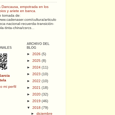
a Dancausa, empotrada en los
pios y ariete en banca.
 tomada de:
/www.cadenaser.com/cultura/articulo
teca-nacional-recuerda-transición-
a-tinta-china/csrcs...
ARCHIVO DEL
ONALES
BLOG
►
2026
(5)
►
2025
(8)
►
2024
(11)
►
2023
(10)
Garcia
tela
►
2022
(10)
o mi perfil
►
2021
(18)
►
2020
(32)
►
2019
(46)
▼
2018
(79)
►
diciembre