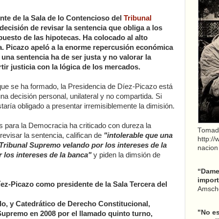
nte de la Sala de lo Contencioso del
Tribunal
decisión de revisar la sentencia que obliga a los
uesto de las hipotecas. Ha colocado al alto
ta. Picazo apeló a la enorme repercusión económica
 una sentencia ha de ser justa y no valorar la
ir justicia con la lógica de los mercados.
 que se ha formado, la Presidencia de Díez-Picazo está
una decisión personal, unilateral y no compartida. Si
ría obligado a presentar irremisiblemente la dimisión.
 para la Democracia ha criticado con dureza la
Tomad
evisar la sentencia, califican de
"intolerable que una
http:/
l Tribunal Supremo velando por los intereses de la
nacion
r los intereses de la banca"
y piden la dimsión de
“Dame 
import
Díez-Picazo como presidente de la Sala Tercera del
Amsche
o, y Catedrático de Derecho Constitucional,
"No es
 Supremo en 2008 por el llamado quinto turno,