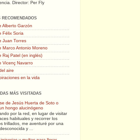
ncia. Director: Per Fly
S RECOMENDADOS
e Alberto Garzón
 Félix Soria
e Juan Torres
e Marco Antonio Moreno
 Raj Patel (en inglés)
e Vicenç Navarro
del aire
piraciones en la vida
DAS MÁS VISITADAS
lase de Jesús Huerta de Soto o
un hongo alucinógeno
ndo por la red, en lugar de visitar
aces habituales y recorrer los
s trillados, me aventuré por una
desconocida y ...
irrisorias y multas para llorar