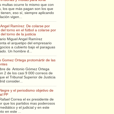
s multas ocurre lo mismo que con
sis, los que más pagan son los que
tienen, eso sí, siempre aplicando
slación vigen...
 Angel Ramírez: De colarse por
del torno en el fútbol a colarse por
del torno de la justicia
ario Miguel Angel Ramírez
enta el arquetipo del empresario
gocios a cubierto bajo el paraguas
tado. Un hombre d...
o Gomez Ortega protomártir de las
entes
bre de Antonio Gómez Ortega
en 2 de los casi 9 000 correos de
ue el Tribunal Superior de Justicia
rid consider...
 Negre y el periodismo objetivo de
al PP
Rafael Correa el ex presidente de
r que los partidos mas poderosos
mediático y el judicial y en este
o en este ...