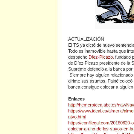
ACTUALIZACIÓN
El TS ya dictó de nuevo sentencia
Todo es inamovible hasta que inte
despacho
Díez-Picazo,
fundado p
de Díez Picazo presidente de la S
Supremo defendió a la banca por 
Siempre hay alguien relacionado 
dirime sus asuntos. Fainé colocó
banca consigue colocar a alguien
Enlaces
http://hemeroteca.abc.es/nav/Na
https://www.ideal.es/almeria/al
ntvo.html
https://confilegal.com/20180620-o
colocar-a-uno-de-los-suyos-en-la-