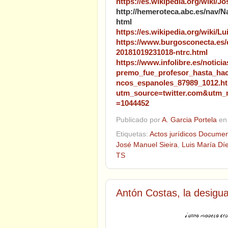
https://es.wikipedia.org/wiki
http://hemeroteca.abc.es/nav/N
html
https://es.wikipedia.org/wiki
https://www.burgosconecta.es/e
20181019231018-ntrc.html
https://www.infolibre.es/notici
premo_fue_profesor_hasta_hac
ncos_espanoles_87989_1012.h
utm_source=twitter.com&utm
=1044452
Publicado por
A. Garcia Portela
e
Etiquetas:
Actos jurídicos Docume
José Manuel Sieira
,
Luis María Dí
TS
Antón Costas, la desigua