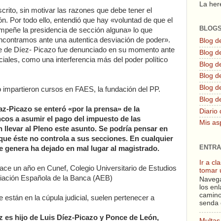
La here
scrito, sin motivar las razones que debe tener el
. Por todo ello, entendió que hay «voluntad de que el
BLOG
peñe la presidencia de sección alguna» lo que
encontramos ante una autentica desviación de poder».
Blog d
 de Díez- Picazo fue denunciado en su momento ante
Blog de
iales, como una interferencia más del poder político
Blog d
Blog d
Blog de
impartieron cursos en FAES, la fundación del PP.
Blog d
z-Picazo se enteró «por la prensa» de la
Diario 
ncos a asumir el pago del impuesto de las
Mis as
n llevar al Pleno este asunto. Se podría pensar en
que éste no controla a sus secciones. En cualquier
ENTRA
ue genera ha dejado en mal lugar al magistrado.
Ir a c
ace un año en Cunef, Colegio Universitario de Estudios
tomar 
ciación Española de la Banca (AEB)
Navega
los enl
camino
 están en la cúpula judicial, suelen pertenecer a
senda 
 es hijo de Luis Díez-Picazo y Ponce de León,
Multas 