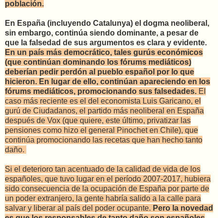
población.
En España (incluyendo Catalunya) el dogma neoliberal,
sin embargo, continúa siendo dominante, a pesar de
que la falsedad de sus argumentos es clara y evidente.
En un país más democrático, tales gurús económicos
(que continúan dominando los fórums mediáticos)
deberían pedir perdón al pueblo español por lo que
hicieron. En lugar de ello, continúan apareciendo en los
fórums mediáticos, promocionando sus falsedades.
El
caso más reciente es el del economista Luis Garicano, el
gurú de Ciudadanos, el partido más neoliberal en España
después de Vox (que quiere, este último, privatizar las
pensiones como hizo el general Pinochet en Chile), que
continúa promocionando las recetas que han hecho tanto
daño.
Si el deterioro tan acentuado de la calidad de vida de los
españoles, que tuvo lugar en el período 2007-2017, hubiera
sido consecuencia de la ocupación de España por parte de
un poder extranjero, la gente habría salido a la calle para
salvar y liberar al país del poder ocupante.
Pero la novedad
es que los responsables de tanto daño son españoles