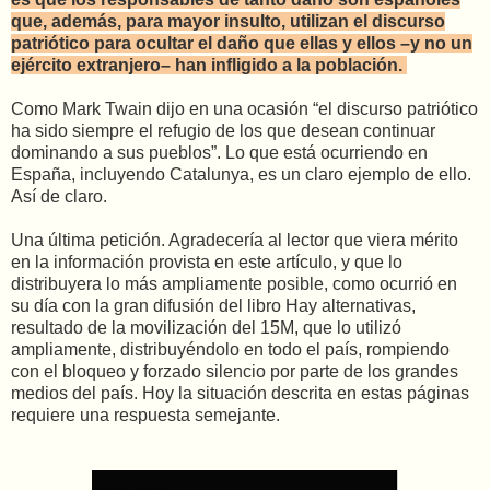
que, además, para mayor insulto, utilizan el discurso
patriótico para ocultar el daño que ellas y ellos –y no un
ejército extranjero– han infligido a la población.
Como Mark Twain dijo en una ocasión “el discurso patriótico
ha sido siempre el refugio de los que desean continuar
dominando a sus pueblos”. Lo que está ocurriendo en
España, incluyendo Catalunya, es un claro ejemplo de ello.
Así de claro.
Una última petición. Agradecería al lector que viera mérito
en la información provista en este artículo, y que lo
distribuyera lo más ampliamente posible, como ocurrió en
su día con la gran difusión del libro Hay alternativas,
resultado de la movilización del 15M, que lo utilizó
ampliamente, distribuyéndolo en todo el país, rompiendo
con el bloqueo y forzado silencio por parte de los grandes
medios del país. Hoy la situación descrita en estas páginas
requiere una respuesta semejante.