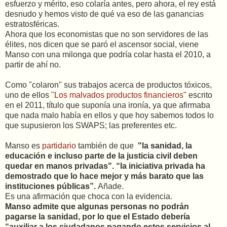
esfuerzo y mérito, eso colaría antes, pero ahora, el rey está
desnudo y hemos visto de qué va eso de las ganancias
estratosféricas.
Ahora que los economistas que no son servidores de las
élites, nos dicen que se paró el ascensor social, viene
Manso con una milonga que podría colar hasta el 2010, a
partir de ahí no.
Como "colaron" sus trabajos acerca de productos tóxicos,
uno de ellos
"Los malvados productos financieros"
escrito
en el 2011, título que suponía una ironía, ya que afirmaba
que nada malo había en ellos y que hoy sabemos todos lo
que supusieron los SWAPS; las preferentes etc.
Manso es
partidario
también de que
"la sanidad, la
educación e incluso parte de la justicia civil deben
quedar en manos privadas".
“la iniciativa privada ha
demostrado que lo hace mejor y más barato que las
instituciones públicas”.
Añade.
Es una afirmación que choca con la evidencia.
Manso admite que algunas personas no podrán
pagarse la sanidad, por lo que el Estado debería
“auxiliar a los ciudadanos pagando estos servicios al