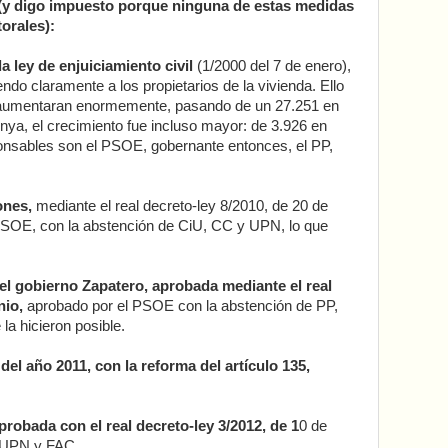
 (y digo impuesto porque ninguna de estas medidas
torales):
a ley de enjuiciamiento civil
(1/2000 del 7 de enero),
endo claramente a los propietarios de la vivienda. Ello
 aumentaran enormemente, pasando de un 27.251 en
nya, el crecimiento fue incluso mayor: de 3.926 en
onsables son el PSOE, gobernante entonces, el PP,
ones,
mediante el real decreto-ley 8/2010, de 20 de
PSOE, con la abstención de CiU, CC y UPN, lo que
el gobierno Zapatero, aprobada mediante el real
nio,
aprobado por el PSOE con la abstención de PP,
a hicieron posible.
el año 2011, con la reforma del artículo 135,
probada con el real decreto-ley 3/2012, de 1
0 de
, UPN y FAC.