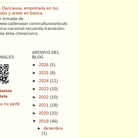
a Dancausa, empotrada en los
pios y ariete en banca.
 tomada de:
/www.cadenaser.com/cultura/articulo
teca-nacional-recuerda-transición-
a-tinta-china/csrcs...
ARCHIVO DEL
ONALES
BLOG
►
2026
(5)
►
2025
(8)
►
2024
(11)
►
2023
(10)
Garcia
tela
►
2022
(10)
o mi perfil
►
2021
(18)
►
2020
(32)
▼
2019
(46)
►
diciembre
(1)