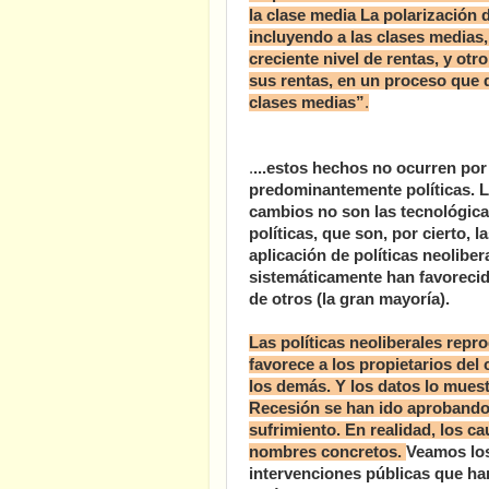
la clase media La polarización 
incluyendo a las clases medias
creciente nivel de rentas, y o
sus rentas, en un proceso que d
clases medias”
.
.
...estos hechos no ocurren por
predominantemente políticas. L
cambios no son las tecnológicas
políticas, que son, por cierto, 
aplicación de políticas neoliber
sistemáticamente han favorecid
de otros (la gran mayoría).
Las políticas neoliberales rep
favorece a los propietarios del 
los demás. Y los datos lo mues
Recesión se han ido aprobando
sufrimiento. En realidad, los c
nombres concretos.
Veamos los
intervenciones públicas que han