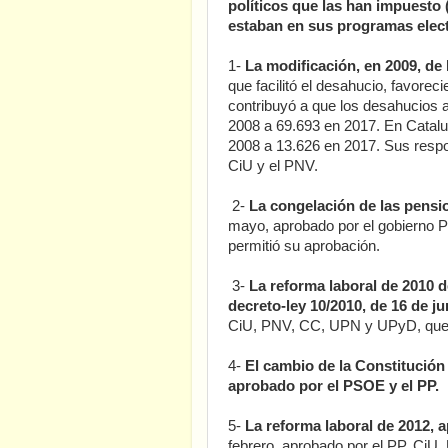
políticos que las han impuesto
estaban en sus programas elec
1-
La modificación, en 2009, de l
que facilitó el desahucio, favoreci
contribuyó a que los desahucios
2008 a 69.693 en 2017. En Catalu
2008 a 13.626 en 2017. Sus resp
CiU y el PNV.
2-
La congelación de las pensi
mayo, aprobado por el gobierno 
permitió su aprobación.
3-
La reforma laboral de 2010 d
decreto-ley 10/2010, de 16 de ju
CiU, PNV, CC, UPN y UPyD, que l
4-
El cambio de la Constitución d
aprobado por el PSOE y el PP.
5-
La reforma laboral de 2012, a
febrero, aprobado por el PP, CiU