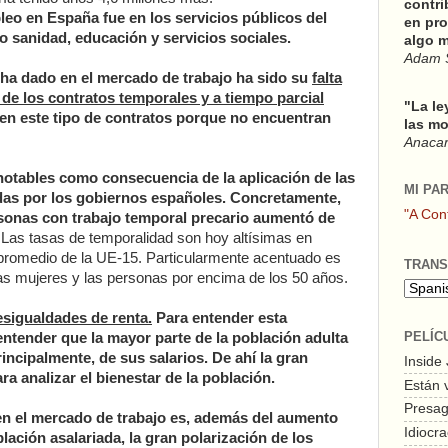
contri
eo en España fue en los servicios públicos del
en pro
o sanidad, educación y servicios sociales.
algo m
Adam 
 ha dado en el mercado de trabajo ha sido su
falta
de los contratos temporales y a tiempo parcial
"La le
enen este tipo de contratos porque no encuentran
las mo
Anacars
otables como consecuencia de la aplicación de las
MI PA
das por los gobiernos españoles. Concretamente,
"A Con
sonas con trabajo temporal precario aumentó de
Las tasas de temporalidad son hoy altísimas en
promedio de la UE-15. Particularmente acentuado es
TRANS
las mujeres y las personas por encima de los 50 años.
esigualdades de renta.
Para entender esta
PELÍC
entender que la mayor parte de la población adulta
rincipalmente, de sus salarios. De ahí la gran
Inside
ra analizar el bienestar de la población.
Están 
Presagi
en el mercado de trabajo es, además del aumento
Idiocra
lación asalariada, la gran polarización de los