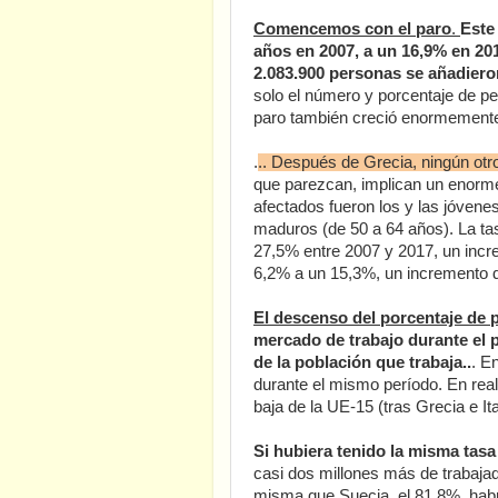
Comencemos con el paro
.
Este
años en 2007, a un 16,9% en 201
2.083.900 personas se añadieron
solo el número y porcentaje de p
paro también creció enormement
.
.. Después de Grecia, ningún otr
que parezcan, implican un enorme
afectados fueron los y las jóvene
maduros (de 50 a 64 años). La ta
27,5% entre 2007 y 2017, un incr
6,2% a un 15,3%, un incremento d
El descenso del porcentaje de 
mercado de trabajo durante el p
de la población que trabaja..
. E
durante el mismo período. En rea
baja de la UE-15 (tras Grecia e Ita
Si hubiera tenido la misma tasa
casi dos millones más de trabajado
misma que Suecia, el 81,8%, habr