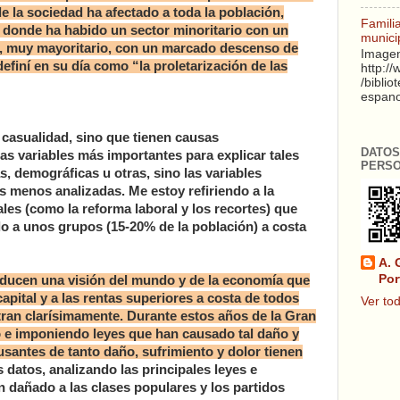
de la sociedad ha afectado a toda la población,
Famili
, donde ha habido un sector minoritario con un
munici
tro, muy mayoritario, con un marcado descenso de
Imagen
efiní en su día como “la proletarización de las
http:/
/biblio
espanol
 casualidad, sino que tienen causas
DATOS
as variables más importantes para explicar tales
PERS
, demográficas u otras, sino las variables
las menos analizadas. Me estoy refiriendo a la
ales (como la reforma laboral y los recortes) que
o a unos grupos (15-20% de la población) a costa
A. 
Por
roducen una visión del mundo y de la economía que
capital y a las rentas superiores a costa de todos
Ver tod
tran clarísimamente. Durante estos años de la Gran
 e imponiendo leyes que han causado tal daño y
ausantes de tanto daño, sufrimiento y dolor tienen
 datos, analizando las principales leyes e
 dañado a las clases populares y los partidos