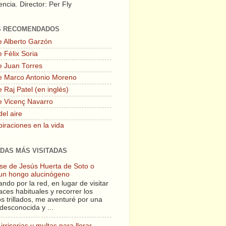
ncia. Director: Per Fly
S RECOMENDADOS
e Alberto Garzón
 Félix Soria
e Juan Torres
e Marco Antonio Moreno
 Raj Patel (en inglés)
e Vicenç Navarro
del aire
piraciones en la vida
DAS MÁS VISITADAS
lase de Jesús Huerta de Soto o
un hongo alucinógeno
ndo por la red, en lugar de visitar
aces habituales y recorrer los
s trillados, me aventuré por una
desconocida y ...
irrisorias y multas para llorar