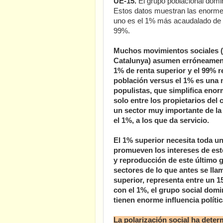
UE-15.
El grupo poblacional domi
Estos datos muestran las enormes 
uno es el 1% más acaudalado de la
99%.
Muchos movimientos sociales (
Catalunya) asumen erróneamente
1% de renta superior y el 99% r
población versus el 1% es una
populistas, que simplifica enor
solo entre los propietarios del
un sector muy importante de l
el 1%, a los que da servicio.
El 1% superior necesita toda u
promueven los intereses de este
y reproducción de este último 
sectores de lo que antes se ll
superior, representa entre un 1
con el 1%, el grupo social domi
tienen enorme influencia políti
La polarización social ha deter