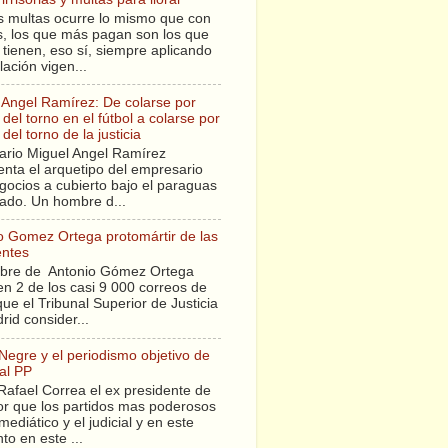
s multas ocurre lo mismo que con
sis, los que más pagan son los que
tienen, eso sí, siempre aplicando
slación vigen...
 Angel Ramírez: De colarse por
del torno en el fútbol a colarse por
del torno de la justicia
ario Miguel Angel Ramírez
enta el arquetipo del empresario
gocios a cubierto bajo el paraguas
tado. Un hombre d...
o Gomez Ortega protomártir de las
entes
bre de Antonio Gómez Ortega
en 2 de los casi 9 000 correos de
ue el Tribunal Superior de Justicia
rid consider...
 Negre y el periodismo objetivo de
al PP
Rafael Correa el ex presidente de
r que los partidos mas poderosos
mediático y el judicial y en este
o en este ...