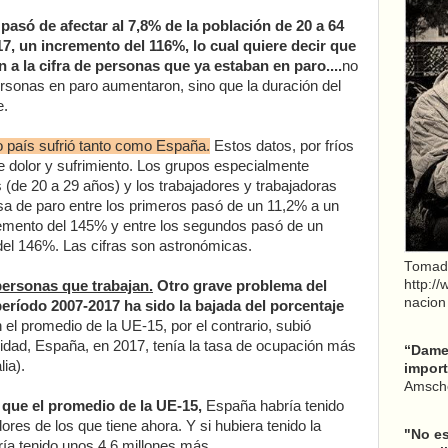
 pasó de afectar al 7,8% de la población de 20 a 64
7, un incremento del 116%, lo cual quiere decir que
 a la cifra de personas que ya estaban en paro....
no
ersonas en paro aumentaron, sino que la duración del
e.
o país sufrió tanto como España.
Estos datos, por fríos
 dolor y sufrimiento. Los grupos especialmente
s (de 20 a 29 años) y los trabajadores y trabajadoras
sa de paro entre los primeros pasó de un 11,2% a un
emento del 145% y entre los segundos pasó de un
el 146%. Las cifras son astronómicas.
Tomad
http:/
personas que trabajan.
Otro grave problema del
nacion
eríodo 2007-2017 ha sido la bajada del porcentaje
n el promedio de la UE-15, por el contrario, subió
lidad, España, en 2017, tenía la tasa de ocupación más
“Dame 
lia).
import
Amsche
 que el promedio de la UE-15,
España habría tenido
res de los que tiene ahora. Y si hubiera tenido la
"No es
ía tenido unos 4,6 millones más.