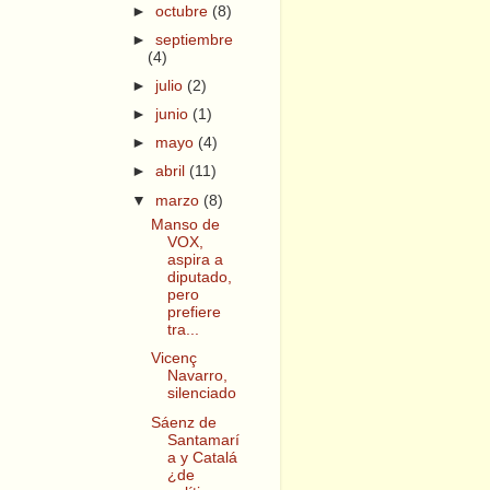
►
octubre
(8)
►
septiembre
(4)
►
julio
(2)
►
junio
(1)
►
mayo
(4)
►
abril
(11)
▼
marzo
(8)
Manso de
VOX,
aspira a
diputado,
pero
prefiere
tra...
Vicenç
Navarro,
silenciado
Sáenz de
Santamarí
a y Catalá
¿de