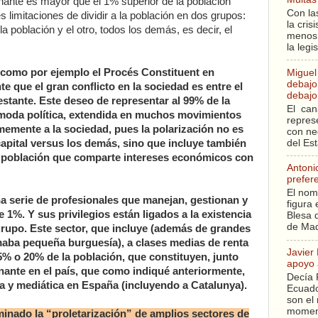
nante es mayor que el 1% superior de la población
Con la
limitaciones de dividir a la población en dos grupos:
la cri
 población y el otro, todos los demás, es decir, el
menos 
la legi
como por ejemplo el Procés Constituent en
Miguel
debajo 
 que el gran conflicto en la sociedad es entre el
debajo 
estante. Este deseo de representar al 99% de la
El can
 moda política, extendida en muchos movimientos
repres
memente a la sociedad, pues la polarización no es
con ne
del Es
 capital versus los demás, sino que incluye también
a población que comparte intereses económicos con
Antoni
prefer
El nom
na serie de profesionales que manejan, gestionan y
figura 
 1%. Y sus privilegios están ligados a la existencia
Blesa q
de Mad
grupo. Este sector, que incluye (además de grandes
amaba pequeña burguesía), a clases medias de renta
Javier
5% o 20% de la población, que constituyen, junto
apoyo 
nante en el país, que como indiqué anteriormente,
Decía 
ca y mediática en España (incluyendo a Catalunya).
Ecuado
son el 
moment
minado la “proletarización” de amplios sectores de