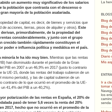
La here
habido un aumento muy significativo de los salarios
de la población que contrasta con el descenso o
a gran mayoría de la población asalariada.
BLOG
Blog d
ropiedad de capital, es decir, de bienes y servicios que
Blog de
de acciones, tierras, pisos de alquiler y otros).
Este
 derivan, primordialmente, de la propiedad del
Blog d
 rentas considerablemente, y junto con el grupo
Blog d
an crecido también rápidamente constituyen el
Blog de
 poder e influencia política y mediática en el país.
Blog d
Diario 
a minoría le ha ido muy bien.
Mientras que las rentas
Mis as
PIB) han disminuido durante el período de la Gran
l PIB en 2007 a un 46,9% en 2017 (justo lo contrario
de la UE-15, donde las rentas del trabajo subieron de un
ENTRA
 mismo período), y las de capital subieron de un
Ir a c
o contrario de lo que ocurrió en el promedio de la UE-
tomar 
e un 41,4% del PIB a un 40,2%).
Navega
los enl
r polarización de las rentas en España, el 20% de
camino
dalada pasó de tener 5,6 veces la renta del 20%
senda 
 en 2017, hecho que no ocurrió en el promedio de la
Multas 