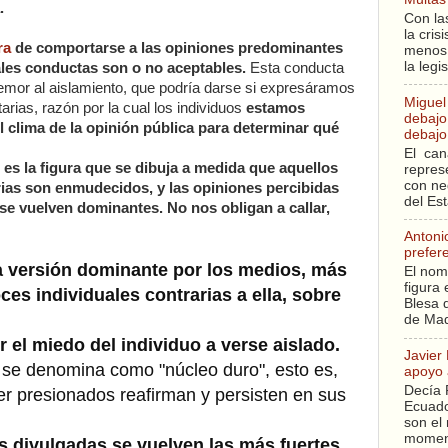
.
Con la
la cri
ra
de comportarse a las opiniones predominantes
menos 
la legi
áles conductas son o no aceptables.
Esta conducta
 temor al aislamiento, que podría darse si expresáramos
Miguel
arias, razón por la cual los individuos
estamos
debajo 
clima de la opinión pública para determinar qué
debajo 
El can
 es la figura que se dibuja a medida que aquellos
repres
con ne
rias son enmudecidos, y las opiniones percibidas
del Es
e vuelven dominantes. No nos obligan a callar,
Antoni
prefer
a versión dominante por los medios, más
El nom
figura 
ces individuales contrarias a ella, sobre
Blesa q
.
de Mad
 el miedo del individuo a verse aislado.
Javier
e se denomina como "núcleo duro", esto es,
apoyo 
Decía 
er presionados reafirman y persisten en sus
Ecuado
son el 
moment
s divulgadas se vuelven las más fuertes,