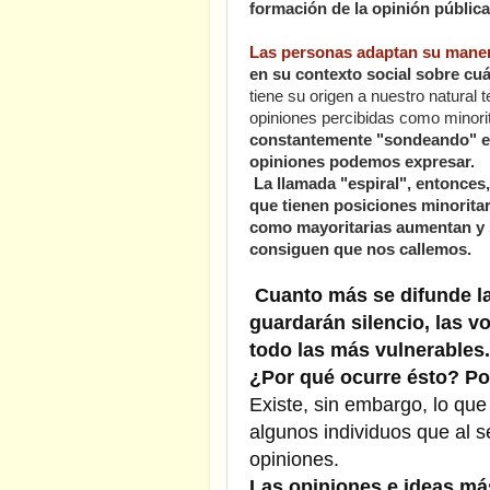
formación de la opinión pública
Las personas adaptan su mane
en su contexto social sobre cu
tiene su origen a nuestro natural
opiniones percibidas como minorit
constantemente "sondeando" el 
opiniones podemos expresar.
La llamada "espiral", entonces,
que tienen posiciones minorita
como mayoritarias aumentan y s
consiguen que nos callemos.
Cuanto más se difunde l
guardarán silencio, las vo
todo las más vulnerables
¿Por qué ocurre ésto? Por
Existe, sin embargo, lo qu
algunos individuos que al s
opiniones.
Las opiniones e ideas má