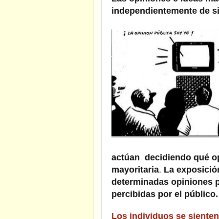
independientemente de si
actúan decidiendo qué op
mayoritaria
.
La exposició
determinadas opiniones p
percibidas por el público
Los individuos se siente