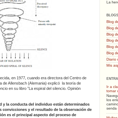
La here
BLOG
Blog d
Blog de
Blog d
Blog d
Blog de
Blog d
Diario 
Mis as
llecida, en 1977, cuando era directora del Centro de
ENTRA
ca de Allensbach (Alemania) explicó la teoría de
Ir a c
ncio en su libro "La espiral del silencio. Opinión
tomar 
Navega
los enl
ud y la conducta del individuo están determinados
camino
senda 
as convicciones y el resultado de la observación de
ción es el principal aspecto del proceso de
Multas 