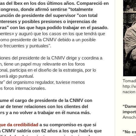
as del Ibex en los dos últimos años. Compareció en
ongreso, donde afirmó sentirse "totalmente
función de presidente del supervisor "con total
intereses y posibles presiones o injerencias de
ras" con las que haya podido trabajar en el pasado.
uentes» y auguró que los casos en los que tendrá que
como presidente de la CNMV debido a un posible
co frecuentes y puntuales".
iones del presidente de la CNMV dirige y coordina a
ión, tiene un papel muy relevante en los foros
nal, participa en el diseño de la estrategia, por lo
erá algo puntual.
Tomad
lar" del organismo regulador, tuviese menos
http:/
os foros internacionales.
nacion
sume el cargo de presidente de la CNMV con
ar de tener relaciones con los clientes del
“Dame 
import
s y a no volver a trabajar en él nunca más.
Amsche
ue da credibilidad
a su compromiso es que si
a CNMV saldría con 62 años a los que habría que
"No es