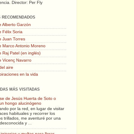
ncia. Director: Per Fly
S RECOMENDADOS
e Alberto Garzón
 Félix Soria
e Juan Torres
e Marco Antonio Moreno
 Raj Patel (en inglés)
e Vicenç Navarro
del aire
piraciones en la vida
DAS MÁS VISITADAS
lase de Jesús Huerta de Soto o
un hongo alucinógeno
ndo por la red, en lugar de visitar
aces habituales y recorrer los
s trillados, me aventuré por una
desconocida y ...
irrisorias y multas para llorar