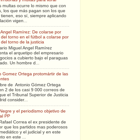
s multas ocurre lo mismo que con
sis, los que más pagan son los que
tienen, eso sí, siempre aplicando
slación vigen...
 Angel Ramírez: De colarse por
del torno en el fútbol a colarse por
del torno de la justicia
ario Miguel Angel Ramírez
enta el arquetipo del empresario
gocios a cubierto bajo el paraguas
tado. Un hombre d...
o Gomez Ortega protomártir de las
entes
bre de Antonio Gómez Ortega
en 2 de los casi 9 000 correos de
ue el Tribunal Superior de Justicia
rid consider...
 Negre y el periodismo objetivo de
al PP
Rafael Correa el ex presidente de
r que los partidos mas poderosos
mediático y el judicial y en este
o en este ...