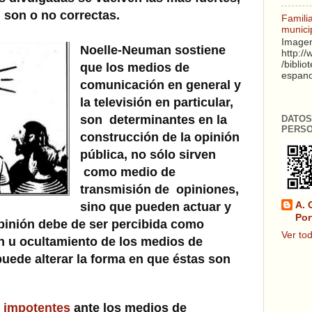
 son o no correctas.
Famili
munici
Imagen
Noelle-Neuman sostiene
http:/
/biblio
que los medios de
espanol
comunicación en general y
la televisión en particular,
son determinantes en la
DATOS
PERS
construcción de la opinión
pública, no sólo sirven
como medio de
transmisión de opiniones,
sino que pueden actuar y
A. 
Por
inión debe de ser percibida como
Ver tod
n u ocultamiento de los medios de
uede alterar la forma en que éstas son
.
n impotentes
ante los medios de