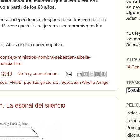
lidad absoluta, mientras que si estuviera dos
contri
vo a partir de los 68 años
.
en pro
algo m
Adam 
n su independencia, después de su trasiego de toda
do. Parece que si fuese joven su compromiso podría
"La le
las mo
. Atrás ni para coger impulso.
Anacars
consejo-ministros-nombra-sebastian-albella-
MI PA
oticia.html
"A Con
n
13:43
No hay comentarios:
eses
,
FROB
,
puertas giratorias
,
Sebastián Albella Amigo
TRANS
 La espiral del silencio
PELÍC
Inside
Están 
Presagi
Idiocra