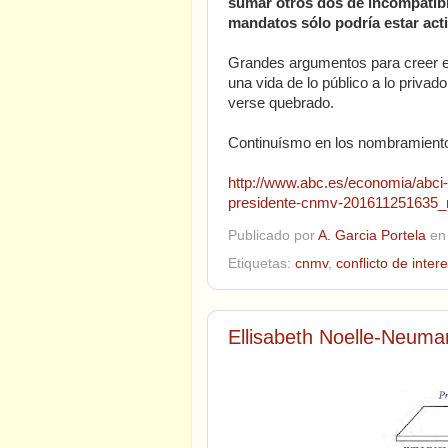
sumar otros dos de incompatibi
mandatos sólo podría estar acti
Grandes argumentos para creer e
una vida de lo público a lo priva
verse quebrado.
Continuísmo en los nombramientos
http://www.abc.es/economia/abci-
presidente-cnmv-201611251635_n
Publicado por
A. Garcia Portela
e
Etiquetas:
cnmv
,
conflicto de inter
Ellisabeth Noelle-Neuman.