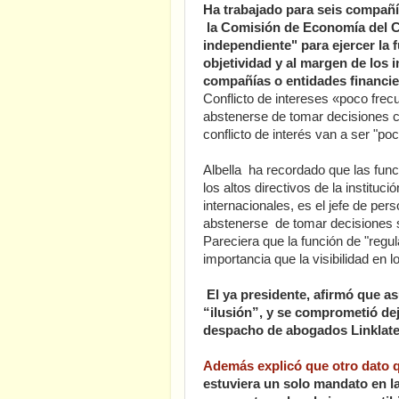
Ha trabajado para seis compañí
la Comisión de Economía del C
independiente" para ejercer la 
objetividad y al margen de los 
compañías o entidades financie
Conflicto de intereses «poco frec
abstenerse de tomar decisiones 
conflicto de interés van a ser "po
Albella ha recordado que las func
los altos directivos de la instituc
internacionales, es el jefe de perso
abstenerse de tomar decisiones s
Pareciera que la función de "regu
importancia que la visibilidad en l
El ya presidente, afirmó que a
“ilusión”, y se comprometió dej
despacho de abogados Linklater
Además explicó que otro dato q
estuviera un solo mandato en l