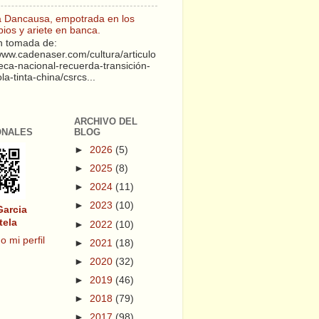
a Dancausa, empotrada en los
pios y ariete en banca.
 tomada de:
/www.cadenaser.com/cultura/articulo
teca-nacional-recuerda-transición-
a-tinta-china/csrcs...
ARCHIVO DEL
ONALES
BLOG
►
2026
(5)
►
2025
(8)
►
2024
(11)
►
2023
(10)
Garcia
tela
►
2022
(10)
o mi perfil
►
2021
(18)
►
2020
(32)
►
2019
(46)
►
2018
(79)
►
2017
(98)