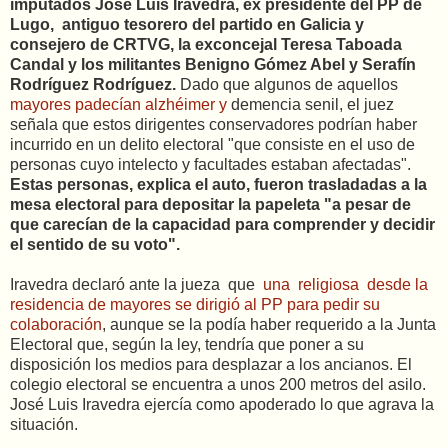
imputados José Luis Iravedra, ex presidente del PP de
Lugo, antiguo tesorero del partido en Galicia y
consejero de CRTVG, la exconcejal Teresa Taboada
Candal y los militantes Benigno Gómez Abel y Serafín
Rodríguez Rodríguez.
Dado que algunos de aquellos
mayores padecían alzhéimer y
demencia senil, el juez
señala que estos dirigentes conservadores podrían haber
incurrido en un delito electoral "que consiste en el uso de
personas cuyo intelecto y facultades estaban afectadas".
Estas personas, explica el auto, fueron trasladadas a la
mesa electoral para depositar la papeleta "a pesar de
que carecían de la capacidad para comprender y decidir
el sentido de su voto".
Iravedra declaró ante la jueza que
una religiosa desde la
residencia de mayores se dirigió al PP para pedir su
colaboración
, aunque se la podía haber requerido a la Junta
Electoral que, según la ley, tendría que poner a su
disposición los medios para desplazar a los ancianos. El
colegio electoral se encuentra a unos 200 metros del asilo.
José Luis Iravedra ejercía como apoderado lo que agrava la
situación.