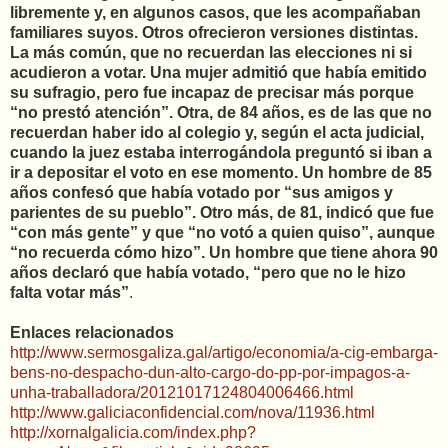
libremente y, en algunos casos, que les acompañaban
familiares suyos. Otros ofrecieron versiones distintas.
La más común, que no recuerdan las elecciones ni si
acudieron a votar. Una mujer admitió que había emitido
su sufragio, pero fue incapaz de precisar más porque
“no prestó atención”. Otra, de 84 años, es de las que no
recuerdan haber ido al colegio y, según el acta judicial,
cuando la juez estaba interrogándola preguntó si iban a
ir a depositar el voto en ese momento. Un hombre de 85
años confesó que había votado por “sus amigos y
parientes de su pueblo”. Otro más, de 81, indicó que fue
“con más gente” y que “no votó a quien quiso”, aunque
“no recuerda cómo hizo”. Un hombre que tiene ahora 90
años declaró que había votado, “pero que no le hizo
falta votar más”
.
Enlaces relacionados
http://www.sermosgaliza.gal/artigo/economia/a-cig-embarga-
bens-no-despacho-dun-alto-cargo-do-pp-por-impagos-a-
unha-traballadora/20121017124804006466.html
http://www.galiciaconfidencial.com/nova/11936.html
http://xornalgalicia.com/index.php?