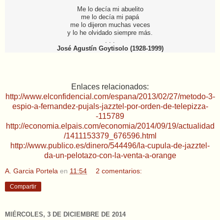
Me lo decía mi abuelito
me lo decía mi papá
me lo dijeron muchas veces
y lo he olvidado siempre más.
. . .
José Agustín Goytisolo (1928-1999)
Enlaces relacionados:
http://www.elconfidencial.com/espana/2013/02/27/metodo-3-
espio-a-fernandez-pujals-jazztel-por-orden-de-telepizza-
-115789
http://economia.elpais.com/economia/2014/09/19/actualidad
/1411153379_676596.html
http://www.publico.es/dinero/544496/la-cupula-de-jazztel-
da-un-pelotazo-con-la-venta-a-orange
A. Garcia Portela
en
11:54
2 comentarios:
Compartir
MIÉRCOLES, 3 DE DICIEMBRE DE 2014