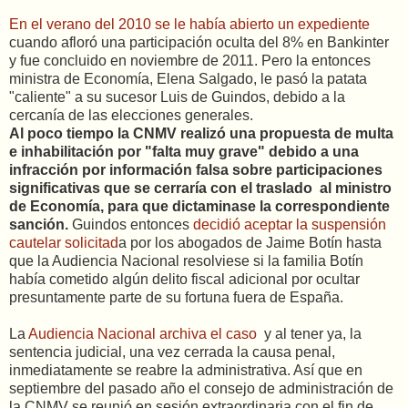
En el verano del 2010 se le había abierto un expediente
cuando afloró una participación oculta del 8% en Bankinter
y fue concluido en noviembre de 2011. Pero la entonces
ministra de Economía, Elena Salgado, le pasó la patata
"caliente" a su sucesor Luis de Guindos, debido a la
cercanía de las elecciones generales.
Al poco tiempo la CNMV realizó una propuesta de multa
e inhabilitación por "falta muy grave" debido a una
infracción por información falsa sobre participaciones
significativas que se cerraría con el traslado al ministro
de Economía, para que dictaminase la correspondiente
sanción.
Guindos entonces
decidió aceptar la suspensión
cautelar solicitad
a por los abogados de Jaime Botín hasta
que la Audiencia Nacional resolviese si la familia Botín
había cometido algún delito fiscal adicional por ocultar
presuntamente parte de su fortuna fuera de España.
La
Audiencia Nacional archiva el caso
y al tener ya, la
sentencia judicial, una vez cerrada la causa penal,
inmediatamente se reabre la administrativa. Así que en
septiembre del pasado año el consejo de administración de
la CNMV se reunió en sesión extraordinaria con el fin de