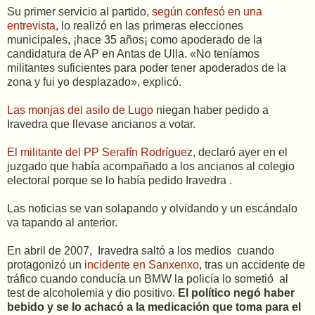
Su primer servicio al partido,
según confesó en una
entrevista
, lo realizó en las primeras elecciones
municipales, ¡hace 35 años¡ como apoderado de la
candidatura de AP en Antas de Ulla. «No teníamos
militantes suficientes para poder tener apoderados de la
zona y fui yo desplazado», explicó.
Las
monjas del asilo de Lugo
niegan haber pedido a
Iravedra que llevase ancianos a votar.
El militante del PP Serafín Rodrígue
z, declaró ayer en el
juzgado que había acompañado a los ancianos al colegio
electoral porque se lo había pedido Iravedra .
Las noticias se van solapando y olvidando y un escándalo
va tapando al anterior.
En abril de 2007, Iravedra saltó a los medios cuando
protagonizó un
incidente en Sanxenxo
, tras un accidente de
tráfico cuando conducía un BMW la policía lo sometió al
test de alcoholemia y dio positivo.
El político negó haber
bebido y se lo achacó a la medicación que toma para el