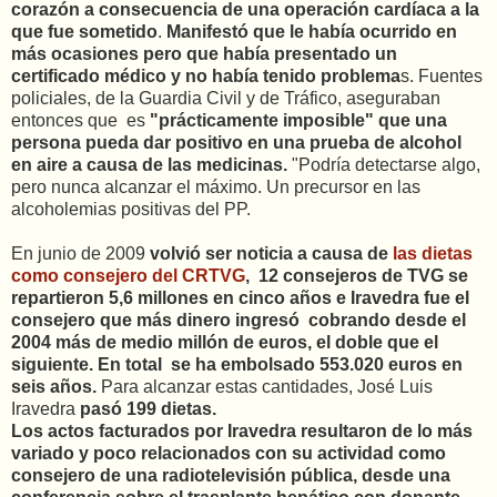
corazón a consecuencia de una operación cardíaca a la
que fue sometido
.
Manifestó que le había ocurrido en
más ocasiones pero que había presentado un
certificado médico y no había tenido problema
s. Fuentes
policiales, de la Guardia Civil y de Tráfico, aseguraban
entonces que es
"prácticamente imposible" que una
persona pueda dar positivo en una prueba de alcohol
en aire a causa de las medicinas.
"Podría detectarse algo,
pero nunca alcanzar el máximo. Un precursor en las
alcoholemias positivas del PP.
En junio de 2009
volvió ser noticia a causa de
las dietas
como consejero del CRTVG
, 12 consejeros de TVG se
repartieron 5,6 millones en cinco años e Iravedra fue el
consejero que más dinero ingresó cobrando desde el
2004 más de medio millón de euros, el doble que el
siguiente. En total se ha embolsado 553.020 euros en
seis años.
Para alcanzar estas cantidades, José Luis
Iravedra
pasó 199 dietas.
Los actos facturados por Iravedra resultaron de lo más
variado y poco relacionados con su actividad como
consejero de una radiotelevisión pública, desde una