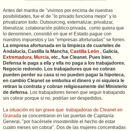
Antes del mantra de "vivimos por encima de nuestras
posibilidades, fue el de "lo privado funciona mejor" y lo
privatizaron todo. Outsourcing, externalizar, privatizar,
liberalizar, colaboración público-privada, como quiera que
lo denominen, consistió en que el Estado pague con
nuestros impuestos y las "empresas afortunadas" se forren.
La empresa afortunada en la limpieza de cuarteles de
Andalucía, Castilla la Mancha,
Castilla León
, Galicia,
Extremadura
,
Murcia
, etc., fue Cleanet. Pues bien,
Defensa le paga a ella y ella no paga a los trabajadores.
Negocio redondo. Los trabajadores que no cobran
pueden perder su casa si no pueden pagar la hipoteca,
en cambio Cleanet se embolsa el dinero y ni siquiera le
retiran la contrata y cobran religiosamente del Ministerio
de defensa
. Los trabajadores tienen que seguir trabajando
sin cobrar porque si no, podrían ser despedidos.
La situación es tan grave que trabajadoras de Cleanet en
Granad
a se concentraron en las puertas de Capitanía
General, "por hacérsele insostenible el hecho de estar
cuatro meses sin cobrar". Dos de las mujeres concentradas