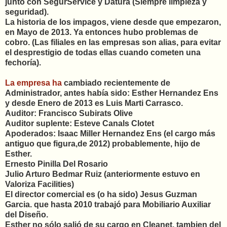
junto con SegurService y Datura (Siempre limpieza y
seguridad).
La historia de los impagos, viene desde que empezaron,
en Mayo de 2013. Ya entonces hubo problemas de
cobro.
(Las filiales en las empresas son alias, para evitar
el desprestigio de todas ellas cuando cometen una
fechoría).
La empresa ha
cambiado recientemente de
Administrador, antes había sido: Esther Hernandez Ens
y desde Enero de 2013 es Luis Marti Carrasco.
Auditor: Francisco Subirats Olive
Auditor suplente: Esteve Canals Clotet
Apoderados: Isaac Miller Hernandez Ens (el cargo más
antiguo que figura,de 2012) probablemente, hijo de
Esther.
Ernesto Pinilla Del Rosario
Julio Arturo Bedmar Ruiz (anteriormente estuvo en
Valoriza Facilities)
El director comercial es (o ha sido) Jesus Guzman
Garcia. que hasta 2010 trabajó para Mobiliario Auxiliar
del Diseño.
Esther no sólo salió de su cargo en Cleanet, tambien del