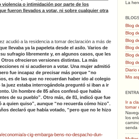
La here
 violencia o intimidación por parte de los
e fueron llevados a votar, ni sobre cualquier otra
BLOG
Blog d
Blog de
Blog d
juez acudió a la residencia a tomar declaración a más de
ue llevaba ya la papeleta desde el asilo. Varios de
Blog d
su sufragio libremente y, en algunos casos, que les
Blog de
Otros ofrecieron versiones distintas. La más
Blog d
ecciones ni si acudieron a votar. Una mujer admitió
Diario 
 pero fue incapaz de precisar más porque “no
Mis as
ños, es de las que no recuerdan haber ido al colegio
o la juez estaba interrogándola preguntó si iban a ir
mento. Un hombre de 85 años confesó que había
ENTRA
ntes de su pueblo”. Otro más, de 81, indicó que fue
Ir a c
ó a quien quiso”, aunque “no recuerda cómo hizo”.
tomar 
ños declaró que había votado, “pero que no le hizo
Navega
los enl
camino
senda 
igo/economia/a-cig-embarga-bens-no-despacho-dun-
Multas 