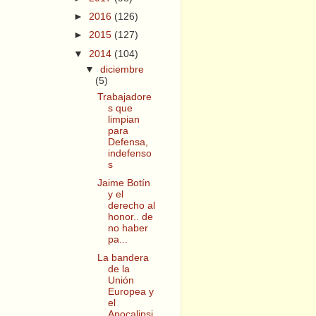
►
2016
(126)
►
2015
(127)
▼
2014
(104)
▼
diciembre
(5)
Trabajadore
s que
limpian
para
Defensa,
indefenso
s
Jaime Botín
y el
derecho al
honor.. de
no haber
pa...
La bandera
de la
Unión
Europea y
el
Apocalipsi