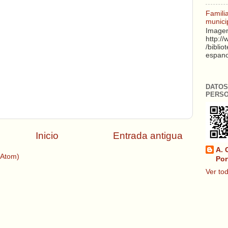
Famili
munici
Imagen
http:/
/biblio
espanol
DATOS
PERS
Inicio
Entrada antigua
A. 
(Atom)
Por
Ver tod