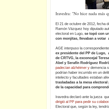
Iravedra: ''No hice nada más q
El 21 de octubre de 2012, fecha d
Ramón Vázquez hoy diputado auto
electoral en Lugo,
se topó con un
con monjitas, llevaban a votar 
AGE interpuso la correspondient
ex presidente del PP de Lugo, a
de CRTVG, la exconcejal Teres
Abel y Serafín Rodríguez Rodrí
padecían alzhéimer y
demencia se
podrían haber incurrido en un del
intelecto y facultades estaban afe
trasladadas a la mesa electoral
de la capacidad para comprender
Iravedra declaró ante la jueza q
dirigió al PP para pedir su colabo
Electoral que, según la ley, tend