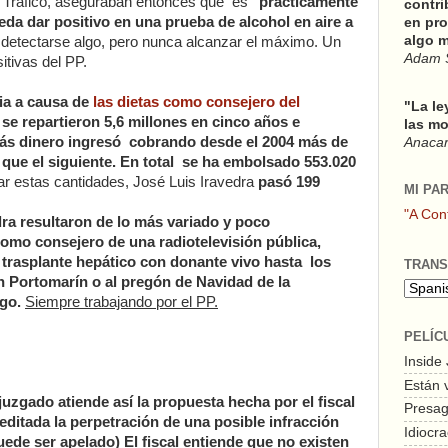
 de Tráfico, aseguraban entonces que es
"prácticamente
contri
da dar positivo en una prueba de alcohol en aire a
en pro
algo m
 detectarse algo, pero nunca alcanzar el máximo. Un
Adam 
itivas del PP.
cia a causa de
las dietas como consejero del
"La le
se repartieron 5,6 millones en cinco años e
las mo
más dinero ingresó cobrando desde el 2004 más de
Anacars
 que el siguiente. En total se ha embolsado 553.020
r estas cantidades, José Luis Iravedra
pasó 199
MI PA
"A Con
dra resultaron de lo más variado y poco
como consejero de una radiotelevisión pública,
 trasplante hepático con donante vivo hasta los
TRANS
n Portomarín o al pregón de Navidad de la
go.
Siempre trabajando por el PP.
PELÍC
Inside
Están 
juzgado atiende así la propuesta hecha por el fiscal
Presagi
ditada la perpetración de una posible infracción
Idiocra
uede ser apelado)
El fiscal entiende que no existen