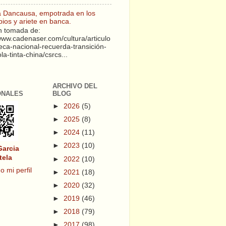
a Dancausa, empotrada en los
pios y ariete en banca.
 tomada de:
/www.cadenaser.com/cultura/articulo
teca-nacional-recuerda-transición-
a-tinta-china/csrcs...
ARCHIVO DEL
ONALES
BLOG
►
2026
(5)
►
2025
(8)
►
2024
(11)
►
2023
(10)
Garcia
tela
►
2022
(10)
o mi perfil
►
2021
(18)
►
2020
(32)
►
2019
(46)
►
2018
(79)
►
2017
(98)