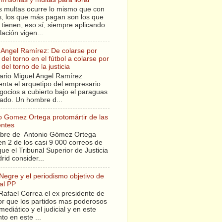
s multas ocurre lo mismo que con
sis, los que más pagan son los que
tienen, eso sí, siempre aplicando
slación vigen...
 Angel Ramírez: De colarse por
del torno en el fútbol a colarse por
del torno de la justicia
ario Miguel Angel Ramírez
enta el arquetipo del empresario
gocios a cubierto bajo el paraguas
tado. Un hombre d...
o Gomez Ortega protomártir de las
entes
bre de Antonio Gómez Ortega
en 2 de los casi 9 000 correos de
ue el Tribunal Superior de Justicia
rid consider...
 Negre y el periodismo objetivo de
al PP
Rafael Correa el ex presidente de
r que los partidos mas poderosos
mediático y el judicial y en este
o en este ...