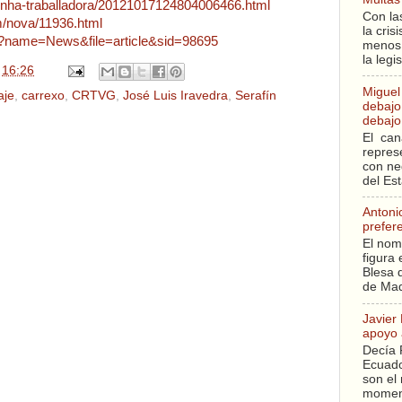
unha-traballadora/20121017124804006466.html
Con la
om/nova/11936.html
la cri
php?name=News&file=article&sid=98695
menos 
la legi
n
16:26
Miguel
aje
,
carrexo
,
CRTVG
,
José Luis Iravedra
,
Serafín
debajo 
debajo 
El can
repres
con ne
del Es
Antoni
prefer
El nom
figura 
Blesa q
de Mad
Javier
apoyo 
Decía 
Ecuado
son el 
moment