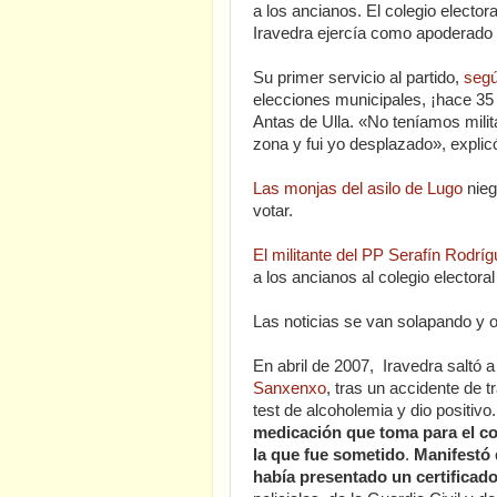
a los ancianos. El colegio elector
Iravedra ejercía como apoderado l
Su primer servicio al partido,
segú
elecciones municipales, ¡hace 35
Antas de Ulla. «No teníamos milit
zona y fui yo desplazado», explic
Las
monjas del asilo de Lugo
nieg
votar.
El militante del PP Serafín Rodrí
a los ancianos al colegio electora
Las noticias se van solapando y o
En abril de 2007, Iravedra saltó
Sanxenxo
, tras un accidente de 
test de alcoholemia y dio positivo.
medicación que toma para el c
la que fue sometido
.
Manifestó 
había presentado un certificad