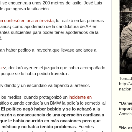
al se encuentra a unos 200 metros del asilo. José Luis
o que agrava la situación.
n confesó en una entrevista
, lo realizó en las primeras
 años¡ como apoderado de la candidatura de AP en
antes suficientes para poder tener apoderados de la
ó.
an haber pedido a Iravedra que llevase ancianos a
gue
z, declaró ayer en el juzgado que había acompañado
l porque se lo había pedido Iravedra .
Tomad
http:/
lvidando y un escándalo va tapando al anterior.
nacion
 a los medios cuando protagonizó un
incidente en
tráfico cuando conducía un BMW la policía lo sometió al
“Dame 
import
El político negó haber bebido y se lo achacó a la
Amsche
orazón a consecuencia de una operación cardíaca a
que le había ocurrido en más ocasiones pero que
o médico y no había tenido problema
s. Fuentes
"No es