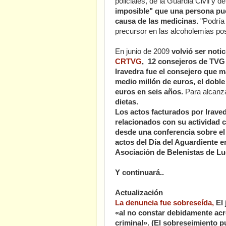
policiales, de la Guardia Civil y
imposible" que una persona pue
causa de las medicinas.
"Podría
precursor en las alcoholemias pos
En junio de 2009
volvió ser noti
CRTVG
, 12 consejeros de TVG 
Iravedra fue el consejero que 
medio millón de euros, el doble
euros en seis años.
Para alcanza
dietas.
Los actos facturados por Irave
relacionados con su actividad 
desde una conferencia sobre el
actos del Día del Aguardiente e
Asociación de Belenistas de Lu
Y continuará..
Actualización
La denuncia fue sobreseída,
El 
«al no constar debidamente acre
criminal». (El sobreseimiento p