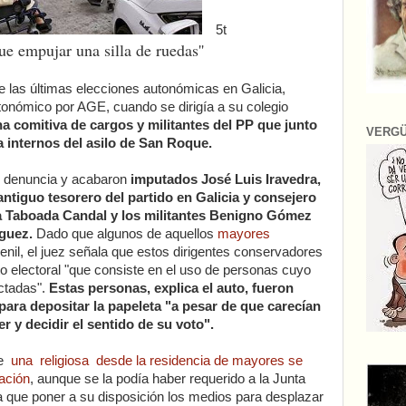
5t
ue empujar una silla de ruedas''
e las últimas elecciones autonómicas en Galicia,
nómico por AGE, cuando se dirigía a su colegio
a comitiva de cargos y militantes del PP que junto
VERG
a internos del asilo de San Roque.
e denuncia y acabaron
imputados José Luis Iravedra,
ntiguo tesorero del partido en Galicia y consejero
a Taboada Candal y los militantes Benigno Gómez
guez.
Dado que algunos de aquellos
mayores
nil, el juez señala que estos dirigentes conservadores
ito electoral "que consiste en el uso de personas cuyo
ctadas".
Estas personas, explica el auto, fueron
 para depositar la papeleta "a pesar de que carecían
 y decidir el sentido de su voto".
ue
una religiosa desde la residencia de mayores se
ración
, aunque se la podía haber requerido a la Junta
ría que poner a su disposición los medios para desplazar