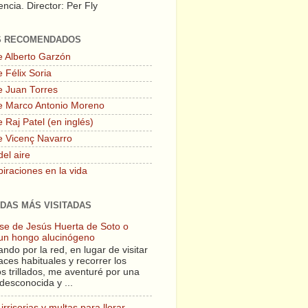
ncia. Director: Per Fly
S RECOMENDADOS
e Alberto Garzón
 Félix Soria
e Juan Torres
e Marco Antonio Moreno
 Raj Patel (en inglés)
e Vicenç Navarro
del aire
piraciones en la vida
DAS MÁS VISITADAS
lase de Jesús Huerta de Soto o
un hongo alucinógeno
ndo por la red, en lugar de visitar
aces habituales y recorrer los
s trillados, me aventuré por una
desconocida y ...
irrisorias y multas para llorar