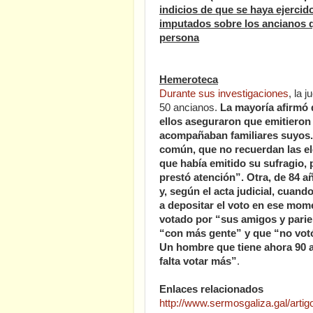
indicios de que se haya ejercido
imputados sobre los ancianos qu
persona
Hemeroteca
Durante sus investigaciones
, la 
50 ancianos.
La mayoría afirmó q
ellos aseguraron que emitieron 
acompañaban familiares suyos. 
común, que no recuerdan las el
que había emitido su sufragio,
prestó atención”. Otra, de 84 a
y, según el acta judicial, cuand
a depositar el voto en ese mo
votado por “sus amigos y parie
“con más gente” y que “no vot
Un hombre que tiene ahora 90 a
falta votar más”
.
Enlaces relacionados
http://www.sermosgaliza.gal/art