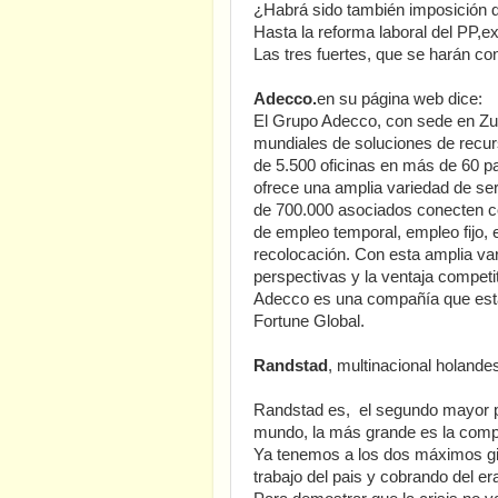
¿Habrá sido también imposición 
Hasta la reforma laboral del PP,e
Las tres fuertes, que se harán con
Adecco.
en su página web dice:
El Grupo Adecco, con sede en Zur
mundiales de soluciones de rec
de 5.500 oficinas en más de 60 p
ofrece una amplia variedad de ser
de 700.000 asociados conecten co
de empleo temporal, empleo fijo, e
recolocación. Con esta amplia va
perspectivas y la ventaja compet
Adecco es una compañía que está 
Fortune Global.
Randstad
, multinacional holandes
Randstad es, el segundo mayor p
mundo, la más grande es la comp
Ya tenemos a los dos máximos gi
trabajo del pais y
cobrando
del era