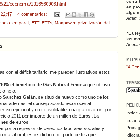
contri
09/21/economia/1316560906.html
en pro
algo m
n
22:47
4 comentarios:
Adam 
abajo temporal
,
ETT
,
ETTs
,
Manpower
,
privatización del
"La le
las mo
Anacars
2
MI PA
"A Con
 con el déficit tarifario, me parecen ilustrativos estos
TRANS
 10% el beneficio de Gas Natural Fenosa
que obtuvo
cio neto.
o Sanchez Galán
, se situó de nuevo como uno de los
aña, además "el consejo acordó reconocer al
PELÍC
er excepcional y no consolidable, una gratificación por
Inside
rcicio 2011 por importe de un millón de Euros".
La
Están 
lones de euros
.
Presagi
ar por la regresión de derechos laborales sociales y
rma laboral, es insolidario por parte de los que
Idiocra