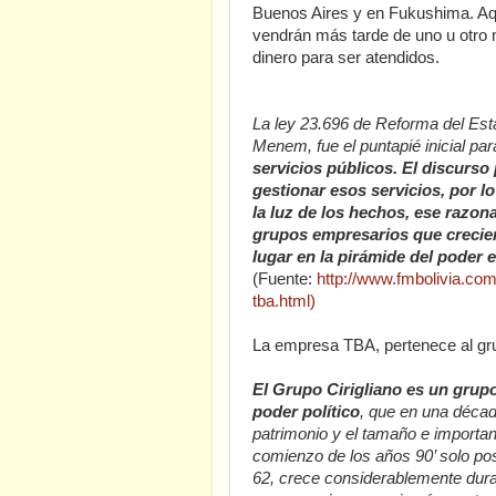
Buenos Aires y en Fukushima. Aq
vendrán más tarde de uno u otro 
dinero para ser atendidos.
La ley 23.696 de Reforma del Es
Menem, fue el puntapié inicial pa
servicios públicos. El discurso
gestionar esos servicios, por l
la luz de los hechos, ese razo
grupos empresarios que crecie
lugar en la pirámide del poder 
(Fuente:
http://www.fmbolivia.com
tba.html)
La empresa TBA, pertenece al gru
El Grupo Cirigliano es un grup
poder político
, que en una décad
patrimonio y el tamaño e importa
comienzo de los años 90’ solo pos
62, crece considerablemente dura