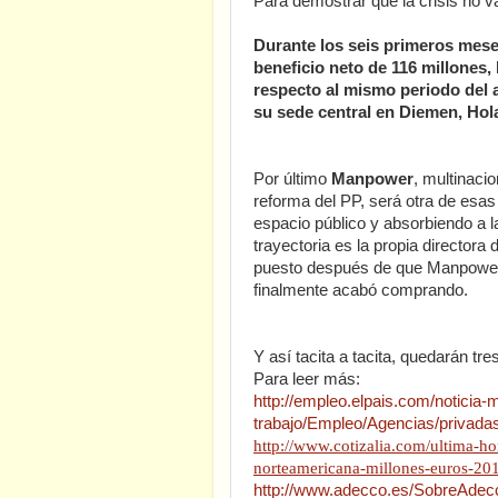
Para demostrar que la crisis no v
Durante los seis primeros mese
beneficio neto de 116 millones,
respecto al mismo periodo del 
su sede central en Diemen, Hol
Por último
Manpower
, multinaci
reforma del PP, será otra de esa
espacio público y absorbiendo a
trayectoria es la propia directo
puesto después de que Manpower 
finalmente acabó comprando.
Y así tacita a tacita, quedarán tr
Para leer más:
http://empleo.elpais.com/noticia-
trabajo/Empleo/Agencias/privada
http://www.cotizalia.com/ultima-h
norteamericana-millones-euros-2
http://www.adecco.es/SobreAdec