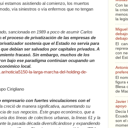
uí estamos asistiendo al comienzo, los muertos
Con la
modo, vía siniestros o vía enfermos que no tengan
la cri
menos 
la legi
Miguel
tado, sancionada en 1989 a poco de asumir Carlos
debajo 
ra
el proceso de privatización de las empresas de
debajo 
 privatizador sostenía que el Estado no servía para
El can
repres
o que debían ser salvados por capitales privados. A
con ne
namiento fracasó. Sin embargo, muchos de los
del Es
ron bajo ese paradigma continúan ocupando un
económico local.
Antoni
.ar/noticia5150-la-larga-marcha-del-holding-de-
prefer
El nom
figura 
Blesa q
po Cirigliano
de Mad
o empresario con fuertes vinculaciones con el
Javier
apoyo 
a creció de manera significativa, aumentando su
Decía 
ncia de sus negocios. Éste grupo económico, que a
Ecuado
eía dos líneas de colectivos urbanas, la líneas 61 y la
son el 
nte la pasada década diversificándose y expandiendo
moment