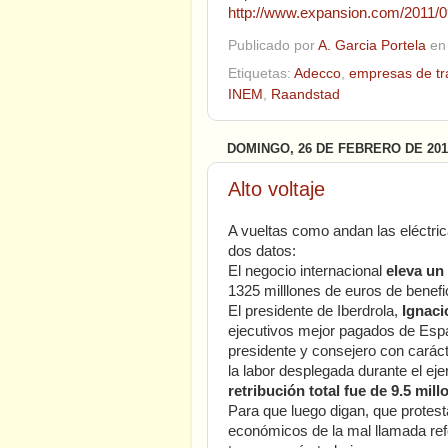
http://www.expansion.com/2011/
Publicado por
A. Garcia Portela
e
Etiquetas:
Adecco
,
empresas de tr
INEM
,
Raandstad
DOMINGO, 26 DE FEBRERO DE 201
Alto voltaje
A vueltas como andan las eléctricas
dos datos:
El negocio internacional
eleva un
1325 milllones de euros de benefi
El presidente de Iberdrola,
Ignaci
ejecutivos mejor pagados de Esp
presidente y consejero con caráct
la labor desplegada durante el eje
retribución total fue de 9.5 mil
Para que luego digan, que protest
económicos de la mal llamada refo