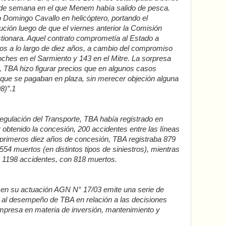
n de semana en el que Menem había salido de pesca.
ro Domingo Cavallo en helicóptero, portando el
ución luego de que el viernes anterior la Comisión
tionara. Aquel contrato comprometía al Estado a
sos a lo largo de diez años, a cambio del compromiso
ches en el Sarmiento y 143 en el Mitre. La sorpresa
s, TBA hizo figurar precios que en algunos casos
que se pagaban en plaza, sin merecer objeción alguna
8)”.1
gulación del Transporte, TBA había registrado en
obtenido la concesión, 200 accidentes entre las líneas
s primeros diez años de concesión, TBA registraba 879
 554 muertos (en distintos tipos de siniestros), mientras
a 1198 accidentes, con 818 muertos.
n en su actuación AGN N° 17/03 emite una serie de
 al desempeño de TBA en relación a las decisiones
empresa en materia de inversión, mantenimiento y