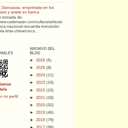
a Dancausa, empotrada en los
pios y ariete en banca.
 tomada de:
/www.cadenaser.com/cultura/articulo
teca-nacional-recuerda-transición-
a-tinta-china/csrcs...
ARCHIVO DEL
ONALES
BLOG
►
2026
(5)
►
2025
(8)
►
2024
(11)
►
2023
(10)
Garcia
tela
►
2022
(10)
o mi perfil
►
2021
(18)
►
2020
(32)
►
2019
(46)
►
2018
(79)
►
2017
(98)