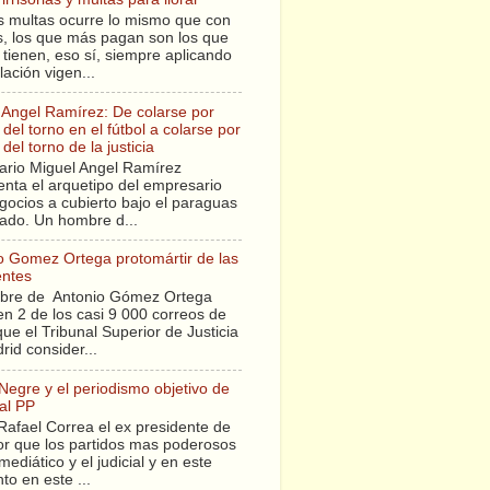
s multas ocurre lo mismo que con
sis, los que más pagan son los que
tienen, eso sí, siempre aplicando
slación vigen...
 Angel Ramírez: De colarse por
del torno en el fútbol a colarse por
del torno de la justicia
ario Miguel Angel Ramírez
enta el arquetipo del empresario
gocios a cubierto bajo el paraguas
tado. Un hombre d...
o Gomez Ortega protomártir de las
entes
bre de Antonio Gómez Ortega
en 2 de los casi 9 000 correos de
ue el Tribunal Superior de Justicia
rid consider...
 Negre y el periodismo objetivo de
al PP
Rafael Correa el ex presidente de
r que los partidos mas poderosos
mediático y el judicial y en este
o en este ...