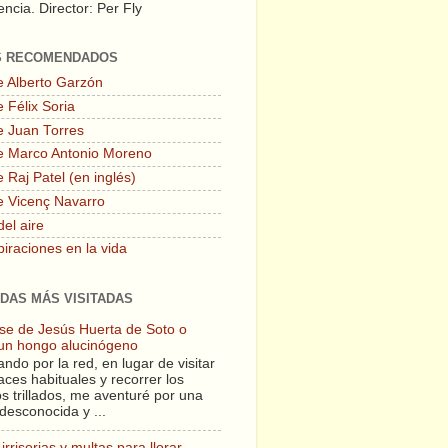
ncia. Director: Per Fly
S RECOMENDADOS
e Alberto Garzón
 Félix Soria
e Juan Torres
e Marco Antonio Moreno
 Raj Patel (en inglés)
e Vicenç Navarro
del aire
piraciones en la vida
DAS MÁS VISITADAS
lase de Jesús Huerta de Soto o
un hongo alucinógeno
ndo por la red, en lugar de visitar
aces habituales y recorrer los
s trillados, me aventuré por una
desconocida y ...
irrisorias y multas para llorar