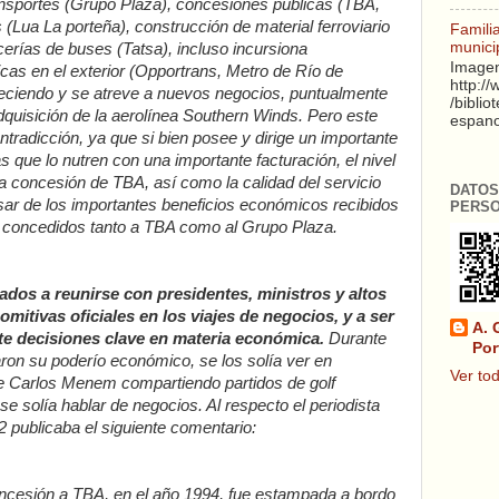
ansportes (Grupo Plaza), concesiones públicas (TBA,
(Lua La porteña), construcción de material ferroviario
Famili
munici
erías de buses (Tatsa), incluso incursiona
Imagen
cas en el exterior (Opportrans, Metro de Río de
http:/
reciendo y se atreve a nuevos negocios, puntualmente
/biblio
adquisición de la aerolínea Southern Winds. Pero este
espanol
ntradicción, ya que si bien posee y dirige un importante
ue lo nutren con una importante facturación, el nivel
a concesión de TBA, así como la calidad del servicio
DATOS
esar de los importantes beneficios económicos recibidos
PERS
s concedidos tanto a TBA como al Grupo Plaza.
dos a reunirse con presidentes, ministros y altos
comitivas oficiales en los viajes de negocios, y a ser
A. 
te decisiones clave en materia económica.
Durante
Por
jaron su poderío económico, se los solía ver en
Ver tod
e Carlos Menem compartiendo partidos de golf
e solía hablar de negocios. Al respecto el periodista
12 publicaba el siguiente comentario:
concesión a TBA, en el año 1994, fue estampada a bordo