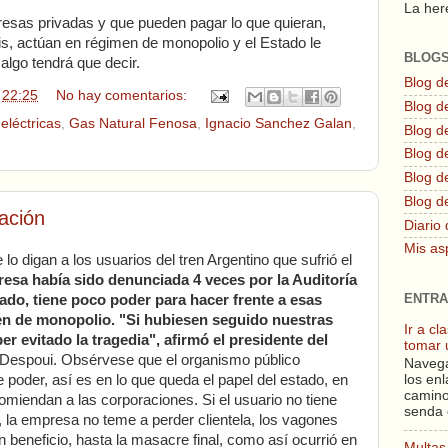
La here
sas privadas y que pueden pagar lo que quieran,
is, actúan en régimen de monopolio y el Estado le
BLOG
 algo tendrá que decir.
Blog d
n
22:25
No hay comentarios:
Blog de
,
eléctricas
,
Gas Natural Fenosa
,
Ignacio Sanchez Galan
,
Blog d
Blog d
Blog de
Blog d
zación
Diario 
Mis as
lo digan a los usuarios del tren Argentino que sufrió el
esa había sido denunciada 4 veces por la Auditoría
ENTRA
tado, tiene poco poder para hacer frente a esas
n de monopolio. "Si hubiesen seguido nuestras
Ir a c
 evitado la tragedia", afirmó el presidente del
tomar 
 Despoui. Obsérvese que el organismo público
Navega
poder, así es en lo que queda el papel del estado, en
los enl
camino
iendan a las corporaciones. Si el usuario no tiene
senda 
o, la empresa no teme a perder clientela, los vagones
n beneficio, hasta la masacre final, como así ocurrió en
Multas 