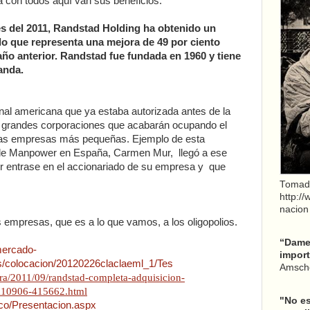
a con todos aquí van sus beneficios:
s del 2011, Randstad Holding ha obtenido un
 lo que representa una mejora de 49 por ciento
año anterior. Randstad fue fundada en 1960 y tiene
anda.
onal americana que ya estaba autorizada antes de la
s grandes corporaciones que acabarán ocupando el
 las empresas más pequeñas. Ejemplo de esta
ra de Manpower en España, Carmen Mur, llegó a ese
entrase en el accionariado de su empresa y que
Tomad
http:/
nacion
es empresas, que es a lo que vamos, a los oligopolios.
“Dame 
mercado-
import
s/colocacion/20120226claclaeml_1/Tes
Amsche
ora/2011/09/randstad-completa-adquisicion-
0110906-415662.html
"No es
co/Presentacion.aspx