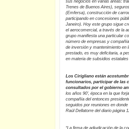
sus negocios en varias áreas: tr
Trenes de Buenos Aires), seguros 
(Emfersa), construcción de carroc
participando en concesiones públi
Janeiro). Hoy este grupo sigue c
el aerocomercial, a través de la 
grupo manifiesta una particular co
número de empresas y compañías q
de inversión y mantenimiento en l
prestado, es muy deficitaria, a p
en materia de subsidios estatale
Los Cirigliano están acostumbra
funcionarios, participar de las 
consultados por el gobierno an
los años 90’, época en la que for
compañía del entonces president
seguidos por reuniones en donde s
Raúl Dellatorre del diario página 
“La firma de adjudicación de la 