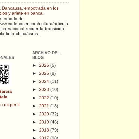
a Dancausa, empotrada en los
pios y ariete en banca.
 tomada de:
/www.cadenaser.com/cultura/articulo
teca-nacional-recuerda-transición-
a-tinta-china/csrcs...
ARCHIVO DEL
ONALES
BLOG
►
2026
(5)
►
2025
(8)
►
2024
(11)
►
2023
(10)
Garcia
tela
►
2022
(10)
o mi perfil
►
2021
(18)
►
2020
(32)
►
2019
(46)
►
2018
(79)
►
2017
(98)