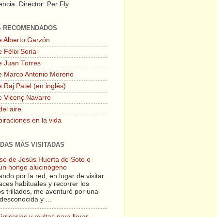
ncia. Director: Per Fly
S RECOMENDADOS
e Alberto Garzón
 Félix Soria
e Juan Torres
e Marco Antonio Moreno
 Raj Patel (en inglés)
e Vicenç Navarro
del aire
piraciones en la vida
DAS MÁS VISITADAS
lase de Jesús Huerta de Soto o
un hongo alucinógeno
ndo por la red, en lugar de visitar
aces habituales y recorrer los
s trillados, me aventuré por una
desconocida y ...
irrisorias y multas para llorar