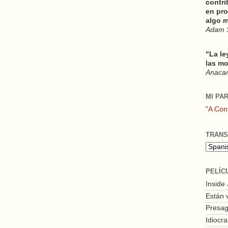
contri
en pro
algo m
Adam 
"La le
las mo
Anacars
MI PA
"A Con
TRANS
PELÍC
Inside
Están 
Presagi
Idiocra