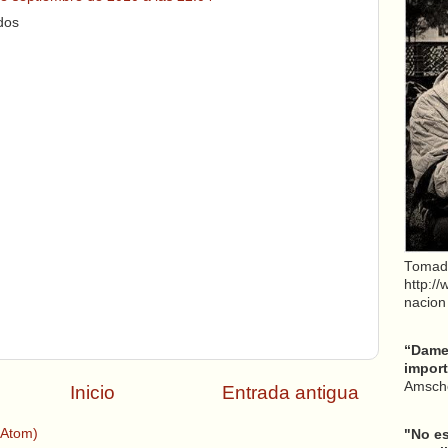
dos
Tomad
http:/
nacion
“Dame 
import
Amsche
Inicio
Entrada antigua
(Atom)
"No es