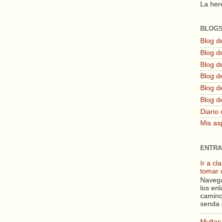
La here
BLOG
Blog d
Blog de
Blog d
Blog d
Blog de
Blog d
Diario 
Mis as
ENTRA
Ir a c
tomar 
Navega
los enl
camino
senda 
Multas 