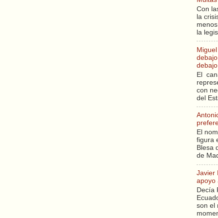
Con la
la cri
menos 
la legi
Miguel
debajo 
debajo 
El can
repres
con ne
del Es
Antoni
prefer
El nom
figura 
Blesa q
de Mad
Javier
apoyo 
Decía 
Ecuado
son el 
moment