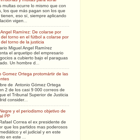
s multas ocurre lo mismo que con
sis, los que más pagan son los que
tienen, eso sí, siempre aplicando
slación vigen...
 Angel Ramírez: De colarse por
del torno en el fútbol a colarse por
del torno de la justicia
ario Miguel Angel Ramírez
enta el arquetipo del empresario
gocios a cubierto bajo el paraguas
tado. Un hombre d...
o Gomez Ortega protomártir de las
entes
bre de Antonio Gómez Ortega
en 2 de los casi 9 000 correos de
ue el Tribunal Superior de Justicia
rid consider...
 Negre y el periodismo objetivo de
al PP
Rafael Correa el ex presidente de
r que los partidos mas poderosos
mediático y el judicial y en este
o en este ...