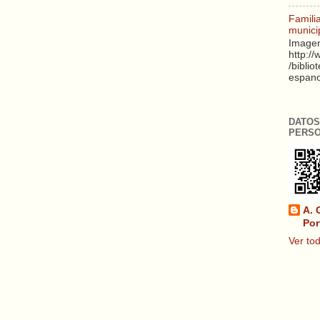
Famili
munici
Imagen
http:/
/biblio
espanol
DATOS
PERS
A. 
Por
Ver tod