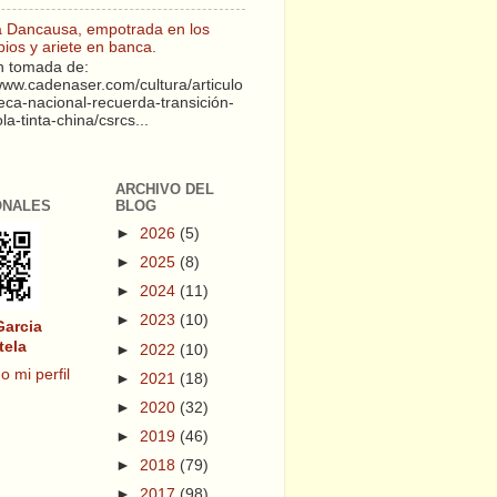
a Dancausa, empotrada en los
pios y ariete en banca.
 tomada de:
/www.cadenaser.com/cultura/articulo
teca-nacional-recuerda-transición-
a-tinta-china/csrcs...
ARCHIVO DEL
ONALES
BLOG
►
2026
(5)
►
2025
(8)
►
2024
(11)
►
2023
(10)
Garcia
tela
►
2022
(10)
o mi perfil
►
2021
(18)
►
2020
(32)
►
2019
(46)
►
2018
(79)
►
2017
(98)