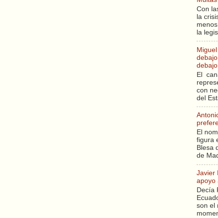
Con la
la cri
menos 
la legi
Miguel
debajo 
debajo 
El can
repres
con ne
del Es
Antoni
prefer
El nom
figura 
Blesa q
de Mad
Javier
apoyo 
Decía 
Ecuado
son el 
moment