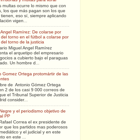
s multas ocurre lo mismo que con
sis, los que más pagan son los que
tienen, eso sí, siempre aplicando
slación vigen...
 Angel Ramírez: De colarse por
del torno en el fútbol a colarse por
del torno de la justicia
ario Miguel Angel Ramírez
enta el arquetipo del empresario
gocios a cubierto bajo el paraguas
tado. Un hombre d...
o Gomez Ortega protomártir de las
entes
bre de Antonio Gómez Ortega
en 2 de los casi 9 000 correos de
ue el Tribunal Superior de Justicia
rid consider...
 Negre y el periodismo objetivo de
al PP
Rafael Correa el ex presidente de
r que los partidos mas poderosos
mediático y el judicial y en este
o en este ...