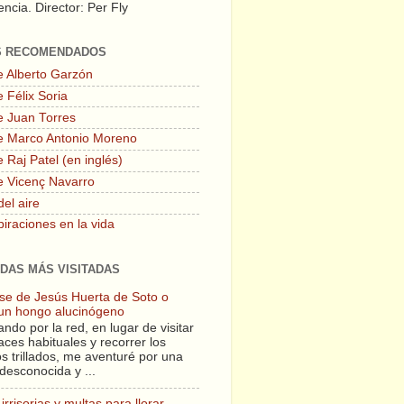
ncia. Director: Per Fly
S RECOMENDADOS
e Alberto Garzón
 Félix Soria
e Juan Torres
e Marco Antonio Moreno
 Raj Patel (en inglés)
e Vicenç Navarro
del aire
piraciones en la vida
DAS MÁS VISITADAS
lase de Jesús Huerta de Soto o
un hongo alucinógeno
ndo por la red, en lugar de visitar
aces habituales y recorrer los
s trillados, me aventuré por una
desconocida y ...
irrisorias y multas para llorar