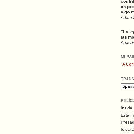
contri
en pro
algo m
Adam 
"La le
las mo
Anacars
MI PA
"A Con
TRANS
PELÍC
Inside
Están 
Presagi
Idiocra