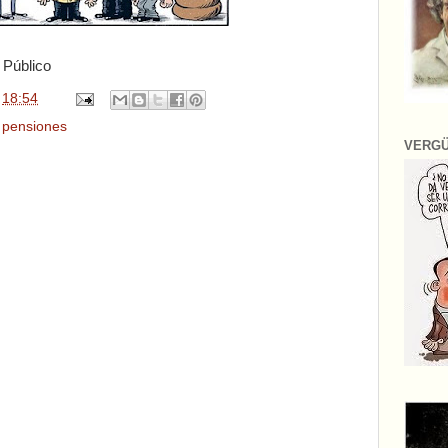
 Público
n
18:54
,
pensiones
VERG