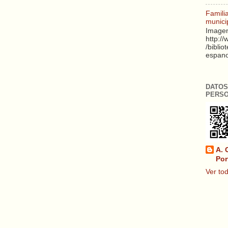
Famili
munici
Imagen
http:/
/biblio
espanol
DATOS
PERS
A. 
Por
Ver tod