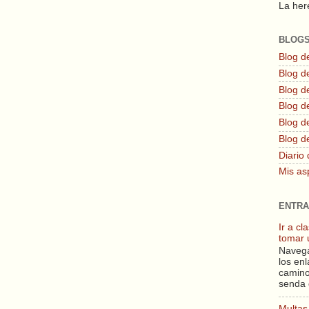
La here
BLOG
Blog d
Blog de
Blog d
Blog d
Blog de
Blog d
Diario 
Mis as
ENTRA
Ir a c
tomar 
Navega
los enl
camino
senda 
Multas 