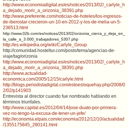
http://www.economiadigital.es/es/notices/2013/02/_carlyle_h
a_dejado_morir_a_orizonia_38391.php
http://www.preferente.com/noticias-de-hoteles/los-ingresos-
de-iberostar-crecieron-un-10-en-2012-y-los-de-melia-un-5-
236513.html
http://www.02b.com/es/notices/2013/02/orizonia_cierra_y_deja_en_
la_calle_a_3.000_trabajadores_5307.php
http://es.wikipedia.org/wiki/Carlyle_Group
http://comunidad.hosteltur.com/posts/tema/agencias-de-
viaje/tag/orizonia
http://www.economiadigital.es/es/notices/2013/02/_carlyle_h
a_dejado_morir_a_orizonia_38391.php
http://www.actualidad-
economica.com/2005/12/15/carlyle.html
http://blogs.periodistadigital.com/estoesloquehay.php/2008/0
2/02/p141903
Entrevista al director cuando fue nombrado hablando en
términos triunfales.
http://www.capital.es/2012/04/14/jose-duato-por-primera-
vez-no-tengo-la-excusa-de-tener-un-jefe/
http://economia.elpais.com/economia/2012/12/10/actualidad
/1355175845_280141.html