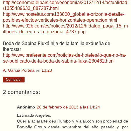
http://economia.elpais.com/economia/2012/12/14/actualidad
/1355489633_887287.html
http://www.hosteltur.com/133800_globalia-orizonia-detalle-
posibles-efectos-verticales-horizontales-operacion.html
http://www.02b.com/es/notices/2012/12/hidalgo_paga_15_m
illones_de_euros_a_orizonia_4737.php
Boda de Sabina Fluxá hija de la familia exdueña de
Iberostar
http://www.preferente.com/noticias-de-hoteles/lo-que-no-ha-
se-publicado-de-la-boda-de-sabina-fluxa-230462.html
A. Garcia Portela
en
13:23
Compartir
2 comentarios:
Anónimo
28 de febrero de 2013 a las 14:24
Estimada Angeles,
Quería aclararte qeu Rumbo y Viajar.con son propiedad de
Bravofly Group desde noviembre del año pasado y, por