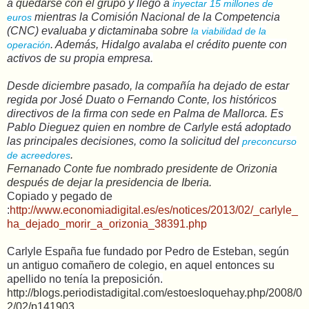
a
quedarse con el grupo
y llegó a
inyectar 15 millones de
mientras la Comisión Nacional de la Competencia
euros
(CNC) evaluaba y dictaminaba sobre
la viabilidad de la
. Además, Hidalgo avalaba el crédito puente con
operación
activos de su propia empresa.
Desde diciembre pasado, la compañía ha dejado de estar
regida por José Duato o Fernando Conte, los históricos
directivos de la firma con sede en Palma de Mallorca. Es
Pablo Dieguez quien en nombre de Carlyle está adoptado
las principales decisiones, como la solicitud del
preconcurso
.
de acreedores
Fernanado Conte fue nombrado presidente de Orizonia
después de dejar la presidencia de Iberia.
Copiado y pegado de
:
http://www.economiadigital.es/es/notices/2013/02/_carlyle_
ha_dejado_morir_a_orizonia_38391.php
Carlyle España fue fundado por Pedro de Esteban, según
un antiguo comañero de colegio, en aquel entonces su
apellido no tenía la preposición.
http://blogs.periodistadigital.com/estoesloquehay.php/2008/0
2/02/p141903