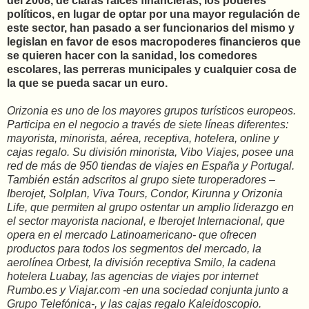
del 2008, de claras raíces financieras, los poderes
políticos, en lugar de optar por una mayor regulación de
este sector, han pasado a ser funcionarios del mismo y
legislan en favor de esos macropoderes financieros que
se quieren hacer con la sanidad, los comedores
escolares, las perreras municipales y cualquier cosa de
la que se pueda sacar un euro.
Orizonia es uno de los mayores grupos turísticos europeos.
Participa en el negocio a través de siete líneas diferentes:
mayorista, minorista, aérea, receptiva, hotelera, online y
cajas regalo. Su división minorista, Vibo Viajes, posee una
red de más de 950 tiendas de viajes en España y Portugal.
También están adscritos al grupo siete turoperadores –
Iberojet, Solplan, Viva Tours, Condor, Kirunna y Orizonia
Life, que permiten al grupo ostentar un amplio liderazgo en
el sector mayorista nacional, e Iberojet Internacional, que
opera en el mercado Latinoamericano- que ofrecen
productos para todos los segmentos del mercado, la
aerolínea Orbest, la división receptiva Smilo, la cadena
hotelera Luabay, las agencias de viajes por internet
Rumbo.es y Viajar.com -en una sociedad conjunta junto a
Grupo Telefónica-, y las cajas regalo Kaleidoscopio.