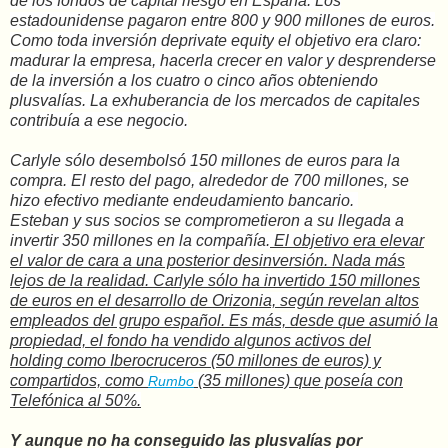
de los fondos de capital riesgo en España. Los
estadounidense pagaron entre 800 y 900 millones de euros.
Como toda inversión de
private equity
el objetivo era claro:
madurar la empresa, hacerla crecer en valor y desprenderse
de la inversión a los cuatro o cinco años obteniendo
plusvalías. La exhuberancia de los mercados de capitales
contribuía a ese negocio.
Carlyle sólo desembolsó 150 millones de euros para la
compra. El resto del pago, alrededor de 700 millones, se
hizo efectivo mediante endeudamiento bancario.
Esteban y sus socios se comprometieron a su llegada a
invertir 350 millones en la compañía.
El objetivo era elevar
el valor de cara a una posterior desinversión. Nada más
lejos de la realidad. Carlyle sólo ha invertido 150 millones
de euros en el desarrollo de Orizonia, según revelan altos
empleados del grupo español. Es más, desde que asumió la
propiedad, el fondo ha vendido algunos activos del
holding
como Iberocruceros (50 millones de euros) y
compartidos, como
(35 millones) que poseía con
Rumbo
Telefónica al 50%.
Y aunque no ha conseguido las plusvalías por