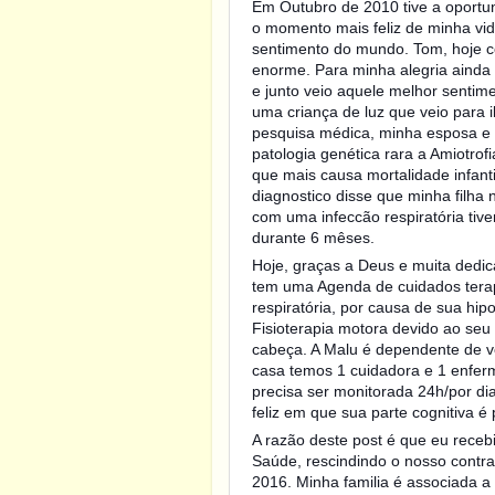
Em Outubro de 2010 tive a oportun
o momento mais feliz de minha vid
sentimento do mundo. Tom, hoje 
enorme. Para minha alegria ainda
e junto veio aquele melhor sentime
uma criança de luz que veio para
pesquisa médica, minha esposa e 
patologia genética rara a Amiotro
que mais causa mortalidade infant
diagnostico disse que minha filha
com uma infeccão respiratória tiv
durante 6 mêses.
Hoje, graças a Deus e muita dedic
tem uma Agenda de cuidados terapê
respiratória, por causa de sua hipo
Fisioterapia motora devido ao seu
cabeça. A Malu é dependente de v
casa temos 1 cuidadora e 1 enferm
precisa ser monitorada 24h/por di
feliz em que sua parte cognitiva é 
A razão deste post é que eu rece
Saúde, rescindindo o nosso contrat
2016. Minha familia é associada a