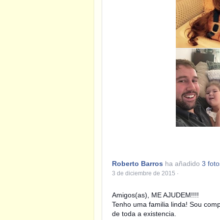
Roberto Barros
ha añadido
3 fot
3 de diciembre de 2015
·
Amigos(as), ME AJUDEM!!!!
Tenho uma familia linda! Sou compl
de toda a existencia.