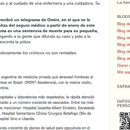
La here
ras y al cuidado de una enfermera y una cuidadora. Su
BLOG
recibió un telegrama de Omint, en el que se le
Blog d
liza del seguro médico a partir de enero de este
rama es una sentencia de muerte para su pequeña,
Blog de
gando a la gente que difunda su caso y pida a la
Blog d
scinda la póliza.
Blog d
Blog de
obviamente los crónicos no son rentables.
Blog d
Diario 
Mis as
ENTRA
DATOS
PERS