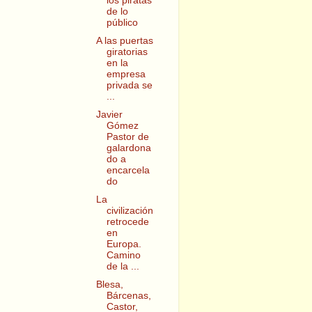
los piratas
de lo
público
A las puertas
giratorias
en la
empresa
privada se
...
Javier
Gómez
Pastor de
galardona
do a
encarcela
do
La
civilización
retrocede
en
Europa.
Camino
de la ...
Blesa,
Bárcenas,
Castor,