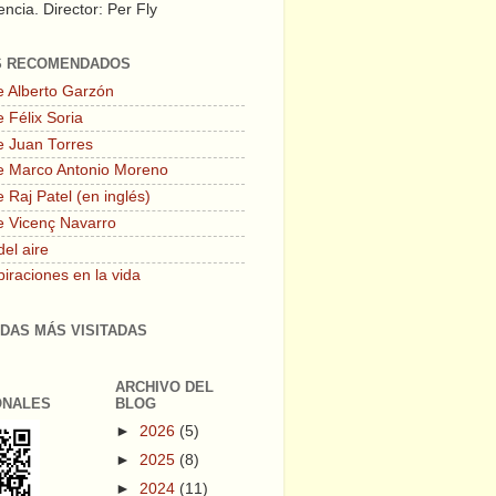
ncia. Director: Per Fly
S RECOMENDADOS
e Alberto Garzón
 Félix Soria
e Juan Torres
e Marco Antonio Moreno
 Raj Patel (en inglés)
e Vicenç Navarro
del aire
piraciones en la vida
DAS MÁS VISITADAS
ARCHIVO DEL
ONALES
BLOG
►
2026
(5)
►
2025
(8)
►
2024
(11)