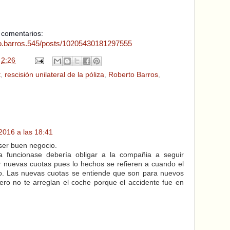
 comentarios:
to.barros.545/posts/10205430181297555
n
2:26
t
,
rescisión unilateral de la póliza
,
Roberto Barros
,
2016 a las 18:41
ser buen negocio.
ia funcionase debería obligar a la compañia a seguir
r nuevas cuotas pues lo hechos se refieren a cuando el
o. Las nuevas cuotas se entiende que son para nuevos
ro no te arreglan el coche porque el accidente fue en