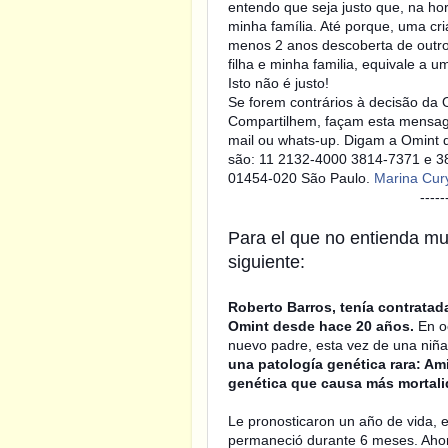
entendo que seja justo que, na ho
minha família. Até porque, uma cri
menos 2 anos descoberta de outro
filha e minha familia, equivale a 
Isto não é justo!
Se forem contrários à decisão da 
Compartilhem, façam esta mensagem
mail ou whats-up. Digam a Omint 
são: 11 2132-4000 3814-7371 e 3
01454-020 São Paulo.
Marina Cur
-----------------------
Para el que no entienda muy
siguiente:
Roberto Barros, tenía contratad
Omint desde hace 20 años.
En o
nuevo padre, esta vez de una niña
una patología genética rara: Ami
genética que causa más mortal
Le pronosticaron un año de vida, e
permaneció durante 6 meses. Ahor