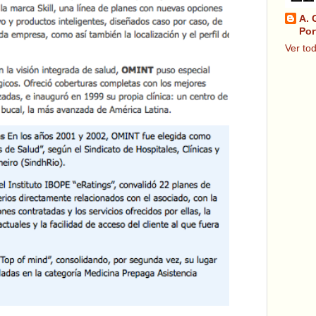
A. 
Por
Ver tod