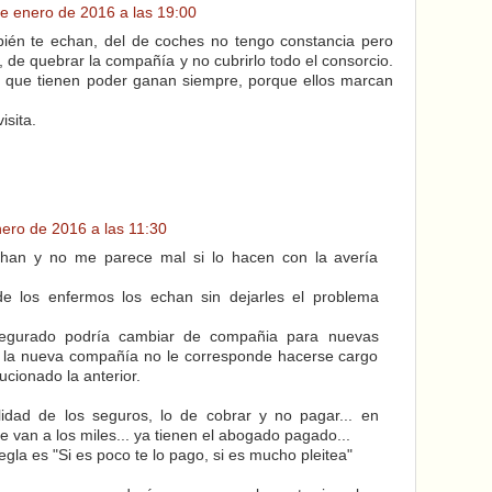
e enero de 2016 a las 19:00
bién te echan, del de coches no tengo constancia pero
, de quebrar la compañía y no cubrirlo todo el consorcio.
os que tienen poder ganan siempre, porque ellos marcan
isita.
ero de 2016 a las 11:30
chan y no me parece mal si lo hacen con la avería
e los enfermos los echan sin dejarles el problema
asegurado podría cambiar de compañia para nuevas
a la nueva compañía no le corresponde hacerse cargo
ucionado la anterior.
lidad de los seguros, lo de cobrar y no pagar... en
e van a los miles... ya tienen el abogado pagado...
gla es "Si es poco te lo pago, si es mucho pleitea"