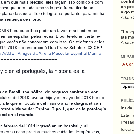
contri
ra em que mais preciso, eles façam isso comigo e com
en pro
ança que tem toda uma vida pela frente ficaria ao
algo m
 plano de saúde. Este telegrama, portanto, para minha
Adam 
uma sentença de morte.
OMINT. eu ouso lhes pedir um favor: manifestem-se.
"La le
 se espalhar pelas redes. E por telefone, carta, e-
las mo
que vocês não concordam com isso. Os telefones deles
Anacars
814-7918 e o endereço é Rua Franz Schubert,33 CEP
y
AAME - Amigos da Atrofia Muscular Espinhal
Marino
MI PA
---------------------
"A Con
 bien el portugués, la historia es la
TRANS
a en Brasil una póliza de seguros sanitarios con
ctubre del 2010 tuvo un hijo y en mayo del 2013 fue de
PELÍC
, a la que en octubre del mismo año
le diagnostican
Inside
otrofia Muscular Espinal Tipo 1, que es la patología
idad en el mundo.
Están 
Presagi
n febrero del 1014 ingresó en un hospital y allí
Idiocra
a en su casa precisa muchos cuidados terapéuticos,