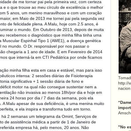
idade de me tornar pai pela primeira vez, com certeza
a e o que trouxe ao meu círculo de excelência o melhor
com 5 anos, um menino maravilhoso e com um coração
 maior, em Maio de 2013 me tornei pai pela segunda vez
nto de felicidade plena. A Malu, hoje com 2.5 anos, é
 iluminar o mundo. Em Outubro de 2013, depois de muita
eu recebemos o diagnóstico que minha filha tinha uma
fia Muscular Espinhal Tipo 1 (AME1), a doença genética
il no mundo. O Dr. responsável por nos passar o
 não chegaria a 1 ano de idade. E em Fevereiro de 2014
emos que interná-la em CTI Pediátrica por onde ficamos
ação minha filha esta em casa e estável, mas para isso
uticos intensa: 2 sessões diárias de Fisioterapia
Tomad
tonia significativa + 1 sessão diária de fono e
http:/
 déficit motor na qual não consegue sustentar nem a
nacion
entilação não invasiva ao menos 18h/por dia e hoje em
eira 24 horas por dia / 7 dias da semana, pois ela
“Dame 
a. A Malu apesar de sua deficiência, é uma menina muito
import
perfeita, e ela inspira e transforma tudo em torno.
Amsche
bi há 2 semanas um telegrama da Omint, Serviços de
o de assistência médica a partir de 1 de Janeiro de
"No es
 referida empresa há, pelo menos, 20 anos. Não