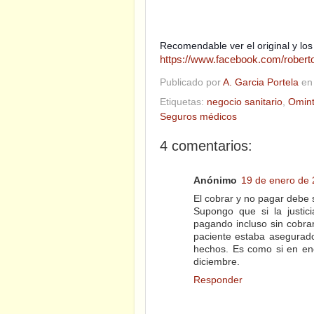
Recomendable ver el original y los
https://www.facebook.com/rober
Publicado por
A. Garcia Portela
e
Etiquetas:
negocio sanitario
,
Omin
Seguros médicos
4 comentarios:
Anónimo
19 de enero de 
El cobrar y no pagar debe 
Supongo que si la justic
pagando incluso sin cobra
paciente estaba asegurad
hechos. Es como si en ene
diciembre.
Responder