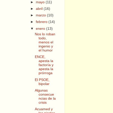
►
mayo
(11)
►
abril
(16)
►
marzo
(10)
►
febrero
(14)
▼
enero
(13)
Nos lo roban
todo,
menos el
ingenio y
el humor
ENCE,
apesta la
factoría y
apesta la
prórroga
El PSOE,
bipolar
Algunas
consecue
ncias de la
crisis
Acuamed y