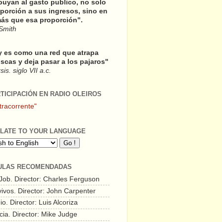
buyan al gasto publico, no solo
porción a sus ingresos, sino en
ás que esa proporción".
Smith
y es como una red que atrapa
scas y deja pasar a los pajaros"
is. siglo VII a.c.
RTICIPACIÓN EN RADIO OLEIROS
tracorrente"
LATE TO YOUR LANGUAGE
ULAS RECOMENDADAS
 Job. Director: Charles Ferguson
vivos. Director: John Carpenter
o. Director: Luis Alcoriza
cia. Director: Mike Judge