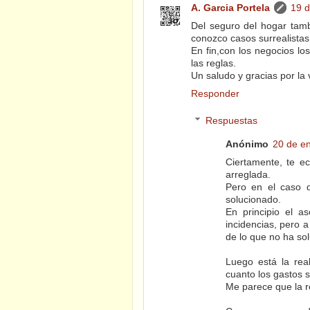
A. Garcia Portela
19 d
Del seguro del hogar tam
conozco casos surrealistas
En fin,con los negocios l
las reglas.
Un saludo y gracias por la v
Responder
Respuestas
Anónimo
20 de en
Ciertamente, te e
arreglada.
Pero en el caso d
solucionado.
En principio el 
incidencias, pero 
de lo que no ha sol
Luego está la rea
cuanto los gastos s
Me parece que la re