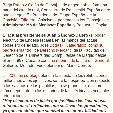
Borja Prado y Colón de Carvaja
l, de origen noble, formaba
parte del círculo real, Consejero de Rothschild España entre
otros cargos ​ Es Presidente del Grupo Español de la
Comisión Trilateral
. Asimismo, pertenece a los Consejos de
Administración de Mediaset España
,​ y Peninsula Capital.
El actual presidente es Juan Sánchez-Calero
(el poder
ejecutivo de Endesa recaerá en las manos del actual
consejero delegado,
José Bogas
).
Catedrático, como su
padre Fernando,
de
Derecho Mercantil
de la Facultad de
Derecho de la Universidad Complutense de Madrid desde
el año 1997. Casado
con una sobrina de la hija del General
Gutiérrez Mellado. Fue defensor de Mario Conde.
En 2015 en su blog
defendía la subida de las retribuciones
millonarias a los ejecutivos, sobre la desproporción respecto
a los salarios de las plantillas, no se pronunció, ni sobre
cómo repercute en los usuarios de las eléctricas semejantes
retribuciones:
"Hay elementos de juicio que justifican las "cuantiosas
retribuciones" ordinarias que se llevan los presidentes,
ya que considera que su nivel de responsabilidad en la