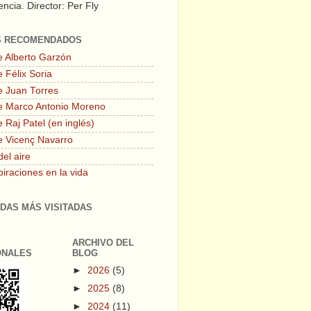
ncia. Director: Per Fly
S RECOMENDADOS
e Alberto Garzón
 Félix Soria
e Juan Torres
e Marco Antonio Moreno
 Raj Patel (en inglés)
e Vicenç Navarro
del aire
piraciones en la vida
DAS MÁS VISITADAS
ARCHIVO DEL
ONALES
BLOG
►
2026
(5)
►
2025
(8)
►
2024
(11)