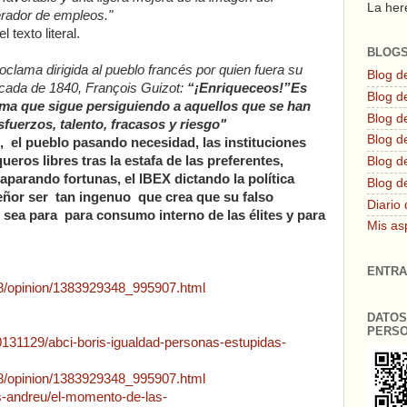
La here
rador de empleos."
 texto literal.
BLOG
clama dirigida al pueblo francés por quien fuera su
Blog d
écada de 1840, François Guizot:
“¡Enriqueceos!”Es
Blog de
igma que sigue persiguiendo a aquellos que se han
Blog d
sfuerzos, talento, fracasos y riesgo"
Blog d
 el pueblo pasando necesidad, las instituciones
eros libres tras la estafa de las preferentes,
Blog de
parando fortunas, el IBEX dictando la política
Blog d
ñor ser tan ingenuo que crea que su falso
Diario 
 sea para para consumo interno de las élites y para
Mis as
ENTRA
/08/opinion/1383929348_995907.html
DATOS
PERS
20131129/abci-boris-igualdad-personas-estupidas-
/08/opinion/1383929348_995907.html
us-andreu/el-momento-de-las-