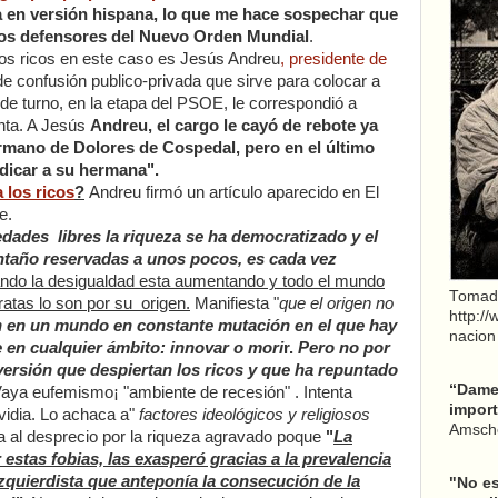
a en versión hispana, lo que me hace sospechar que
e los defensores del Nuevo Orden Mundial
.
los ricos en este caso es Jesús Andreu
, presidente de
de confusión publico-privada que sirve para colocar a
o de turno, en la etapa del PSOE, le correspondió a
nta. A Jesús
Andreu, el cargo le cayó de rebote ya
rmano de Dolores de Cospedal, pero en el último
dicar a su hermana".
 los ricos
?
Andreu firmó un artículo aparecido en El
e.
edades libres la riqueza se ha democratizado y el
ntaño reservadas a unos pocos, es cada vez
ndo la desigualdad esta aumentando y todo el mundo
Tomad
ratas lo son por su origen.
Manifiesta "
que el origen no
http:/
 en un mundo en constante mutación en el que hay
nacion
 en cualquier ámbito: innovar o mori
r.
Pero no por
versión que despiertan los ricos y que ha repuntado
“Dame 
aya eufemismo¡ "ambiente de recesión" . Intenta
import
nvidia. Lo achaca a"
factores ideológicos y religiosos
Amsche
pa al desprecio por la riqueza agravado poque
"
La
estas fobias, las exasperó gracias a la prevalencia
quierdista que anteponía la consecución de la
"No es