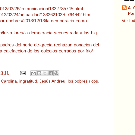
A. 
2012/03/26/comunicacion/1332785745.html
Por
ca/2012/03/24/actualidad/1332621039_764942.html
-para-pobres/2013/12/13/la-democracia-como-
Ver tod
n/luisa-lores/la-democracia-secuestrada-y-las-big-
l
/padres-del-norte-de-grecia-rechazan-donacion-del-
a-calefaccion-de-los-colegios-cerrados-por-frio/
n
0:11
 Carolina
,
ingratitud
,
Jesús Andreu
,
los pobres ricos
,