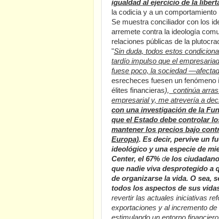
igualdad al ejercicio de la libert
la codicia y a un comportamient
Se muestra conciliador con los ide
arremete contra la ideología comu
relaciones públicas de la plutocr
"
Sin duda, todos estos condicion
tardío impulso que el empresari
fuese poco, la sociedad —afecta
esrecheces fuesen un fenómeno i
élites financieras
),
continúa arrast
empresarial y, me atrevería a deci
con una investigación de la F
que el Estado debe controlar lo
mantener los precios bajo cont
Europa)
. Es decir, pervive un 
ideológico y una especie de mi
Center, el 67%
d
e los ciudadano
que nadie viva desprotegido a
de organizarse la vida. O sea, 
todos los aspectos de sus vidas
revertir las actuales iniciativas 
exportaciones y al incremento de
estimulando un entorno financiero