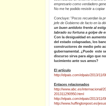
empresario como verdadero gene
No me he podido resistir a copiar el
Concluye: "
Pocos recuerdan la pro
jefe de Gobierno de facto en la d
un buen antídoto frente al est
labrado su fortuna a golpe de e
Con la desigualdad en aumento,
del estado colapsadas, los banqu
constructores de medio pelo aca
gubernamental. ¿Puede este se
discurso sirva para algo que no
lucimiento ante sus amos?
El artículo
http://elpais.com/elpais/2013/11
Enlaces relacionados
http://www.abc.es/internacional/
201311290950.html
http://elpais.com/elpais/2013/11
http://www.huffingtonpost.es/jes