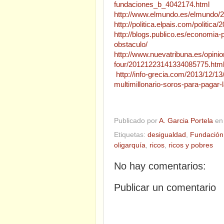
fundaciones_b_4042174.html
http://www.elmundo.es/elmundo/
http://politica.elpais.com/politi
http://blogs.publico.es/economia
obstaculo/
http://www.nuevatribuna.es/opinio
four/20121223141334085775.htm
http://info-grecia.com/2013/12/13
multimillonario-soros-para-pagar-l
Publicado por
A. Garcia Portela
e
Etiquetas:
desigualdad
,
Fundación
oligarquía
,
ricos
,
ricos y pobres
No hay comentarios:
Publicar un comentario