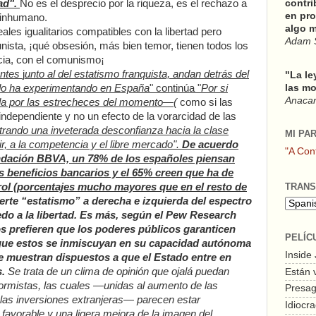
ad".
No es el desprecio por la riqueza, es el rechazo a
contri
en pro
o inhumano.
algo m
ales igualitarios compatibles con la libertad pero
Adam 
nista, ¡qué obsesión, más bien temor, tienen todos los
acia, con el comunismo¡
antes
j
unto al del estatismo franquista, andan detrás del
"La le
ado ha experimentando en España
" continúa "
Por si
las mo
Anacars
da por las estrecheces del momento—
(
como si las
ndependiente y no un efecto
de la vorarcidad de las
rando una inveterada desconfianza hacia la clase
MI PA
r, a la competencia y el libre mercado".
De acuerdo
"A Con
undación BBVA, un 78% de los españoles piensan
s beneficios bancarios y el 65% creen que ha de
TRANS
rol (porcentajes mucho mayores que en el resto de
fuerte “estatismo” a derecha e izquierda del espectro
edo a la libertad. Es más, según el Pew Research
s prefieren que los poderes públicos garanticen
PELÍC
 que estos se inmiscuyan en su capacidad autónoma
Inside
se muestran dispuestos a que el Estado entre en
.
Se trata de un clima de opinión que ojalá puedan
Están 
reformistas, las cuales —unidas al aumento de las
Presagi
 las inversiones extranjeras— parecen estar
Idiocra
 favorable y una ligera mejora de la imagen del