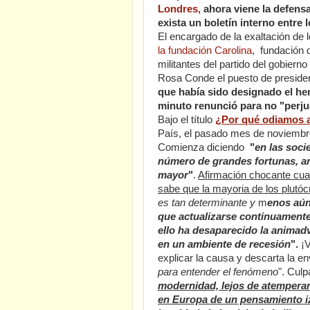
Londres,
ahora viene la defens
exista un boletín interno entr
El encargado de la exaltación de 
la fundación Carolina
, fundación 
militantes del partido del gobiern
Rosa Conde el puesto de preside
que había sido designado el he
minuto renunció para no "perju
Bajo el título
¿Por qué odiamos a
País, el pasado mes de noviembr
Comienza diciendo
"
en las soci
número de grandes fortunas, a
mayor
"
.
Afirmación chocante cua
sabe que la mayoria de los plutóc
es tan determinante y
m
enos aún
que actualizarse continuamente
ello ha desaparecido la animad
en un ambiente de recesión
".
¡V
explicar la causa y descarta la e
para entender el fenómeno
". Cul
modernidad, lejos de atemperar 
en Europa de un pensamiento iz