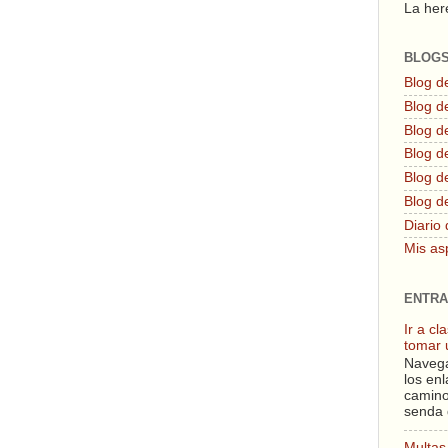
La here
BLOG
Blog d
Blog de
Blog d
Blog d
Blog de
Blog d
Diario 
Mis as
ENTRA
Ir a c
tomar 
Navega
los enl
camino
senda 
Multas 