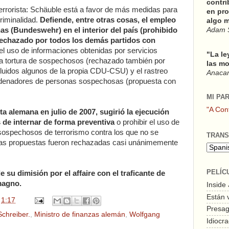
contri
terrorista: Schäuble está a favor de más medidas para
en pro
criminalidad.
Defiende, entre otras cosas, el empleo
algo m
s (Bundeswehr) en el interior del país (prohibido
Adam 
rechazado por todos los demás partidos con
 el uso de informaciones obtenidas por servicios
"La le
 la tortura de sospechosos (rechazado también por
las mo
ncluidos algunos de la propia CDU-CSU) y el rastreo
Anacars
 ordenadores de personas sospechosas (propuesta con
MI PA
"A Con
ta alemana en julio de 2007, sugirió la ejecución
s de internar de forma preventiva
o prohibir el uso de
 sospechosos de terrorismo contra los que no se
TRANS
tas propuestas fueron rechazadas casi unánimemente
PELÍC
e su dimisión por el affaire con el traficante de
omagno.
Inside
Están 
n
1:17
Presagi
Schreiber.
,
Ministro de finanzas alemán
,
Wolfgang
Idiocra