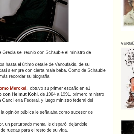
VERG
e Grecia se reunió con Schäuble el ministro de
 hasta el último detalle de Vanoufakis, de su
 casi siempre con cierta mala baba. Como de Schäuble
más recordar su biografía.
como Merckel
,
obtuvo su primer escaño en e1
o con Helmut Kohl
, de 1984 a 1991, primero ministro
 Cancillería Federal, y luego ministro federal del
 la opinión pública le señalaba como sucesor de
or, un perturbado mental le disparó, dejándole
a de ruedas para el resto de su vida.