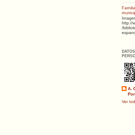
Famili
munici
Imagen
http:/
/biblio
espanol
DATOS
PERS
A. 
Por
Ver tod