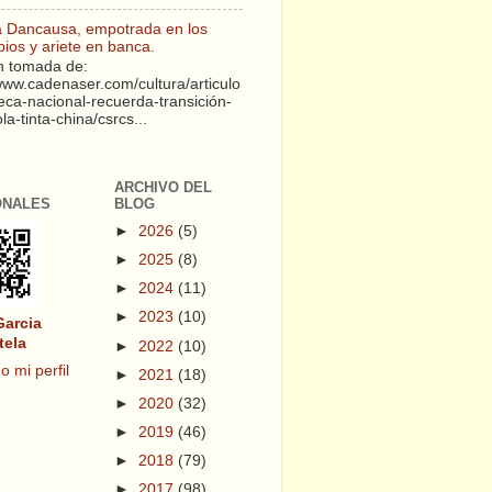
a Dancausa, empotrada en los
pios y ariete en banca.
 tomada de:
/www.cadenaser.com/cultura/articulo
teca-nacional-recuerda-transición-
a-tinta-china/csrcs...
ARCHIVO DEL
ONALES
BLOG
►
2026
(5)
►
2025
(8)
►
2024
(11)
►
2023
(10)
Garcia
tela
►
2022
(10)
o mi perfil
►
2021
(18)
►
2020
(32)
►
2019
(46)
►
2018
(79)
►
2017
(98)