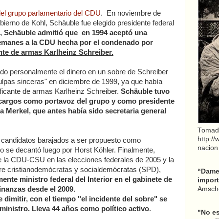
el grupo parlamentario del CDU
. En noviembre de
bierno de Kohl, Schäuble fue elegido presidente federal
0, Schäuble admitió que en 1994 aceptó una
emanes a la CDU hecha por el condenado por
ante de armas Karlheinz Schreiber.
ido personalmente el dinero en un sobre de Schreiber
culpas sinceras" en diciembre de 1999, ya que había
aficante de armas Karlheinz Schreiber.
Schäuble tuvo
 cargos como portavoz del grupo y como presidente
a Merkel, que antes había sido secretaria general
Tomad
http:/
 candidatos barajados a ser propuesto como
nacion
do se decantó luego por Horst Köhler. Finalmente,
de la CDU-CSU en las elecciones federales de 2005 y la
ntre cristianodemócratas y socialdemócratas (SPD),
“Dame 
te ministro federal del Interior en el gabinete de
import
finanzas desde el 2009.
Amsche
dimitir, con el tiempo "el incidente del sobre" se
ministro. Lleva 44 años como político activo
.
"No es