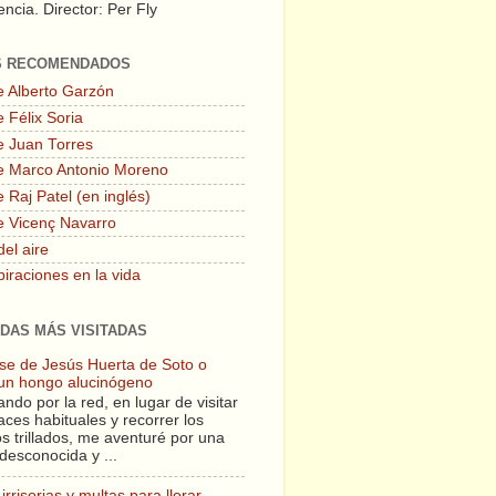
ncia. Director: Per Fly
S RECOMENDADOS
e Alberto Garzón
 Félix Soria
e Juan Torres
e Marco Antonio Moreno
 Raj Patel (en inglés)
e Vicenç Navarro
del aire
piraciones en la vida
DAS MÁS VISITADAS
lase de Jesús Huerta de Soto o
un hongo alucinógeno
ndo por la red, en lugar de visitar
aces habituales y recorrer los
s trillados, me aventuré por una
desconocida y ...
irrisorias y multas para llorar