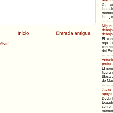
Con la
la cri
menos 
la legi
Miguel
debajo 
Inicio
Entrada antigua
debajo 
El can
repres
(Atom)
con ne
del Es
Antoni
prefer
El nom
figura 
Blesa q
de Mad
Javier
apoyo 
Decía 
Ecuado
son el 
moment