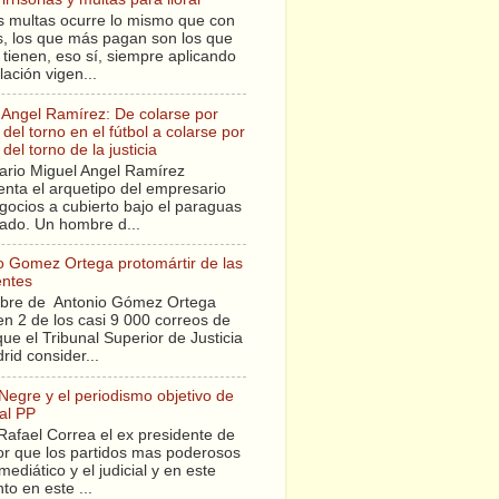
s multas ocurre lo mismo que con
sis, los que más pagan son los que
tienen, eso sí, siempre aplicando
slación vigen...
 Angel Ramírez: De colarse por
del torno en el fútbol a colarse por
del torno de la justicia
ario Miguel Angel Ramírez
enta el arquetipo del empresario
gocios a cubierto bajo el paraguas
tado. Un hombre d...
o Gomez Ortega protomártir de las
entes
bre de Antonio Gómez Ortega
en 2 de los casi 9 000 correos de
ue el Tribunal Superior de Justicia
rid consider...
 Negre y el periodismo objetivo de
al PP
Rafael Correa el ex presidente de
r que los partidos mas poderosos
mediático y el judicial y en este
o en este ...