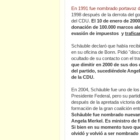
En 1991 fue nombrado portavoz d
1998 después de la derrota del go
del CDU.
El 10 de enero de 200
donación de 100.000 marcos al
evasión de impuestos y
trafic
Schäuble declaró que había recib
en su oficina de Bonn. Pidió "dis
ocultado de su contacto con el tr
que dimitir en 2000 de sus dos
del partido, sucediéndole Angel
de la CDU.
En 2004, Schäuble fue uno de los
Presidente Federal, pero su parti
después de la apretada victoria 
formación de la gran coalición e
Schäuble fue nombrado nuevamen
Angela Merkel. Es ministro de 
Si bien en su momento tuvo que 
olvidó y volvió a ser nombrado 