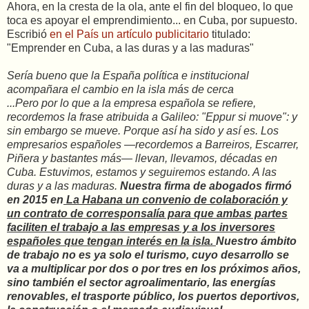
Ahora, en la cresta de la ola, ante el fin del bloqueo, lo que
toca es apoyar el emprendimiento... en Cuba, por supuesto.
Escribió
en el País un artículo publicitario
titulado:
"Emprender en Cuba, a las duras y a las maduras"
Sería bueno que la España política e institucional
acompañara el cambio en la isla más de cerca
...Pero por lo que a la empresa española se refiere,
recordemos la frase atribuida a Galileo: "Eppur si muove": y
sin embargo se mueve. Porque así ha sido y así es. Los
empresarios españoles —recordemos a Barreiros, Escarrer,
Piñera y bastantes más— llevan, llevamos, décadas en
Cuba. Estuvimos, estamos y seguiremos estando. A las
duras y a las maduras.
Nuestra firma de abogados firmó
en 2015 en
La Habana un convenio de colaboración y
un contrato de corresponsalía para que ambas partes
faciliten el trabajo a las empresas y a los inversores
españoles que tengan interés en la isla.
Nuestro ámbito
de trabajo no es ya solo el turismo, cuyo desarrollo se
va a multiplicar por dos o por tres en los próximos años,
sino también el sector agroalimentario, las energías
renovables, el trasporte público, los puertos deportivos,