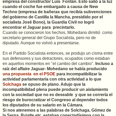
empresa del constructor Luis Fontán. Ésto salió a la luz
cuando el coche fue embargado a causa de New
Techno (empresa de bañeras que recibía subvenciones
del gobierno de Castilla la Mancha, presidido por el
socialista José Bono), la Guardia Civil no logró
encontrar el Jaguar para precintarlo.
Cuando se conocieron los hechos, Mohedano dimitió como
secretario general del Grupo Socialista, pero no de
diputado. Aunque no volvió a presentarse.
En el Partido Socialista entonces, se produjo un cisma entre
sus defensores y sus detractores, ocupados como estaban
en aquellos momentos en "el cambio del cambio".
Incluso a
raíz del affaire Jaguar- Mohedano se había producido
una propuesta en el PSOE
para incompatibilizar la
actividad parlamentaria con otra actividad a lo que
Solchaga
se opuso de plano. Adujo que la
incompatibilidad plena puede producir un aislamiento
con la sociedad que no es deseable y que se correría el
riesgo de burocratizar el Congreso al depender todos
los diputados de su salario en la Cámara.
Si nos atenemos a las palabras de Solchaga, Gómez de
la Serna, Pujalte etc, estaban conectadísimos con la