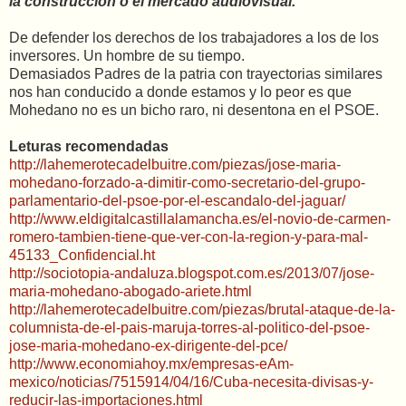
la construcción o el mercado audiovisual.
De defender los derechos de los trabajadores a los de los
inversores. Un hombre de su tiempo.
Demasiados Padres de la patria con trayectorias similares
nos han conducido a donde estamos y lo peor es que
Mohedano no es un bicho raro, ni desentona en el PSOE.
Leturas recomendadas
http://lahemerotecadelbuitre.com/piezas/jose-maria-
mohedano-forzado-a-dimitir-como-secretario-del-grupo-
parlamentario-del-psoe-por-el-escandalo-del-jaguar/
http://www.eldigitalcastillalamancha.es/el-novio-de-carmen-
romero-tambien-tiene-que-ver-con-la-region-y-para-mal-
45133_Confidencial.ht
http://sociotopia-andaluza.blogspot.com.es/2013/07/jose-
maria-mohedano-abogado-ariete.html
http://lahemerotecadelbuitre.com/piezas/brutal-ataque-de-la-
columnista-de-el-pais-maruja-torres-al-politico-del-psoe-
jose-maria-mohedano-ex-dirigente-del-pce/
http://www.economiahoy.mx/empresas-eAm-
mexico/noticias/7515914/04/16/Cuba-necesita-divisas-y-
reducir-las-importaciones.html