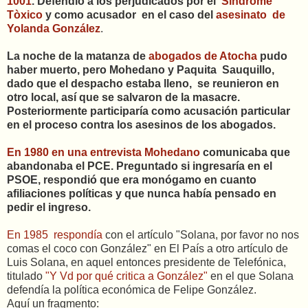
1001
. Defendió a los perjudicados por el
Síndrome
Tòxico
y como acusador en el caso del
asesinato de
Yolanda González
.
La noche de la matanza de
abogados de Atocha
pudo
haber muerto, pero Mohedano y Paquita Sauquillo,
dado que el despacho estaba lleno, se reunieron en
otro local, así que se salvaron de la masacre.
Posteriormente participaría como acusación particular
en el proceso contra los asesinos de los abogados.
En 1980 en una entrevista Mohedano
comunicaba que
abandonaba el PCE. Preguntado si ingresaría en el
PSOE, respondió que era monógamo en cuanto
afiliaciones políticas y que nunca había pensado en
pedir el ingreso.
En 1985 respondía
con el artículo "Solana, por favor no nos
comas el coco con González" en El País a otro artículo de
Luis Solana, en aquel entonces presidente de Telefónica,
titulado
"Y Vd por qué critica a González"
en el que Solana
defendía la política económica de Felipe González.
Aquí un fragmento: