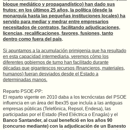
bloque mediático y propagandístico) han dado sus
frutos: en los últimos 25 años, la política (desde la
monarquía hasta las pequeñas instituciones locales) ha
servido para mediar y medrar entre empresarios
necesitados de contratos, facilitando adjudicaciones,
licencias, recalificaciones, favores, fusiones, tanto
dentro como fuera del país
.
Si apuntamos a la acumulación primigenia que ha resultado
en esta capacidad intermediaria, veremos cómo los
diferentes gobiernos de turno han facilitado durante
décadas que gigantescos recursos (financieros, materiales,
humanos) fueran desviados desde el Estado a
determinadas manos.
Reparto PSOE-PP:
El reparto vigente en 2010 daba a los tecnócratas del PSOE
influencia en un área del Ibex35 que incluía a las antiguas
empresas públicas (Telefónica, Repsol, Endesa), las
participadas por el Estado (Red Eléctrica o Enagás) y el
Banco Santander, al cual benefició en los años 90
(concurso mediante) con la adjudicación de un Banesto