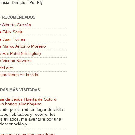
ncia. Director: Per Fly
S RECOMENDADOS
e Alberto Garzón
 Félix Soria
e Juan Torres
e Marco Antonio Moreno
 Raj Patel (en inglés)
e Vicenç Navarro
del aire
piraciones en la vida
DAS MÁS VISITADAS
lase de Jesús Huerta de Soto o
un hongo alucinógeno
ndo por la red, en lugar de visitar
aces habituales y recorrer los
s trillados, me aventuré por una
desconocida y ...
irrisorias y multas para llorar