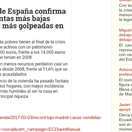
Con la
la cri
menos 
la legi
Miguel
debajo 
debajo 
El can
repres
con ne
del Es
Antoni
prefer
El nom
figura 
Blesa q
de Mad
Javier
apoyo 
Decía 
vienda/2017-03-03/record-lujo-madrid-casas-vendidas-
Ecuado
son el 
moment
m=social&utm_campaign=ECDiarioManual