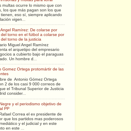
s multas ocurre lo mismo que con
sis, los que más pagan son los que
tienen, eso sí, siempre aplicando
slación vigen...
 Angel Ramírez: De colarse por
del torno en el fútbol a colarse por
del torno de la justicia
ario Miguel Angel Ramírez
enta el arquetipo del empresario
gocios a cubierto bajo el paraguas
tado. Un hombre d...
o Gomez Ortega protomártir de las
entes
bre de Antonio Gómez Ortega
en 2 de los casi 9 000 correos de
ue el Tribunal Superior de Justicia
rid consider...
 Negre y el periodismo objetivo de
al PP
Rafael Correa el ex presidente de
r que los partidos mas poderosos
mediático y el judicial y en este
o en este ...