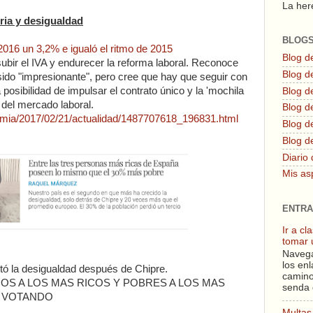
La here
ria y desigualdad
BLOG
016 un 3,2% e igualó el ritmo de 2015
Blog d
ubir el IVA y endurecer la reforma laboral. Reconoce
Blog de
sido "impresionante", pero cree que hay que seguir con
 posibilidad de impulsar el contrato único y la 'mochila
Blog d
d del mercado laboral.
Blog d
omia/2017/02/21/actualidad/1487707618_196831.html
Blog de
Blog d
Diario 
Mis as
ENTRA
Ir a c
tomar 
Navega
los enl
 la desigualdad después de Chipre.
camino
OS A LOS MAS RICOS Y POBRES A LOS MAS
senda 
N VOTANDO
Multas 