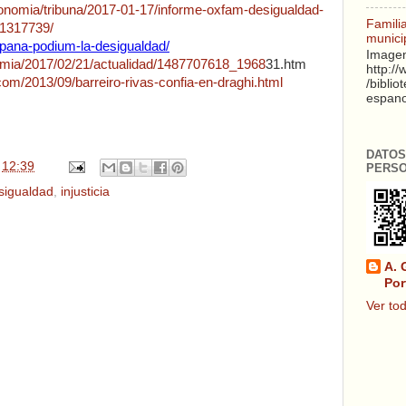
economia/tribuna/2017-01-17/informe-oxfam-desigualdad-
Famili
_1317739/
munici
pana-podium-la-desigualdad/
Imagen
omia/2017/02/21/actualidad/1487707618_1968
31.htm
http:/
com/2013/09/barreiro-rivas-confia-en-draghi.html
/biblio
espanol
DATOS
n
12:39
PERS
sigualdad
,
injusticia
A. 
Por
Ver tod