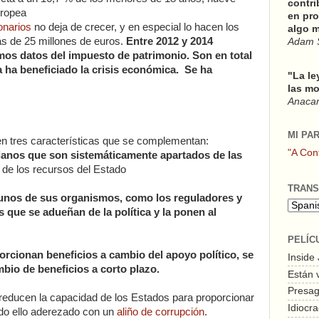
contri
uropea
en pro
onarios
no deja de crecer, y en especial lo hacen los
algo m
ás de 25 millones de euros.
Entre 2012 y 2014
Adam 
os datos del impuesto de patrimonio. Son en total
 ha beneficiado la crisis económica. Se ha
"La le
las mo
Anacars
MI PA
n tres características que se complementan:
"A Con
danos que son sistemáticamente apartados de las
 y de los recursos del Estado
TRANS
gunos de sus organismos, como los reguladores y
s que se adueñan de la política y la ponen al
PELÍC
orcionan beneficios a cambio del apoyo político, se
Inside
bio de beneficios a corto plazo.
Están 
Presagi
 reducen la capacidad de los Estados para proporcionar
Idiocra
do ello aderezado con un
aliño de corrupción
.