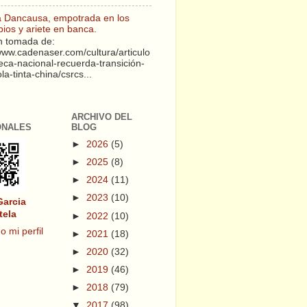
a Dancausa, empotrada en los
pios y ariete en banca.
 tomada de:
/www.cadenaser.com/cultura/articulo
teca-nacional-recuerda-transición-
a-tinta-china/csrcs...
ARCHIVO DEL
ONALES
BLOG
►
2026
(5)
►
2025
(8)
►
2024
(11)
►
2023
(10)
Garcia
tela
►
2022
(10)
o mi perfil
►
2021
(18)
►
2020
(32)
►
2019
(46)
►
2018
(79)
▼
2017
(98)