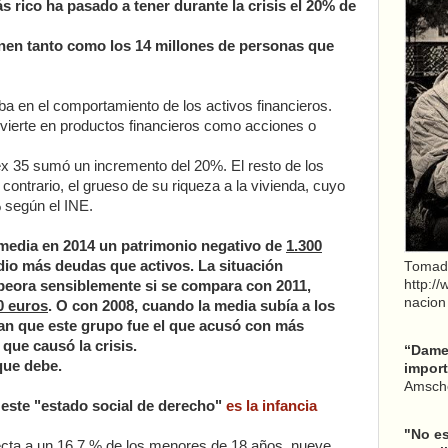
 rico ha pasado a tener durante la crisis el 20% de
enen tanto como los 14 millones de personas que
ba en el comportamiento de los activos financieros.
ierte en productos financieros como acciones o
ex 35 sumó un incremento del 20%. El resto de los
contrario, el grueso de su riqueza a la vivienda, cuyo
 según el INE.
media en 2014 un patrimonio negativo de
1.300
dio más deudas que activos. La situación
Tomad
http:/
peora sensiblemente si se compara con 2011,
nacion
0 euros
. O con 2008, cuando la media subía a los
can que este grupo fue el que acusó con más
 que causó la crisis.
“Dame 
 que debe.
import
Amsche
 este "estado social de derecho"
es la infancia
"No es
ecta a un 16,7 % de los menores de 18 años, nueve