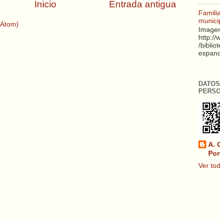
Inicio
Entrada antigua
Famili
munici
(Atom)
Imagen
http:/
/biblio
espanol
DATOS
PERS
A. 
Por
Ver tod