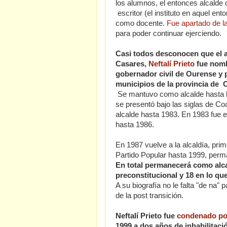
los alumnos, el entonces alcalde d
escritor (el instituto en aquel ent
como docente.
Fue apartado de l
para poder continuar ejerciendo.
Casi todos desconocen que el a
Casares,
Neftalí Prieto
fue nomb
gobernador civil de Ourense y
municipios de la provincia de 
Se mantuvo como alcalde hasta la
se presentó bajo las siglas de C
alcalde hasta 1983. En 1983 fue
hasta 1986.
En 1987 vuelve a la alcaldía, prim
Partido Popular hasta 1999, perma
En total permanecerá como alca
preconstitucional y 18 en lo 
A su biografía no le falta "de na" 
de la post transición.
Neftalí Prieto fue
condenado por
1999 a dos años de inhabilitaci