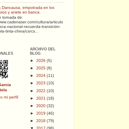
a Dancausa, empotrada en los
pios y ariete en banca.
 tomada de:
/www.cadenaser.com/cultura/articulo
teca-nacional-recuerda-transición-
a-tinta-china/csrcs...
ARCHIVO DEL
ONALES
BLOG
►
2026
(5)
►
2025
(8)
►
2024
(11)
►
2023
(10)
Garcia
tela
►
2022
(10)
o mi perfil
►
2021
(18)
►
2020
(32)
►
2019
(46)
►
2018
(79)
▼
2017
(98)