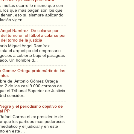
s multas ocurre lo mismo que con
sis, los que más pagan son los que
tienen, eso sí, siempre aplicando
slación vigen...
 Angel Ramírez: De colarse por
del torno en el fútbol a colarse por
del torno de la justicia
ario Miguel Angel Ramírez
enta el arquetipo del empresario
gocios a cubierto bajo el paraguas
tado. Un hombre d...
o Gomez Ortega protomártir de las
entes
bre de Antonio Gómez Ortega
en 2 de los casi 9 000 correos de
ue el Tribunal Superior de Justicia
rid consider...
 Negre y el periodismo objetivo de
al PP
Rafael Correa el ex presidente de
r que los partidos mas poderosos
mediático y el judicial y en este
o en este ...