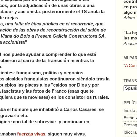
contri
cos, por la adjudicación de unas obras a una
en pro
dador y accionista. posteriormente el TS anula la
algo m
de orejas.
Adam 
ia,
una falta de ética pública en el recurrente, que
ación de las obras de reconstrucción del salón de
"La le
e Viana do Bolo a Presem Galicia Constructora SA,
las mo
ra accionista"
Anacars
d nos puede ayudar a comprender lo que está
MI PA
ubieron al carro de la Transición mientras la
"A Con
.
ientes: franquismo, política y negocios.
los alcaldes franquistas continuaron siéndolo tras la
TRANS
pueblos las placas a los "caídos por Dios y por
 fascistas y las fotos de Franco (esas que te
uiera que te movieses) en los consistorios rurales.
PELÍC
taba el hombre que inhabilitó a Carlos Casares, se
Inside
raviarlo etc.
Están 
igiere con tal de sobrevivir y continuar en
Presagi
Idiocra
llamaban
fuerzas vivas
, siguen muy vivas.