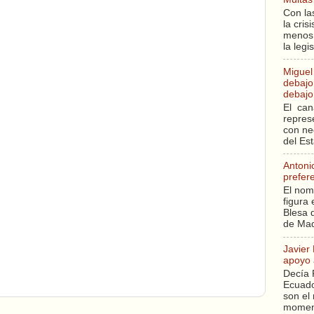
Con la
la cri
menos 
la legi
Miguel
debajo 
debajo 
El can
repres
con ne
del Es
Antoni
prefer
El nom
figura 
Blesa q
de Mad
Javier
apoyo 
Decía 
Ecuado
son el 
moment