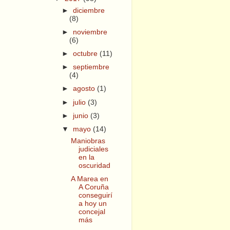
►
diciembre
(8)
►
noviembre
(6)
►
octubre
(11)
►
septiembre
(4)
►
agosto
(1)
►
julio
(3)
►
junio
(3)
▼
mayo
(14)
Maniobras
judiciales
en la
oscuridad
A Marea en
A Coruña
conseguirí
a hoy un
concejal
más