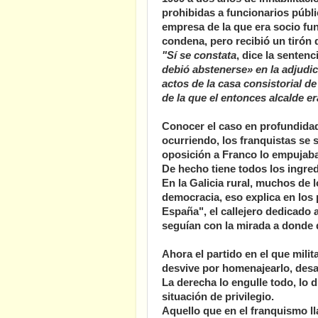
prohibidas a funcionarios públi
empresa de la que era socio fun
condena, pero recibió un tirón 
"Sí se constata
, dice la sentenc
debió abstenerse» en la adjudic
actos de la casa consistorial d
de la que el entonces alcalde e
Conocer el caso en profundida
ocurriendo, los franquistas se s
oposición a Franco lo empujaba
De hecho tiene todos los ingred
En la Galicia rural, muchos de 
democracia, eso explica en los 
España", el callejero dedicado a
seguían con la mirada a donde q
Ahora el partido en el que mili
desvive por homenajearlo, desag
La derecha lo engulle todo, lo d
situación de privilegio.
Aquello que en el franquismo 