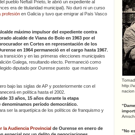
el pueblo Neftalí Prieto, le abrió un expediente al
onces era de titularidad municipal). No duró ni un curso
a profesión
en Galicia y tuvo que emigrar al País Vasco
lcalde máximo impulsor del expediente contra
rado alcalde de Viana do Bolo en 1963 por el
 procurador en
Cortes en representación de los
Ourense en 1964 permaneció en el cargo hasta 1967.
 transición y en las primeras elecciones municipales
oalición Galega, resultando electo. Permaneció como
 elegido diputado por Ourense puesto que mantuvo
Tomad
http:/
ero bajo las siglas de AP y posteriormente con el
nacion
necerá en política hasta el 2002.
lde 33 años, 15 años durante la etapa
que denominamos período democrático.
“Dame 
para ser la arquetípica de los políticos de franquismo y
import
Amsche
 la Audiencia Provincial
de Ourense en enero de
"No es
ón especial por un delito de negociaciones