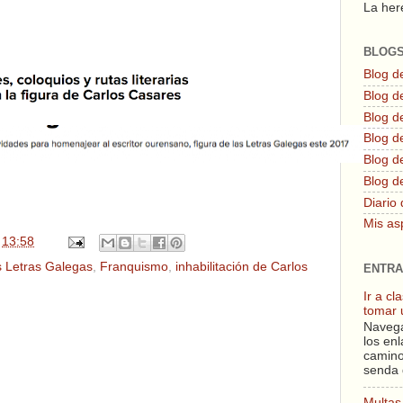
La here
BLOG
Blog d
Blog de
Blog d
Blog d
Blog de
Blog d
Diario 
Mis as
n
13:58
s Letras Galegas
,
Franquismo
,
inhabilitación de Carlos
ENTRA
Ir a c
tomar 
Navega
los enl
camino
senda 
Multas 