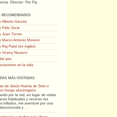
ncia. Director: Per Fly
S RECOMENDADOS
e Alberto Garzón
 Félix Soria
e Juan Torres
e Marco Antonio Moreno
 Raj Patel (en inglés)
e Vicenç Navarro
del aire
piraciones en la vida
DAS MÁS VISITADAS
lase de Jesús Huerta de Soto o
un hongo alucinógeno
ndo por la red, en lugar de visitar
aces habituales y recorrer los
s trillados, me aventuré por una
desconocida y ...
irrisorias y multas para llorar