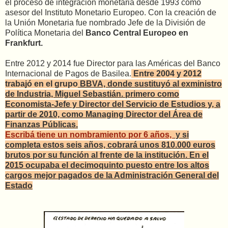
el proceso de integración monetaria desde 1993 como
asesor del Instituto Monetario Europeo. Con la creación de
la Unión Monetaria fue nombrado Jefe de la División de
Política Monetaria del
Banco Central Europeo en
Frankfurt.
Entre 2012 y 2014 fue Director para las Américas del Banco
Internacional de Pagos de Basilea.
Entre 2004 y 2012
trabajó en el grupo
BBVA, donde sustituyó al exministro
de Industria, Miguel Sebastián.
primero como
Economista-Jefe y Director del Servicio de Estudios y, a
partir de 2010, como Managing Director del Área de
Finanzas Públicas.
Escribá tiene un nombramiento por 6 años,
y
si
completa estos seis años, cobrará unos 810.000 euros
brutos por su función al frente de la institución. En el
2015 ocupaba el decimoquinto puesto entre los altos
cargos mejor pagados de la Administración General del
Estado