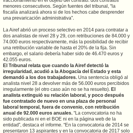
fraccionamiento en el objeto del contrato: dos contratos
menores consecutivos. Según fuentes del tribunal, “la
fiscalía analizará ahora si de los hechos cabe desprender
una prevaricación administrativa”.
La Airef abrió un proceso selectivo en 2014 para contratar a
dos analistas de nivel 28 y 29, con retribuciones de 84.000 y
74.000 euros respectivamente, más la posibilidad de recibir
una retribución variable de hasta el 20% de la fija. Sin
embargo, el salario debería haber sido de 46.470 euros y
42.055 euros.
El Tribunal relata que cuando la Airef detectó la
irregularidad, acudió a la Abogacía del Estado y esta
demandó a los dos trabajadores.
Una sentencia obligó al
analista nivel 28 a devolver más de 56.000 euros percibidos
irregularmente (el otro caso aún no se ha resuelto).
El
analista extinguió su relación laboral, y poco después
fue contratado de nuevo en una plaza de personal
laboral temporal, fuera de convenio, con retribución
anual de 92.000 euros anuales.
“La convocatoria no ha
sido publicada ni en el BOE ni en la página web de la
entidad”, destaca el informe. “En la convocatoria de 2014 se
presentaron 13 aspirantes y en la convocatoria de 2017 solo