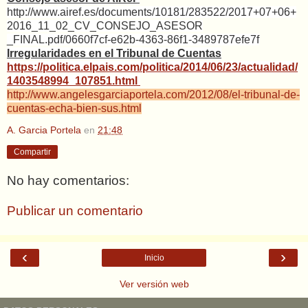
http://www.airef.es/documents/10181/283522/2017+07+06+
2016_11_02_CV_CONSEJO_ASESOR
_FINAL.pdf/0660f7cf-e62b-4363-86f1-3489787efe7f
Irregularidades en el Tribunal de Cuentas
https://politica.elpais.com/politica/2014/06/23/actualidad/
1403548994_107851.html
http://www.angelesgarciaportela.com/2012/08/el-tribunal-de-
cuentas-echa-bien-sus.html
A. Garcia Portela
en
21:48
Compartir
No hay comentarios:
Publicar un comentario
‹
›
Inicio
Ver versión web