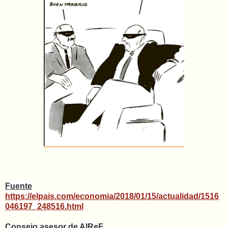
Fuente
https://elpais.com/economia/2018/01/15/actualidad/1516
046197_248516.html
Consejo asesor de AIReF