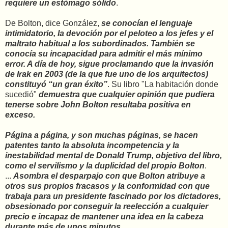
requiere un estómago sólido
.
De Bolton, dice González,
se conocían el lenguaje
intimidatorio, la devoción por el peloteo a los jefes y el
maltrato habitual a los subordinados. También se
conocía su incapacidad para admitir el más mínimo
error. A día de hoy, sigue proclamando que la invasión
de Irak en 2003 (de la que fue uno de los arquitectos)
constituyó “un gran éxito”
. Su libro "La habitación donde
sucedió"
demuestra que cualquier opinión que pudiera
tenerse sobre John Bolton resultaba positiva en
exceso.
Página a página, y son muchas páginas, se hacen
patentes tanto la absoluta incompetencia y la
inestabilidad mental de Donald Trump, objetivo del libro,
como el servilismo y la duplicidad del propio Bolton
.
...
Asombra el desparpajo con que Bolton atribuye a
otros sus propios fracasos y la conformidad con que
trabaja para un presidente fascinado por los dictadores,
obsesionado por conseguir la reelección a cualquier
precio e incapaz de mantener una idea en la cabeza
durante más de unos minutos.