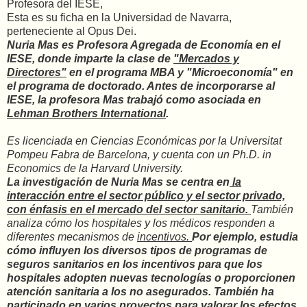
Profesora del IESE,
Esta es su ficha en la Universidad de Navarra,
perteneciente al Opus Dei.
Nuria Mas es Profesora Agregada de Economía en el
IESE, donde imparte la clase de
"Mercados y
Directores"
en el programa MBA y "Microeconomía" en
el programa de doctorado. Antes de incorporarse al
IESE, la profesora Mas trabajó como asociada en
Lehman Brothers International
.
Es licenciada en Ciencias Económicas por la Universitat
Pompeu Fabra de Barcelona, y cuenta con un Ph.D. in
Economics de la Harvard University.
La investigación de Nuria Mas se centra en
la
interacción entre el sector público y el sector privado,
con énfasis en el mercado del sector sanitario.
También
analiza cómo los hospitales y los médicos responden a
diferentes mecanismos de
incentivos.
Por ejemplo, estudia
cómo influyen los diversos tipos de programas de
seguros sanitarios en los incentivos para que los
hospitales adopten nuevas tecnologías o proporcionen
atención sanitaria a los no asegurados.
También ha
participado en varios proyectos para valorar los efectos