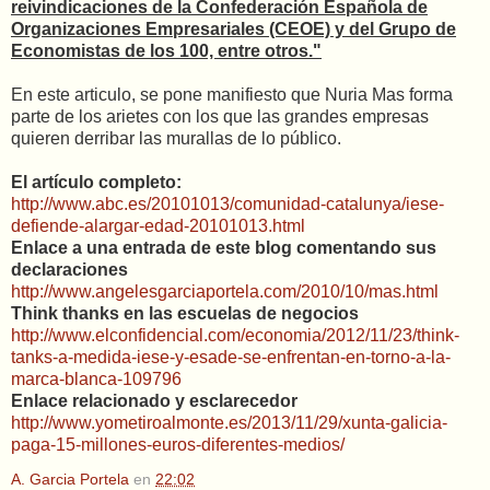
reivindicaciones de la Confederación Española de
Organizaciones Empresariales (CEOE) y del Grupo de
Economistas de los 100, entre otros."
En este articulo, se pone manifiesto que Nuria Mas forma
parte de los arietes con los que las grandes empresas
quieren derribar las murallas de lo público.
El artículo completo:
http://www.abc.es/20101013/comunidad-catalunya/iese-
defiende-alargar-edad-20101013.html
Enlace a una entrada de este blog comentando sus
declaraciones
http://www.angelesgarciaportela.com/2010/10/mas.html
Think thanks en las escuelas de negocios
http://www.elconfidencial.com/economia/2012/11/23/think-
tanks-a-medida-iese-y-esade-se-enfrentan-en-torno-a-la-
marca-blanca-109796
Enlace relacionado y esclarecedor
http://www.yometiroalmonte.es/2013/11/29/xunta-galicia-
paga-15-millones-euros-diferentes-medios/
A. Garcia Portela
en
22:02