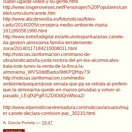
isabel-ugalde-usted-y-su-gente.html
http://www.losgenoveses.net/Personajes%20Populares/can
ete/curriculumcanete.htm
http://www.abcdesevilla.es/fotonoticias/fotos-
cadiz/20140205/consejera-medio-ambiente-maria-
1611893561990.html
http://www.estrelladigital.es/articulo/espanha/arias-canete-
da-gestion-almoraima-familia-terrateniente-
zona/20140117184210008011.html
http://noticias.lainformacion.com/mano-de-
obra/sindicatos/la-junta-rectora-del-pn-los-alcornocales-
trata-este-lunes-la-venta-de-la-finca-la-
almoraima_WVS0ddBaduv9itKPQHqv73/
http://noticias.lainformacion.com/medio-
ambiente/parques/psoe-senala-que-pp-se-retrata-al-preferir-
que-la-almoraima-quede-en-manos-privadas-y-volver-al-
pasado_LEqfXjPgRSZDIOdQnWboa2/
http://www.elperiodicoextremadura.com/noticias/anuario/muj
er-canete-declara-comision-pac_30210.html
A. Garcia Portela
en
19:47
Compartir