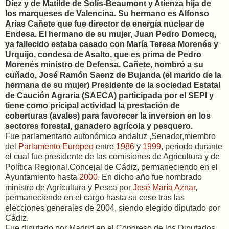
Díez y de Matilde de Solís-Beaumont y Atienza hija de
los marqueses de Valencina. Su hermano es Alfonso
Arias Cañete que fue director de energía nuclear de
Endesa. El hermano de su mujer, Juan Pedro Domecq,
ya fallecido estaba casado con María Teresa Morenés y
Urquijo, condesa de Asalto, que es prima de Pedro
Morenés ministro de Defensa. Cañete, nombró a su
cuñado, José Ramón Saenz de Bujanda (el marido de la
hermana de su mujer) Presidente de la sociedad Estatal
de Caución Agraria (SAECA) participada por el SEPI y
tiene como pricipal actividad la prestación de
coberturas (avales) para favorecer la inversion en los
sectores forestal, ganadero agrícola y pesquero.
Fue parlamentario autonómico andaluz ,Senador,miembro
del
Parlamento Europeo
entre
1986
y
1999
, periodo durante
el cual fue presidente de las comisiones de Agricultura y de
Política Regional.Concejal de Cádiz, permaneciendo en el
Ayuntamiento hasta
2000
. En dicho año fue nombrado
ministro de Agricultura y Pesca por
José María Aznar
,
permaneciendo en el cargo hasta su cese tras las
elecciones generales de 2004, siendo elegido diputado por
Cádiz.
Fue diputado por Madrid en el Congreso de los Diputados