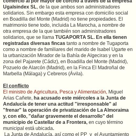
comercio al por mayor de corcho a través de la empresa
Ugalsindex SL
, de la que ambos son administradores
solidarios. Sin embargo esta empresa con domicilio social
en Boadilla del Monte (Madrid) no tiene propiedades. El
matrimonio tiene todo, incluida La Marocha, a nombre de
otra empresa de la que también son administradores
solidarios, que se llama
TUGAPORTA SL. En ella tienen
registradas diversas fincas
tanto a nombre de Tugaporta
como a nombre de familiares del marido de Isabel Ugarte en
la urbanización Mirador de la Bahía de Algeciras y en la
zona del Pajarete (Cádiz), en Boadilla del Monte (Madrid),
Pozuelo de Alarcón (Madrid), en la Finca El Madroñal de
Marbella (Málaga) y Cebreros (Ávila).
El conflicto
El ministro de Agricultura, Pesca y Alimentación,
Miguel
Arias Cañete,
ha acusado este miércoles a la Junta de
Andalucía de tener una actitud "irresponsable" al
"frenar" la operación de privatización de La Almoraima
y, con ello, "dañar gravemente el desarrollo" del
municipio de Castellar de a Frontera,
en cuyo término
municipal está ubicada
.
La Junta de Andalucía, así como el PP y el Ayuntamiento