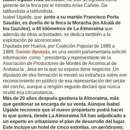
gerente de la finca por el ministro Arias Cañete. De
latifundista a latifundista.
Isabel Ugalde, que
junto a su marido Francisco Porta
Saudán, es dueña de la finca la Moracha (en Alcalá de
los Gazules), a 40 kilómetros de La Almoraima
que
además de otras actividades. se dedica también a la
explotación de alcornocales.
Diputada por Huelva, por Coalición Popular de 1986 a
1989.
Siendo diputada,
en una sesión parlamentaria solicitó
información como " presidenta y representante de la
Asociación de Productores de Montes de Alcornocal de
Andalucía , área en la que su esposo tiene negocios .Un
diputado de otra formación le mostró su extrañeza sobre ese
reconocimiento en público de esa representación del sector
del corcho, aunque a renglón seguido declaró que nunca
ocultó esa circunstancia.
Más de 20 años después gestiona la Almoraima, más
que gestionar se encarga de su venta. Aunque Isabel
Ugalde reconoce que el nuevo propietario podrá hacer
lo que quiera, desde La Almoraima SA han adjudicado a
un experto en urbanismo el plan de desarrollo del lugar.
Este incluye un hotel de cinco estrellas, un aeródromo,