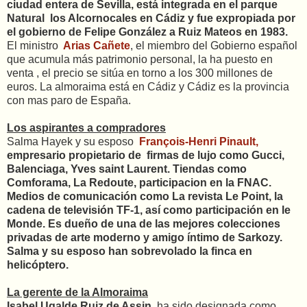
ciudad entera de Sevilla, está integrada en el parque
Natural los Alcornocales en Cádiz y fue expropiada por
el gobierno de Felipe González a Ruiz Mateos en 1983.
El ministro
Arias Cañete
, el miembro del Gobierno español
que acumula más patrimonio personal, la ha puesto en
venta , el precio se sitúa en torno a los 300 millones de
euros. La almoraima está en Cádiz y Cádiz es la provincia
con mas paro de España.
Los aspirantes a compradores
Salma Hayek y su esposo
François-Henri Pinault,
empresario propietario de firmas de lujo como Gucci,
Balenciaga, Yves saint Laurent. Tiendas como
Comforama, La Redoute, participacion en la FNAC.
Medios de comunicación como La revista Le Point, la
cadena de televisión TF-1, así como participación en le
Monde. Es dueño de una de las mejores colecciones
privadas de arte moderno y amigo íntimo de Sarkozy.
Salma y su esposo han sobrevolado la finca en
helicóptero.
La gerente de la Almoraima
Isabel Ugalde Ruiz de Assin
, ha sido designada como