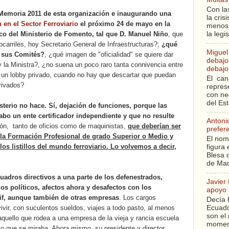
Con la
Memoria 2011 de esta organización e inaugurando una
la cri
 en el Sector Ferroviario
el próximo 24 de mayo en la
menos 
la legi
ico del Ministerio de Fomento, tal que D. Manuel Niño
, que
ocarriles, hoy Secretario General de Infraestructuras?;
¿qué
Miguel
n sus Comités?
, ¿qué imagen de "oficialidad" se quiere dar
debajo 
 y la Ministra?, ¿no suena un poco raro tanta connivencia entre
debajo 
y un lobby privado, cuando no hay que descartar que puedan
El can
privados?
repres
con ne
del Es
isterio no hace. Sí, dejación de funciones, porque las
cabo un ente certificador independiente y que no resulte
Antoni
ión,
tanto de oficios como de maquinistas,
que deberían ser
prefer
e la Formación Profesional de grado Superior o Medio y
El nom
los listillos del mundo ferroviario. Lo volvemos a decir,
figura 
Blesa q
de Mad
uadros directivos a una parte de los defenestrados,
Javier
dos políticos, afectos ahora y desafectos con los
apoyo 
dif, aunque también de otras empresas
. Los cargos
Decía 
Ecuado
 vivir, con suculentos sueldos, viajes a todo pasto, al menos
son el 
quello que rodea a una empresa de la vieja y rancia escuela
moment
timo que se miraba. Ahora mismo, su presidente y director