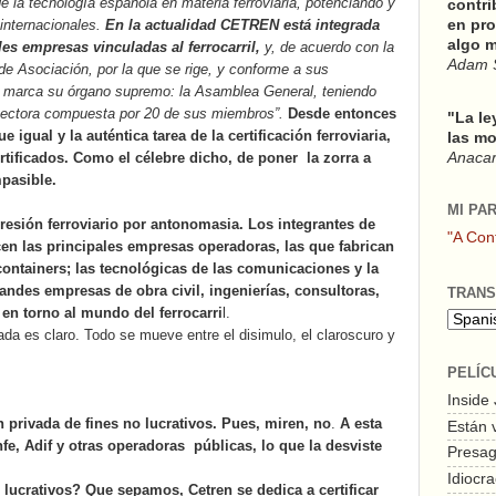
e la tecnología española en materia ferroviaria, potenciando y
contri
en pro
internacionales.
En la actualidad CETREN está integrada
algo m
les empresas vinculadas al ferrocarril,
y, de acuerdo con la
Adam 
e Asociación, por la que se rige, y conforme a sus
 le marca su órgano supremo: la Asamblea General, teniendo
Rectora compuesta por 20 de sus miembros”.
Desde entonces
"La le
igual y la auténtica tarea de la certificación ferroviaria,
las mo
Anacars
tificados. Como el célebre dicho, de poner
la zorra a
mpasible.
MI PA
resión ferroviario por antonomasia. Los integrantes de
"A Con
cen las principales empresas operadoras, las que fabrican
containers; las tecnológicas de las comunicaciones y la
randes empresas de obra civil, ingenierías, consultoras,
TRANS
 en torno al mundo del ferrocarri
l.
ada es claro. Todo se mueve entre el disimulo, el claroscuro y
PELÍC
Inside
 privada de fines no lucrativos. Pues, miren, no
.
A esta
Están 
fe, Adif y otras operadoras
públicas, lo que la desviste
Presagi
Idiocra
lucrativos? Que sepamos, Cetren se dedica a certificar