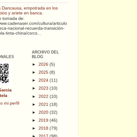
a Dancausa, empotrada en los
pios y ariete en banca.
 tomada de:
/www.cadenaser.com/cultura/articulo
teca-nacional-recuerda-transición-
a-tinta-china/csrcs...
ARCHIVO DEL
ONALES
BLOG
►
2026
(5)
►
2025
(8)
►
2024
(11)
►
2023
(10)
Garcia
tela
►
2022
(10)
o mi perfil
►
2021
(18)
►
2020
(32)
►
2019
(46)
►
2018
(79)
►
2017
(98)