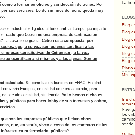
La here
sí como a formar en oficios y conducción de trenes. Por
por sus servicios. Lo de sin fines de lucro, queda muy
so.
BLOG
Blog d
esos industriales ligados al ferrocarril, al tiempo que imparte
Blog de
mos:
dado que Cetren es una empresa de certificación
Blog d
n?
La cosa tiene gracia:
Cetren está compuesta
por
Blog d
socios, que, a su vez, son quienes certifican a las
empresas constitutivas de Cetren son, a la vez,
Blog de
, se autocertifican a sí mismas y a las ajenas. Son un
Blog d
Diario 
Mis as
ad calculada.
Se pone bajo la bandera de ENAC, Entidad
 Ferroviaria Europea, en calidad de mera asociada, para
ENTRA
 de pseudo oficialidad, sin tenerla.
Ya lo hemos dicho es
Ir a c
s y públicas para hacer lobby de sus intereses y cobrar,
tomar 
ervicios.
Navega
los enl
 que son las empresas públicas que licitan obras,
camino
senda 
as, que, en teoría, viven a costa de los contratos de las
infraestructura ferroviaria, públicas?
Multas 