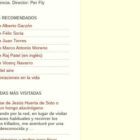
ncia. Director: Per Fly
S RECOMENDADOS
e Alberto Garzón
 Félix Soria
e Juan Torres
e Marco Antonio Moreno
 Raj Patel (en inglés)
e Vicenç Navarro
del aire
piraciones en la vida
DAS MÁS VISITADAS
lase de Jesús Huerta de Soto o
un hongo alucinógeno
ndo por la red, en lugar de visitar
aces habituales y recorrer los
s trillados, me aventuré por una
desconocida y ...
irrisorias y multas para llorar