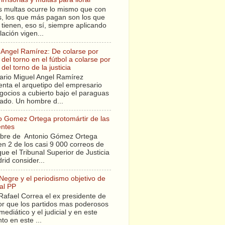
s multas ocurre lo mismo que con
sis, los que más pagan son los que
tienen, eso sí, siempre aplicando
slación vigen...
 Angel Ramírez: De colarse por
del torno en el fútbol a colarse por
del torno de la justicia
ario Miguel Angel Ramírez
enta el arquetipo del empresario
gocios a cubierto bajo el paraguas
tado. Un hombre d...
o Gomez Ortega protomártir de las
entes
bre de Antonio Gómez Ortega
en 2 de los casi 9 000 correos de
ue el Tribunal Superior de Justicia
rid consider...
 Negre y el periodismo objetivo de
al PP
Rafael Correa el ex presidente de
r que los partidos mas poderosos
mediático y el judicial y en este
o en este ...