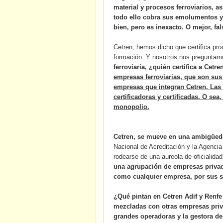
material y procesos ferroviarios, a
todo ello cobra sus emolumentos y 
bien, pero es inexacto. O mejor, fal
Cetren, hemos dicho que certifica proc
formación. Y nosotros nos pregunta
ferroviaria, ¿quién certifica a Cetre
empresas ferroviarias, que son sus 
empresas que integran Cetren. Las
certificadoras y certificadas. O sea
monopolio.
Cetren, se mueve en una ambigüed
Nacional de Acreditación y la Agencia
rodearse de una aureola de oficialidad,
una agrupación de empresas privada
como cualquier empresa, por sus s
¿Qué pintan en Cetren Adif y Renfe
mezcladas con otras empresas privad
grandes operadoras y la gestora de 