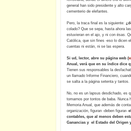
general han sido presidente y alto ca
cementerio de elefantes.
Pero, la traca final es la siguiente:
¿d
colado? Que se sepa, hasta ahora las
estuvieran en el ajo, y ni con ésas. 
Católica, que sin fines -eso lo dicen 
cuentas ni están, ni se las espera.
Si ud, lector, abre su página web (
w
Anual, verá que en su índice dice q
Tienen sus responsables la desfachate
un llamado Informe Financiero, cuando
se salta a la página setenta y tantos.
No, no es un lapsus desdichado, es qu
tomarnos por tontos de baba. Nunca h
Memoria Anual, que además de contar 
organización, figuran -deben figurar
- 
contables, que al menos deben esta
Ganancias y
el Estado del Origen 