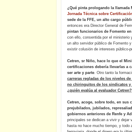
¿Qué pinta prologando la llamada 
Jornada Técnica sobre Certificación
sede de la FFE, un alto cargo públ
entonces era Director General de Ferr
pintan funcionarios de Fomento e
con ello, consentida por el ministerio
un alto servidor público de Fomento 
existir colusión de intereses público-
Cetren, sr Niño, hace lo que el Min
certificaciones debería llevarlas a 
ser arte y parte
. Otro tanto la formac
carreras regladas de los niveles d
no chiringuitos de los sindicatos y 
¿quién evalúa al evaluador Cetren?
Cetren, acoge, sobre todo, en sus c
prejubilados, jubilados, represalia
gobiernos anteriores de Renfe y A
principales se dedican a vivir y dejar
hasta no hace mucho tiempo, y todo a
ferroviaria, donde el dinero era lo úl