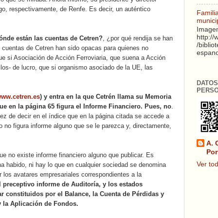
rgo, respectivamente, de Renfe. Es decir, un auténtico
Famili
munici
Imagen
http:/
ónde están las cuentas de Cetren?
, ¿por qué rendija se han
/biblio
 cuentas de Cetren han sido opacas para quienes no
espanol
Que si Asociación de Acción Ferroviaria, que suena a Acción
ellos- de lucro, que si organismo asociado de la UE, las
DATOS
PERS
ww.cetren.es
) y entra en la que Cetrén llama su Memoria
ue en la página 65 figura el Informe Financiero. Pues, no
.
z de decir en el índice que en la página citada se accede a
 no figura informe alguno que se le parezca y, directamente,
A. 
Por
e no existe informe financiero alguno que publicar. Es
Ver tod
a habido, ni hay lo que en cualquier sociedad se denomina
los avatares empresariales correspondientes a la
el preceptivo informe de Auditoría, y los estados
r constituidos por el Balance, la Cuenta de Pérdidas y
y la Aplicación de Fondos.