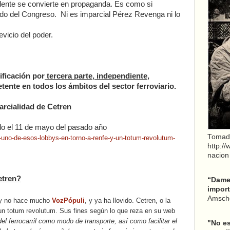
idente se convierte en propaganda. Es como si
do del Congreso. Ni es imparcial Pérez Revenga ni lo
vicio del poder.
ificación por
tercera parte, independiente,
ente en todos los ámbitos del sector ferroviario.
rcialidad de Cetren
do el 11 de mayo del pasado año
Tomad
uno-de-esos-lobbys-en-torno-a-renfe-y-un-totum-revolutum-
http:/
nacion
etren?
“Dame 
import
Amsche
y no hace mucho
VozPópuli
, y ya ha llovido. Cetren, o la
 un totum revolutum. Sus fines según lo que reza en su web
l ferrocarril como modo de transporte, así como facilitar el
"No es