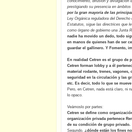
conocimiento, difusión y divulgación d
prestigiando su presencia en ámbitos 
por la gran mayoría de las principa
Ley Orgánica reguladora del Derecho d
Estatutos, sigue las directrices que
como órgano de gobierno una Junta 
n
adie ha movido un dedo, todo sigue 
en manos de quienes han de ser cer
guardar el gallinero. Y Fomento, i
En realidad Cetren es el grupo de p
Cetren forman lobby y a él pertene
material rodante, trenes, vagones, 
seguridad en la circulación y las g
etc. Es decir, todo lo que se mueve
Pero, en Cetren, nada está claro, ni n
lo opaco.
Veámoslo por partes:
Cetren se define como organización
organización privada pertenece Ren
de su condición de grupo privado.
Segundo,
¿dónde están los fines no 