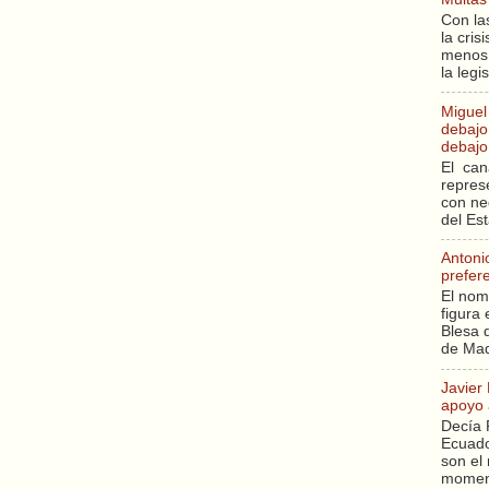
Con la
la cri
menos 
la legi
Miguel
debajo 
debajo 
El can
repres
con ne
del Es
Antoni
prefer
El nom
figura 
Blesa q
de Mad
Javier
apoyo 
Decía 
Ecuado
son el 
moment