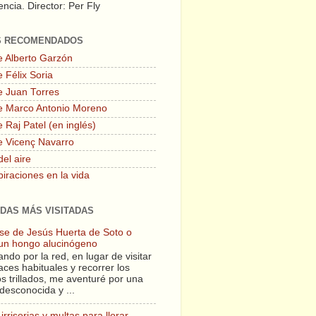
ncia. Director: Per Fly
S RECOMENDADOS
e Alberto Garzón
 Félix Soria
e Juan Torres
e Marco Antonio Moreno
 Raj Patel (en inglés)
e Vicenç Navarro
del aire
piraciones en la vida
DAS MÁS VISITADAS
lase de Jesús Huerta de Soto o
un hongo alucinógeno
ndo por la red, en lugar de visitar
aces habituales y recorrer los
s trillados, me aventuré por una
desconocida y ...
irrisorias y multas para llorar