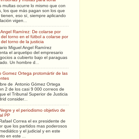
s multas ocurre lo mismo que con
sis, los que más pagan son los que
tienen, eso sí, siempre aplicando
slación vigen...
 Angel Ramírez: De colarse por
del torno en el fútbol a colarse por
del torno de la justicia
ario Miguel Angel Ramírez
enta el arquetipo del empresario
gocios a cubierto bajo el paraguas
tado. Un hombre d...
o Gomez Ortega protomártir de las
entes
bre de Antonio Gómez Ortega
en 2 de los casi 9 000 correos de
ue el Tribunal Superior de Justicia
rid consider...
 Negre y el periodismo objetivo de
al PP
Rafael Correa el ex presidente de
r que los partidos mas poderosos
mediático y el judicial y en este
o en este ...