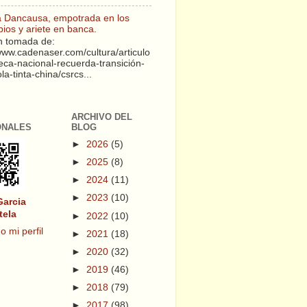
a Dancausa, empotrada en los
pios y ariete en banca.
 tomada de:
/www.cadenaser.com/cultura/articulo
teca-nacional-recuerda-transición-
a-tinta-china/csrcs...
ARCHIVO DEL
ONALES
BLOG
►
2026
(5)
►
2025
(8)
►
2024
(11)
►
2023
(10)
Garcia
tela
►
2022
(10)
o mi perfil
►
2021
(18)
►
2020
(32)
►
2019
(46)
►
2018
(79)
►
2017
(98)