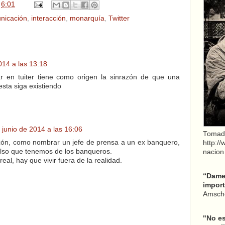
n
6:01
nicación
,
interacción
,
monarquía
,
Twitter
014 a las 13:18
ar en tuiter tiene como origen la sinrazón de que una
sta siga existiendo
 junio de 2014 a las 16:06
Tomad
zón, como nombrar un jefe de prensa a un ex banquero,
http:/
ulso que tenemos de los banqueros.
nacion
eal, hay que vivir fuera de la realidad.
“Dame 
import
Amsche
"No es