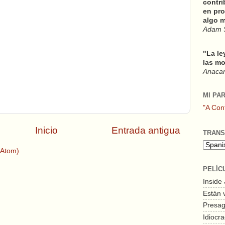
contri
en pro
algo m
Adam 
"La le
las mo
Anacars
MI PA
"A Con
Inicio
Entrada antigua
TRANS
(Atom)
PELÍC
Inside
Están 
Presagi
Idiocra