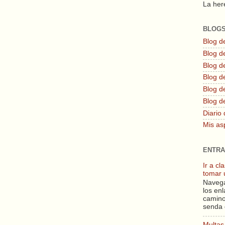
La here
BLOG
Blog d
Blog de
Blog d
Blog d
Blog de
Blog d
Diario 
Mis as
ENTRA
Ir a c
tomar 
Navega
los enl
camino
senda 
Multas 