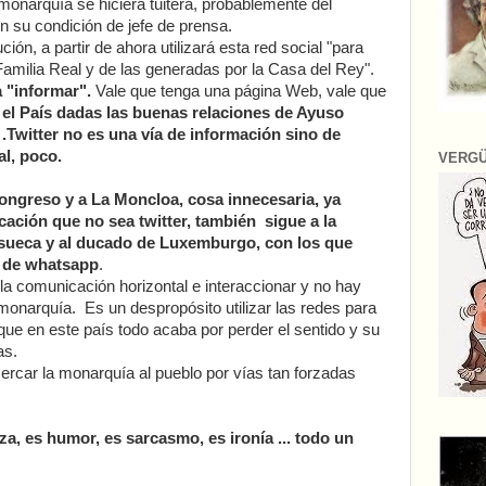
a monarquía se hiciera tuitera, probablemente del
en su condición de jefe de prensa.
ión, a partir de ahora utilizará esta red social "para
 Familia Real y de las generadas por la Casa del Rey".
 "informar".
Vale que tenga una página Web, vale que
 el País dadas las buenas relaciones de Ayuso
 .Twitter no es una vía de información sino de
al, poco.
VERG
Congreso y a La Moncloa, cosa innecesaria, ya
ación que no sea twitter, también sigue a la
 sueca y al ducado de Luxemburgo, con los que
o de whatsapp
.
la comunicación horizontal e interaccionar y no hay
monarquía. Es un despropósito utilizar las redes para
 que en este país todo acaba por perder el sentido y su
as.
ercar la monarquía al pueblo por vías tan forzadas
za, es humor, es sarcasmo, es ironía ... todo un