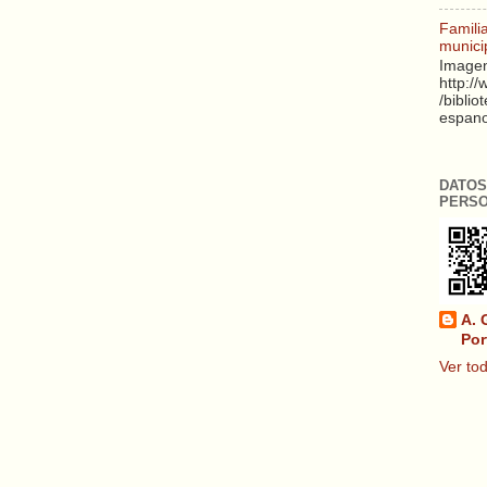
Famili
munici
Imagen
http:/
/biblio
espanol
DATOS
PERS
A. 
Por
Ver tod