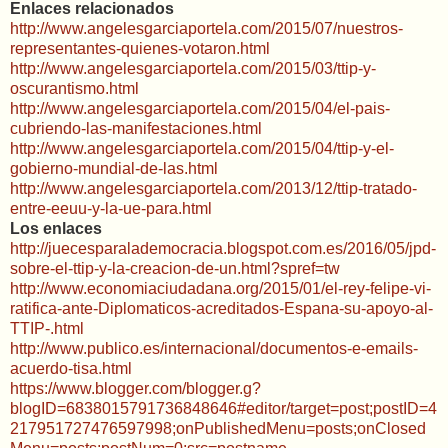
Enlaces relacionados
http://www.angelesgarciaportela.com/2015/07/nuestros-
representantes-quienes-votaron.html
http://www.angelesgarciaportela.com/2015/03/ttip-y-
oscurantismo.html
http://www.angelesgarciaportela.com/2015/04/el-pais-
cubriendo-las-manifestaciones.html
http://www.angelesgarciaportela.com/2015/04/ttip-y-el-
gobierno-mundial-de-las.html
http://www.angelesgarciaportela.com/2013/12/ttip-tratado-
entre-eeuu-y-la-ue-para.html
Los enlaces
http://juecesparalademocracia.blogspot.com.es/2016/05/jpd-
sobre-el-ttip-y-la-creacion-de-un.html?spref=tw
http://www.economiaciudadana.org/2015/01/el-rey-felipe-vi-
ratifica-ante-Diplomaticos-acreditados-Espana-su-apoyo-al-
TTIP-.html
http://www.publico.es/internacional/documentos-e-emails-
acuerdo-tisa.html
https://www.blogger.com/blogger.g?
blogID=6838015791736848646#editor/target=post;postID=4
217951727476597998;onPublishedMenu=posts;onClosed