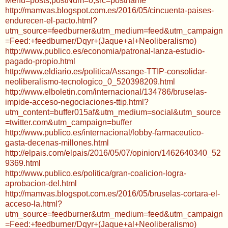
Menu=posts;postNum=0;src=postname
http://mamvas.blogspot.com.es/2016/05/cincuenta-paises-
endurecen-el-pacto.html?
utm_source=feedburner&utm_medium=feed&utm_campaign
=Feed:+feedburner/Dqyr+(Jaque+al+Neoliberalismo)
http://www.publico.es/economia/patronal-lanza-estudio-
pagado-propio.html
http://www.eldiario.es/politica/Assange-TTIP-consolidar-
neoliberalismo-tecnologico_0_520398209.html
http://www.elboletin.com/internacional/134786/bruselas-
impide-acceso-negociaciones-ttip.html?
utm_content=buffer015af&utm_medium=social&utm_source
=twitter.com&utm_campaign=buffer
http://www.publico.es/internacional/lobby-farmaceutico-
gasta-decenas-millones.html
http://elpais.com/elpais/2016/05/07/opinion/1462640340_52
9369.html
http://www.publico.es/politica/gran-coalicion-logra-
aprobacion-del.html
http://mamvas.blogspot.com.es/2016/05/bruselas-cortara-el-
acceso-la.html?
utm_source=feedburner&utm_medium=feed&utm_campaign
=Feed:+feedburner/Dqyr+(Jaque+al+Neoliberalismo)