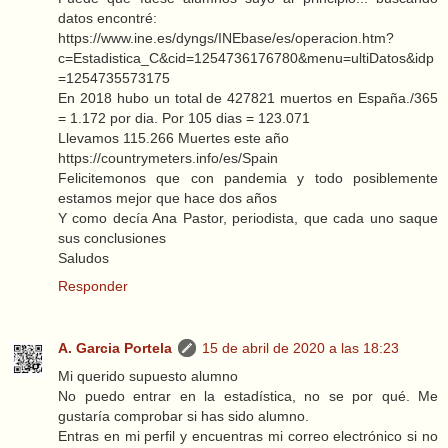
datos encontré:
https://www.ine.es/dyngs/INEbase/es/operacion.htm?
c=Estadistica_C&cid=1254736176780&menu=ultiDatos&idp
=1254735573175
En 2018 hubo un total de 427821 muertos en España./365
= 1.172 por dia. Por 105 dias = 123.071
Llevamos 115.266 Muertes este año
https://countrymeters.info/es/Spain
Felicitemonos que con pandemia y todo posiblemente
estamos mejor que hace dos años
Y como decía Ana Pastor, periodista, que cada uno saque
sus conclusiones
Saludos
Responder
A. Garcia Portela
15 de abril de 2020 a las 18:23
Mi querido supuesto alumno
No puedo entrar en la estadística, no se por qué. Me
gustaría comprobar si has sido alumno.
Entras en mi perfil y encuentras mi correo electrónico si no