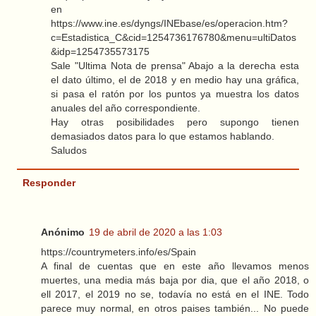
en
https://www.ine.es/dyngs/INEbase/es/operacion.htm?
c=Estadistica_C&cid=1254736176780&menu=ultiDatos
&idp=1254735573175
Sale "Ultima Nota de prensa" Abajo a la derecha esta
el dato último, el de 2018 y en medio hay una gráfica,
si pasa el ratón por los puntos ya muestra los datos
anuales del año correspondiente.
Hay otras posibilidades pero supongo tienen
demasiados datos para lo que estamos hablando.
Saludos
Responder
Anónimo
19 de abril de 2020 a las 1:03
https://countrymeters.info/es/Spain
A final de cuentas que en este año llevamos menos
muertes, una media más baja por dia, que el año 2018, o
ell 2017, el 2019 no se, todavía no está en el INE. Todo
parece muy normal, en otros paises también... No puede