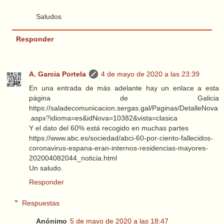
Saludos
Responder
A. Garcia Portela
4 de mayo de 2020 a las 23:39
En una entrada de más adelante hay un enlace a esta
página de Galicia
https://saladecomunicacion.sergas.gal/Paginas/DetalleNova
.aspx?idioma=es&idNova=10382&vista=clasica
Y el dato del 60% está recogido en muchas partes
https://www.abc.es/sociedad/abci-60-por-ciento-fallecidos-
coronavirus-espana-eran-internos-residencias-mayores-
202004082044_noticia.html
Un saludo.
Responder
Respuestas
Anónimo
5 de mayo de 2020 a las 18:47