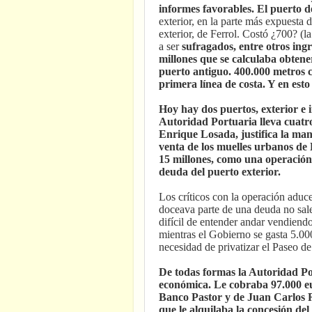
informes favorables. El puerto 
exterior, en la parte más expuesta 
exterior, de Ferrol. Costó ¿700? (l
a ser
sufragados, entre otros ing
millones que se calculaba obtene
puerto antiguo. 400.000 metros
primera línea de costa. Y en esto
Hoy hay dos puertos, exterior e i
Autoridad Portuaria lleva cuatro
Enrique Losada, justifica la man
venta de los muelles urbanos de 
15 millones, como una operación 
deuda del puerto exterior.
Los críticos con la operación aduce
doceava parte de una deuda no sale
difícil de entender andar vendiendo
mientras el Gobierno se gasta 5.000
necesidad de privatizar el Paseo de
De todas formas la Autoridad Po
económica. Le cobraba 97.000 eu
Banco Pastor y de Juan Carlos R
que le alquilaba la concesión de