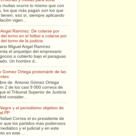
s multas ocurre lo mismo que con
sis, los que más pagan son los que
tienen, eso sí, siempre aplicando
slación vigen...
 Angel Ramírez: De colarse por
del torno en el fútbol a colarse por
del torno de la justicia
ario Miguel Angel Ramírez
enta el arquetipo del empresario
gocios a cubierto bajo el paraguas
tado. Un hombre d...
o Gomez Ortega protomártir de las
entes
bre de Antonio Gómez Ortega
en 2 de los casi 9 000 correos de
ue el Tribunal Superior de Justicia
rid consider...
 Negre y el periodismo objetivo de
al PP
Rafael Correa el ex presidente de
r que los partidos mas poderosos
mediático y el judicial y en este
o en este ...