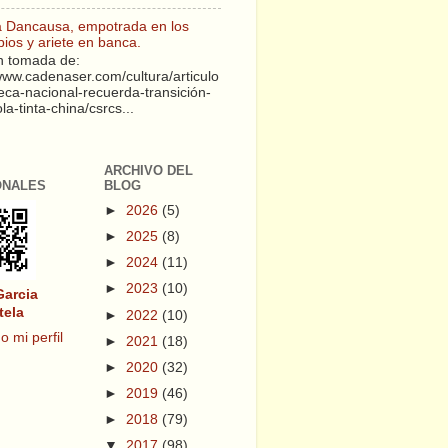
a Dancausa, empotrada en los
pios y ariete en banca.
 tomada de:
/www.cadenaser.com/cultura/articulo
teca-nacional-recuerda-transición-
a-tinta-china/csrcs...
ARCHIVO DEL
ONALES
BLOG
►
2026
(5)
►
2025
(8)
►
2024
(11)
►
2023
(10)
Garcia
tela
►
2022
(10)
o mi perfil
►
2021
(18)
►
2020
(32)
►
2019
(46)
►
2018
(79)
▼
2017
(98)