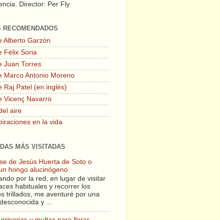
ncia. Director: Per Fly
S RECOMENDADOS
e Alberto Garzón
 Félix Soria
e Juan Torres
e Marco Antonio Moreno
 Raj Patel (en inglés)
e Vicenç Navarro
del aire
piraciones en la vida
DAS MÁS VISITADAS
lase de Jesús Huerta de Soto o
un hongo alucinógeno
ndo por la red, en lugar de visitar
aces habituales y recorrer los
s trillados, me aventuré por una
desconocida y ...
irrisorias y multas para llorar