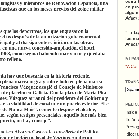
contri
alangistas y miembros de Renovación Española, una
en pro
fascistas que en los meses previos del golpe militar
algo m
Adam 
s que los deportivos, los que engrasaron la
"La le
e días después de la autorización gubernamental,
las mo
ipal y al día siguiente se iniciaron las obras.
Anacars
5, en una nueva concesión-ampliación, el hotel,
 1968, como seguía habiendo mar y mar y quedaba
tro relleno.
MI PA
"A Con
ta hay que buscarla en la historia reciente.
 plena marea negra y sobre todo en plena marea
TRANS
Francisco Vázquez acogió el Consejo de Ministros
 de placebo en Galicia. Con la plaza de María Pita
ntes, Vázquez arrancó del presidente del Gobierno y
ar la viabilidad de construir un puerto exterior. “Le
PELÍC
los de Nunca Máis”, comentó después el alcalde,
Inside
e, según testigos presenciales, aquello fue más bien
Están 
puerto, no hay consejo”.
Presagi
ncisco Álvarez Cascos, la
consellería
de Política
Idiocra
jóo y el gobierno local de Vázquez emitieron