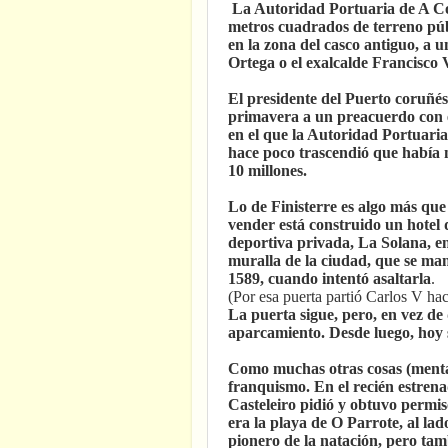
La Autoridad Portuaria de A Co
metros cuadrados de terreno públ
en la zona del casco antiguo, a
Ortega o el exalcalde Francisco
El presidente del Puerto coruñé
primavera a un preacuerdo con e
en el que la Autoridad Portuaria
hace poco trascendió que había 
10 millones.
Lo de Finisterre es algo más que
vender está construido un hotel 
deportiva privada, La Solana, en
muralla de la ciudad, que se ma
1589, cuando intentó asaltarla
.
(Por esa puerta partió Carlos V h
La puerta sigue, pero, en vez de 
aparcamiento. Desde luego, hoy s
Como muchas otras cosas (mentali
franquismo. En el recién estren
Casteleiro pidió y obtuvo permis
era la playa de O Parrote, al la
pionero de la natación, pero ta