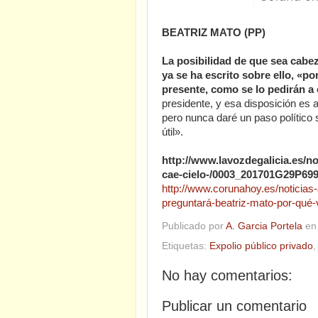
BEATRIZ MATO (PP)
La posibilidad de que sea cabez
ya se ha escrito sobre ello, «p
presente, como se lo pedirán a 
presidente, y esa disposición es a
pero nunca daré un paso político 
útil».
http://www.lavozdegalicia.es/not
cae-cielo-/0003_201701G29P69
http://www.corunahoy.es/noticias
preguntará-beatriz-mato-por-qué-v
Publicado por
A. Garcia Portela
e
Etiquetas:
Expolio público privado
No hay comentarios:
Publicar un comentario