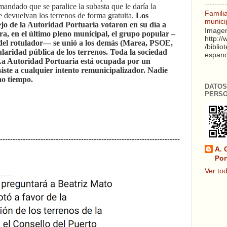
andado que se paralice la subasta que le daría la
Famili
e devuelvan los terrenos de forma gratuita.
Los
munici
ejo de la Autoridad Portuaria votaron en su día a
Imagen
ra, en el último pleno municipal, el grupo popular –
http:/
e del rotulador— se unió a los demás (Marea, PSOE,
/biblio
laridad pública de los terrenos. Toda la sociedad
espanol
a Autoridad Portuaria está ocupada por un
siste a cualquier intento remunicipalizador. Nadie
ho tiempo.
DATOS
PERS
-----------------------------------------------------------------------
A. 
Por
Ver tod