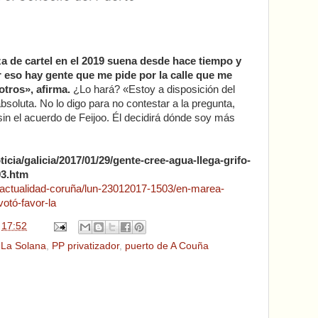
a de cartel en el 2019 suena desde hace tiempo y
or eso hay gente que me pide por la calle que me
otros», afirma.
¿Lo hará? «Estoy a disposición del
bsoluta. No lo digo para no contestar a la pregunta,
sin el acuerdo de Feijoo. Él decidirá dónde soy más
icia/galicia/2017/01/29/gente-cree-agua-llega-grifo-
93.htm
-actualidad-coruña/lun-23012017-1503/en-marea-
otó-favor-la
n
17:52
,
La Solana
,
PP privatizador
,
puerto de A Couña