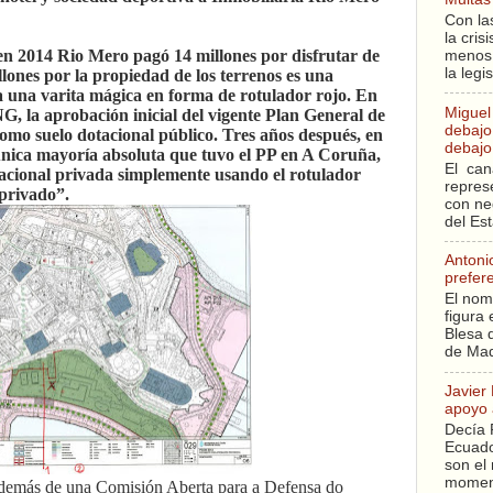
Con la
la cri
en 2014 Rio Mero pagó 14 millones por disfrutar de
menos 
la legi
llones por la propiedad de los terrenos es una
a una varita mágica en forma de rotulador rojo. En
Miguel
 la aprobación inicial del vigente Plan General de
debajo 
omo suelo dotacional público. Tres años después, en
debajo 
 única mayoría absoluta que tuvo el PP en A Coruña,
El can
dotacional privada simplemente usando el rotulador
repres
privado”.
con ne
del Es
Antoni
prefer
El nom
figura 
Blesa q
de Mad
Javier
apoyo 
Decía 
Ecuado
son el 
moment
, además de una Comisión Aberta para a Defensa do