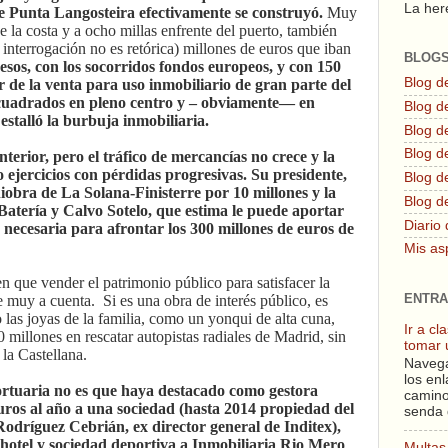
La here
de Punta Langosteira efectivamente se construyó.
Muy
de la costa y a ocho millas enfrente del puerto, también
a interrogación no es retórica) millones de euros que iban
BLOG
resos, con los socorridos fondos europeos, y con 150
Blog d
r de la venta para uso inmobiliario de gran parte del
 cuadrados en pleno centro y – obviamente— en
Blog de
 estalló la burbuja inmobiliaria.
Blog d
Blog d
nterior, pero el tráfico de mercancías no crece y la
 ejercicios con pérdidas progresivas. Su presidente,
Blog de
iobra de La Solana-Finisterre por 10 millones y la
Blog d
Batería y Calvo Sotelo, que estima le puede aportar
Diario 
necesaria para afrontar los 300 millones de euros de
Mis as
n que vender el patrimonio público para satisfacer la
ENTRA
 muy a cuenta. Si es una obra de interés público, es
 las joyas de la familia, como un yonqui de alta cuna,
Ir a c
 millones en rescatar autopistas radiales de Madrid, sin
tomar 
 la Castellana.
Navega
los enl
rtuaria no es que haya destacado como gestora
camino
ros al año a una sociedad (hasta 2014 propiedad del
senda 
odríguez Cebrián, ex director general de Inditex),
l hotel y sociedad deportiva a Inmobiliaria Rio Mero
Multas 