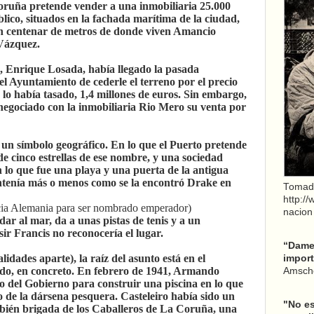
ruña pretende vender a una inmobiliaria 25.000
ico, situados en la fachada marítima de la ciudad,
 un centenar de metros de donde viven Amancio
 Vázquez.
s, Enrique Losada, había llegado la pasada
l Ayuntamiento de cederle el terreno por el precio
 lo había tasado, 1,4 millones de euros. Sin embargo,
negociado con la inmobiliaria Rio Mero su venta por
 un símbolo geográfico. En lo que el Puerto pretende
de cinco estrellas de ese nombre, y una sociedad
 lo que fue una playa y una puerta de la antigua
ntenía más o menos como se la encontró Drake en
Tomad
http:/
acia Alemania para ser nombrado emperador)
nacion
dar al mar, da a unas pistas de tenis y a un
ir Francis no reconocería el lugar.
“Dame 
dades aparte), la raíz del asunto está en el
import
ado, en concreto. En febrero de 1941, Armando
Amsche
o del Gobierno para construir una piscina en lo que
do de la dársena pesquera. Casteleiro había sido un
"No es
mbién brigada de los Caballeros de La Coruña, una