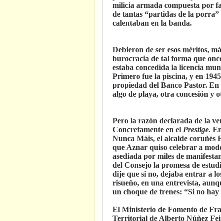
milicia armada compuesta por f
de tantas “partidas de la porra” 
calentaban en la banda.
Debieron de ser esos méritos, má
burocracia de tal forma que onc
estaba concedida la licencia munic
Primero fue la piscina, y en 194
propiedad del Banco Pastor. En
algo de playa, otra concesión y o
Pero la razón declarada de la ven
Concretamente en el
Prestige.
En
Nunca Máis, el alcalde coruñés 
que Aznar quiso celebrar a modo
asediada por miles de manifesta
del Consejo la promesa de estudi
dije que si no, dejaba entrar a 
risueño, en una entrevista, aunqu
un choque de trenes: “Si no hay 
El Ministerio de Fomento de Fra
Territorial de Alberto Núñez Fei